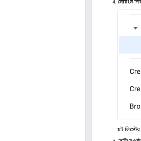
সেটিংস
নির
হট লিস্টের 
সেটিংস পৃষ