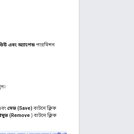
ভিউ এবং অ্যাপেন্ড
পারমিশন
ুন।
 এবং
সেভ (Save)
বাটনে ক্লিক
িমুভ (Remove
) বাটনে ক্লিক