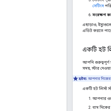
সেটিংস
পরি
সংরক্ষণ ক
এছাড়াও, ইস্যুগ
এডিট করতে পার
একটি হট লিস
আপনি গুরুত্বপূর্
সময়, স্টার দেওয
দ্রষ্টব্য:
আপনার নিজের হট ল
একটি হট লিস্ট স
আপনার ওয়
বাম দিকের 