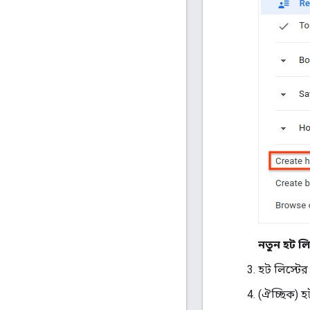
নতুন হট লি
হট লিস্টের
(ঐচ্ছিক) হ