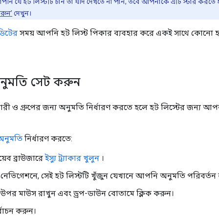
পনি যে হট লিস্টটি চান তা যদি দেখতে না পান, তবে আপনাকে এটি স্টার করতে
করুন’
দেখুন।
ডিটের
সময় আপনি হট লিস্ট পিকার ব্যবহার করে একই সাথে কোনো হট
অনুমতি সেট করুন
রকারী ও গ্রুপের জন্য অনুমতি নির্ধারণ করতে হলে হট লিস্টের জন্য 
অনুমতি
নির্ধারণ করতে:
েব ব্রাউজারে
ইস্যু ট্র্যাকার খুলুন
।
নেভিগেশনে, সেই হট লিস্টটি খুঁজুন যেখানে আপনি অনুমতি পরিবর্তন
 উপর মাউস রাখুন এবং ড্রপ-ডাউন বোতামে ক্লিক করুন।
্বাচন করুন।