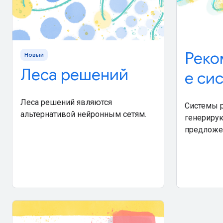
Реко
Новый
Леса решений
е си
Леса решений являются
Системы 
альтернативой нейронным сетям.
генериру
предложе