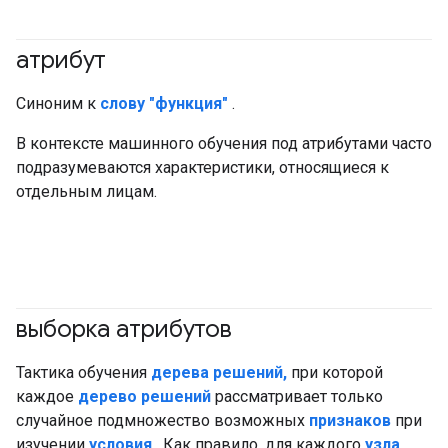
атрибут
#ответственный
Синоним к
слову "функция"
.
В контексте машинного обучения под атрибутами часто
подразумеваются характеристики, относящиеся к
отдельным лицам.
выборка атрибутов
#df
Тактика обучения
дерева решений,
при которой
каждое
дерево решений
рассматривает только
случайное подмножество возможных
признаков
при
изучении
условия
. Как правило, для каждого
узла