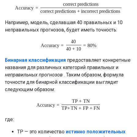
correct predictions
Accuracy
=
correct predictions + incorrect predictions
Например, модель, сделавшая 40 правильных и 10
неправильных прогнозов, будет иметь точность:
40
Accuracy
=
=
80%
40 + 10
Бинарная классификация
предоставляет конкретные
названия для различных категорий
правильных
и
неправильных прогнозов
. Таким образом, формула
точности для бинарной классификации выглядит
следующим образом:
TP
+
TN
Accuracy
=
TP
+
TN
+
FP
+
FN
где:
TP — это количество
истинно положительных