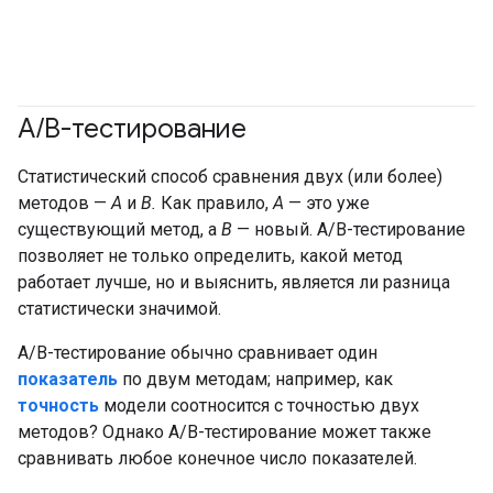
A
/
B-тестирование
Статистический способ сравнения двух (или более)
методов —
A
и
B.
Как правило,
A
— это уже
существующий метод, а
B
— новый. A/B-тестирование
позволяет не только определить, какой метод
работает лучше, но и выяснить, является ли разница
статистически значимой.
A/B-тестирование обычно сравнивает один
показатель
по двум методам; например, как
точность
модели соотносится с точностью двух
методов? Однако A/B-тестирование может также
сравнивать любое конечное число показателей.