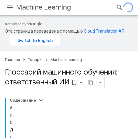
Machine Learning
Эта страница переведена с помощью
Cloud Translation API
.
Главная
Товары
Machine Learning
Глоссарий машинного обучения:
ответственный ИИ
bookmark_border
Содержание
А
Б
С
Д
Е