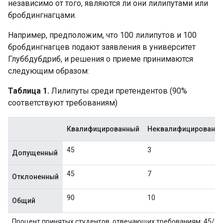
независимо от того, являются ли они лилипутами или
бробдингнагцами.
Например, предположим, что 100 лилипутов и 100
бробдингнагцев подают заявления в университет
Глуббдубдриб, и решения о приеме принимаются
следующим образом:
Таблица 1.
Лилипуты среди претендентов (90%
соответствуют требованиям)
Квалифицированный
Неквалифицированн
45
3
Допущенный
45
7
Отклоненный
90
10
Общий
Процент принятых студентов, отвечающих требованиям: 45/90