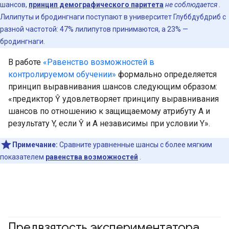
шансов,
принцип демографического паритета
не соблюдается
.
Лилипуты и бродингнаги поступают в университет Глуббдубдриб с
разной частотой: 47% лилипутов принимаются, а 23% —
бродингнаги.
В работе
«Равенство возможностей в
контролируемом обучении»
формально определяется
принцип выравнивания шансов следующим образом:
«предиктор Ŷ удовлетворяет принципу выравнивания
шансов по отношению к защищаемому атрибуту A и
результату Y, если Ŷ и A независимы при условии Y».
Примечание:
Сравните уравненные шансы с более мягким
показателем
равенства возможностей
.
Предвзятость экспериментатора