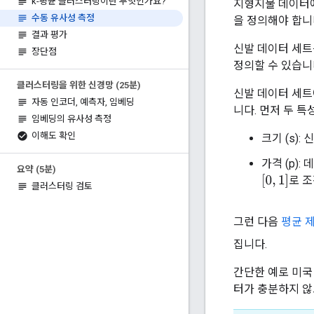
k-평균 클러스터링이란 무엇인가요?
지형지물 데이터에
수동 유사성 측정
을 정의해야 합니
결과 평가
신발 데이터 세트
장단점
정의할 수 있습니
클러스터링을 위한 신경망 (25분)
신발 데이터 세트
자동 인코더
,
예측자
,
임베딩
니다. 먼저 두 
임베딩의 유사성 측정
이해도 확인
크기 (s)
가격 (p)
요약 (5분)
[
0
,
1
]
로 
클러스터링 검토
그런 다음
평균 
집니다.
간단한 예로 미국
터가 충분하지 않