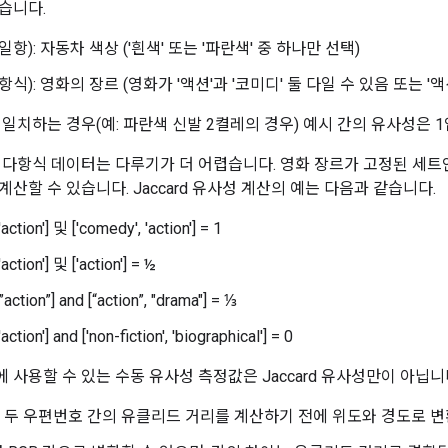
습니다.
일항): 자동차 색상 ('흰색' 또는 '파란색' 중 하나만 선택)
항식): 영화의 장르 (영화가 '액션'과 '코미디' 둘 다일 수 있음 또는 '
일치하는 경우(예: 파란색 신발 2켤레의 경우) 예시 간의 유사성은 1
 다항식 데이터는 다루기가 더 어렵습니다. 영화 장르가 고정된 세트
산할 수 있습니다. Jaccard 유사성 계산의 예는 다음과 같습니다.
'action'] 및 ['comedy', 'action'] = 1
action'] 및 ['action'] = ½
action”] and [“action”, "drama"] = ⅓
action'] and ['non-fiction', 'biographical'] = 0
사용할 수 있는 수동 유사성 측정값은 Jaccard 유사성만이 아닙니다
 두 우편번호 간의 유클리드 거리를 계산하기 전에 위도와 경도로 변