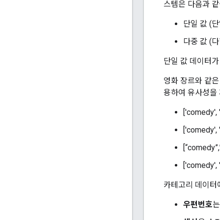
스템은 다음과 같
단일 값 (단
다중 값 (다
단일 값 데이터가 
영화 장르와 같은
용하여 유사성을 계
['comedy', 
['comedy', '
[“comedy”,”
['comedy', '
카테고리 데이터에 
우편번호
는