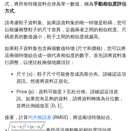
式，將所有特徵資料合併為單一數值，稱為
手動相似度評估
方式
。
請考慮鞋子資料集。如果該資料集的唯一特徵是鞋碼，您可
以根據兩雙鞋子的尺寸差異，定義兩者之間的相似程度。尺
碼差異的數值越小，鞋子之間的相似度就越高。
如果鞋子資料集包含兩個數值特徵 (尺寸和價格)，您可以將
這兩個特徵組合成一個代表相似度的數字。首先請將資料進
行調整，以便比較兩個地圖項目：
尺寸 (s)：鞋子尺寸可能會形成高斯分布。請確認這項
資訊。然後將資料正規化。
Price (p)：資料可能是卜瓦松分佈。請確認這項資
訊。如果您有足夠的資料，請將資料轉換為分位數，
[
0
,
1
]
並將比例縮放至
。
接著，計算
均方根誤差
(RMSE)，將這兩項特徵結合。
(
s
i
−
s
j
)
2
+
(
p
i
−
p
j
)
2
2
會提供這個粗略的相似度評估值。