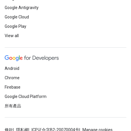
Google Antigravity
Google Cloud
Google Play
View all
Android
Chrome
Firebase
Google Cloud Platform
所有產品
條款
隱私權
ICP证合字B2-20070004号
Manage cookies