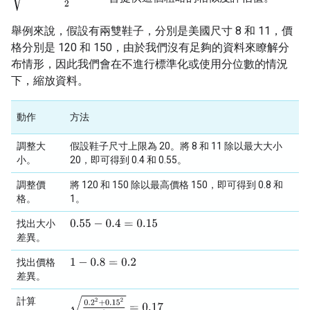
舉例來說，假設有兩雙鞋子，分別是美國尺寸 8 和 11，價
格分別是 120 和 150，由於我們沒有足夠的資料來瞭解分
布情形，因此我們會在不進行標準化或使用分位數的情況
下，縮放資料。
動作
方法
調整大
假設鞋子尺寸上限為 20。將 8 和 11 除以最大大小
小。
20，即可得到 0.4 和 0.55。
調整價
將 120 和 150 除以最高價格 150，即可得到 0.8 和
格。
1。
找出大小
0.55
−
0.4
=
0.15
差異。
找出價格
1
−
0.8
=
0.2
差異。
0.2
2
+
0.15
2
2
=
0.17
計算