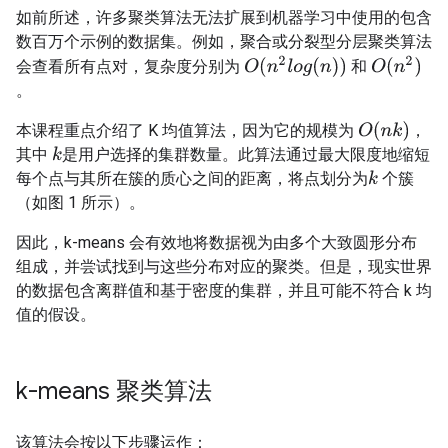
如前所述，许多聚类算法无法扩展到机器学习中使用的包含
数百万个示例的数据集。例如，聚合或分裂型分层聚类算法
O
(
n
2
l
o
g
(
n
)
)
O
(
n
2
)
会查看所有点对，复杂度分别为
和
。
O
(
n
k
)
本课程重点介绍了 K 均值算法，因为它的规模为
，
其中
是用户选择的集群数量。此算法通过最大限度地缩短
k
每个点与其所在簇的质心之间的距离，将点划分为
个簇
k
（如图 1 所示）。
因此，k-means 会有效地将数据视为由多个大致圆形分布
组成，并尝试找到与这些分布对应的聚类。但是，现实世界
的数据包含离群值和基于密度的集群，并且可能不符合 k 均
值的假设。
k-means 聚类算法
该算法会按以下步骤运作：