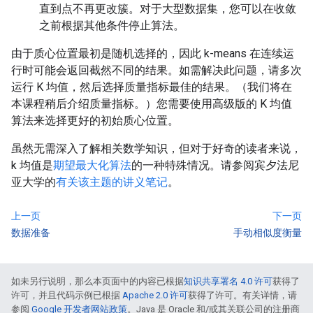
直到点不再更改簇。对于大型数据集，您可以在收敛
之前根据其他条件停止算法。
由于质心位置最初是随机选择的，因此 k-means 在连续运
行时可能会返回截然不同的结果。如需解决此问题，请多次
运行 K 均值，然后选择质量指标最佳的结果。（我们将在
本课程稍后介绍质量指标。）您需要使用高级版的 K 均值
算法来选择更好的初始质心位置。
虽然无需深入了解相关数学知识，但对于好奇的读者来说，
k 均值是
期望最大化算法
的一种特殊情况。请参阅宾夕法尼
亚大学的
有关该主题的讲义笔记
。
上一页
下一页
数据准备
手动相似度衡量
如未另行说明，那么本页面中的内容已根据
知识共享署名 4.0 许可
获得了
许可，并且代码示例已根据
Apache 2.0 许可
获得了许可。有关详情，请
参阅
Google 开发者网站政策
。Java 是 Oracle 和/或其关联公司的注册商