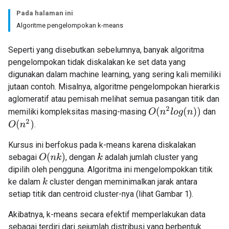
Pada halaman ini
Algoritme pengelompokan k-means
Seperti yang disebutkan sebelumnya, banyak algoritma
pengelompokan tidak diskalakan ke set data yang
digunakan dalam machine learning, yang sering kali memiliki
jutaan contoh. Misalnya, algoritme pengelompokan hierarkis
aglomeratif atau pemisah melihat semua pasangan titik dan
O
(
n
2
l
o
g
(
n
)
)
memiliki kompleksitas masing-masing
dan
O
(
n
2
)
.
Kursus ini berfokus pada k-means karena diskalakan
O
(
n
k
)
sebagai
, dengan
adalah jumlah cluster yang
k
dipilih oleh pengguna. Algoritma ini mengelompokkan titik
ke dalam
cluster dengan meminimalkan jarak antara
k
setiap titik dan centroid cluster-nya (lihat Gambar 1).
Akibatnya, k-means secara efektif memperlakukan data
sebagai terdiri dari sejumlah distribusi yang berbentuk