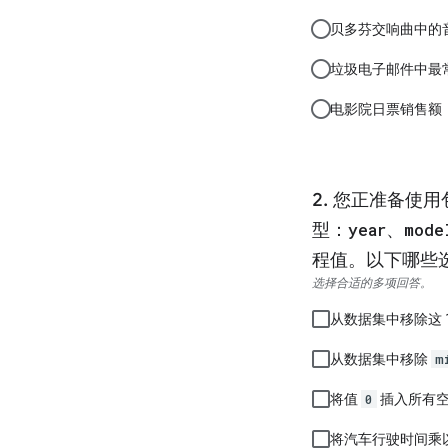
贝多芬交响曲中的
垃圾电子邮件中最
电影院日票销售额
您正准备使用
型：
year
、
mode
程值。以下哪些
选择合适的多项回答。
从数据集中移除这 1
从数据集中移除
m
将值
0
插入所有
将汽车行驶时间乘