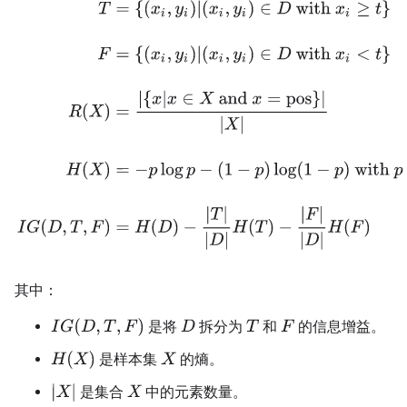
T
=
{
(
x
i
,
y
i
)
|
(
x
i
,
y
i
)
∈
D
with
x
i
≥
t
}
F
=
{
(
x
i
,
y
i
)
|
(
x
i
,
y
i
)
∈
D
with
x
i
<
t
}
R
(
X
)
=
|
其中：
I
G
(
D
,
T
,
F
)
是将
拆分为
和
的信息增益。
D
T
F
H
(
X
)
是样本集
的熵。
X
|
X
|
是集合
中的元素数量。
X