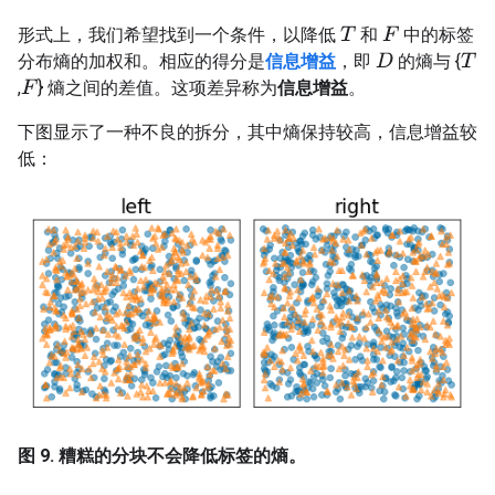
形式上，我们希望找到一个条件，以降低
和
中的标签
T
F
分布熵的加权和。相应的得分是
信息增益
，即
的熵与 {
D
T
,
} 熵之间的差值。这项差异称为
信息增益
。
F
下图显示了一种不良的拆分，其中熵保持较高，信息增益较
低：
图 9. 糟糕的分块不会降低标签的熵。