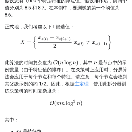
假设您有 1,000 个特定特征的浮点值。假设排序后，前两个
值分别为 8.5 和 8.7。在本例中，要测试的第一个阈值为
8.6。
正式地，我们考虑以下 t 候选值：
X
=
{
x
s
(
i
)
+
x
s
(
i
+
1
)
2
|
x
s
(
i
)
≠
x
s
(
i
+
1
)
}
O
(
n
log
n
)
此算法的时间复杂度为
，其中
是节点中的示
n
例数量（由于特征值的排序）。在决策树上应用时，分屏算
法会应用于每个节点和每个特征。请注意，每个节点会收到
其父级示例的约 1/2。因此，根据
主定理
，使用此拆分器训
练决策树的时间复杂度为：
O
(
m
n
log
2
n
)
其中：
是特征数。
m