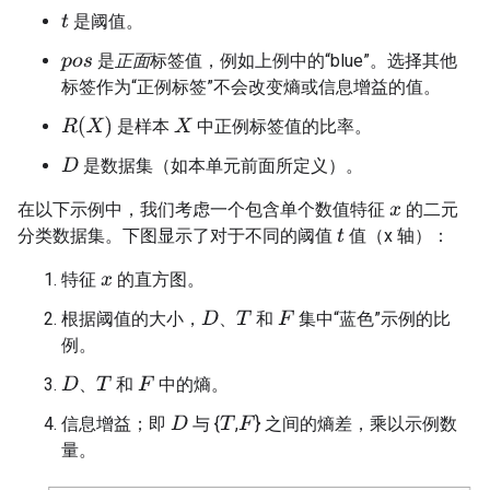
是阈值。
t
是
正面
标签值，例如上例中的“blue”。选择其他
p
o
s
标签作为“正例标签”不会改变熵或信息增益的值。
R
(
X
)
是样本
中正例标签值的比率。
X
是数据集（如本单元前面所定义）。
D
在以下示例中，我们考虑一个包含单个数值特征
的二元
x
分类数据集。下图显示了对于不同的阈值
值（x 轴）：
t
特征
的直方图。
x
根据阈值的大小，
、
和
集中“蓝色”示例的比
D
T
F
例。
、
和
中的熵。
D
T
F
信息增益；即
与 {
,
} 之间的熵差，乘以示例数
D
T
F
量。