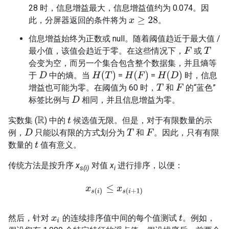
28 时，信息增益最大，信息增益值约为 0.074。因
此，分屏器返回的条件将为
。
x
≥
28
信息增益始终为正数或 null。随着阈值趋近于最大值 /
最小值，该值会趋近于零。在这些情况下，
或
F
T
会变为空，而另一个集合包含整个数据集，并且熵等
H
(
T
)
H
(
F
)
H
(
D
)
于
中的熵。当
=
=
时，信息
D
增益也可能为零。在阈值为 60 时，
和
的“蓝色”
T
F
标签比例与
相同，并且信息增益为零。
D
实数集 (
) 中的
候选值无限。但是，对于有限数量的示
R
t
例，
只能以有限的方式划分为
和
。因此，只有有限
D
T
F
数量的
值有意义。
t
传统方法是按升序
x
对值
x
进行排序，以便：
s(i)
i
x
s
(
i
)
≤
x
s
(
i
+
1
)
然后，针对
的连续排序值中间的每个值测试
。例如，
x
i
t