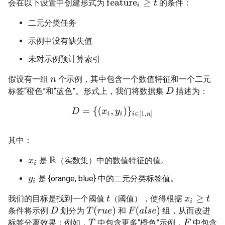
会在以下设置中创建形式为
的条件：
f
e
a
t
u
r
e
i
≥
t
二元分类任务
示例中没有缺失值
未对示例预计算索引
假设有一组
个示例，其中包含一个数值特征和一个二元
n
标签“橙色”和“蓝色”。形式上，我们将数据集
描述为：
D
D
=
{
(
x
i
,
y
i
)
}
i
∈
[
1
,
n
]
其中：
是
（实数集）中的数值特征的值。
R
x
i
是 {orange, blue} 中的二元分类标签值。
y
i
我们的目标是找到一个阈值
（阈值），使得根据
t
x
i
≥
t
T
(
r
u
e
)
F
(
a
l
s
e
)
条件将示例
划分为
和
组，从而改进
D
标签分离效果；例如，
中包含更多“橙色”示例，
中包含
T
F