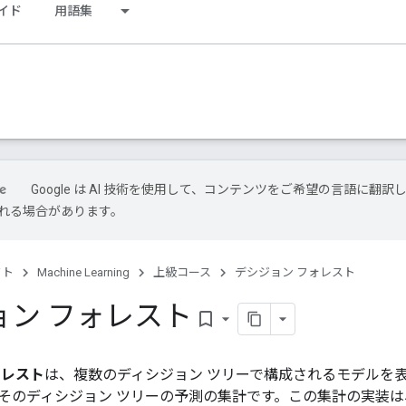
イド
用語集
Google は AI 技術を使用して、コンテンツをご希望の言語に翻訳し
れる場合があります。
クト
Machine Learning
上級コース
デシジョン フォレスト
ョン フォレスト
bookmark_border
ォレスト
は、複数のディシジョン ツリーで構成されるモデルを
そのディシジョン ツリーの予測の集計です。この集計の実装は