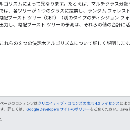
ルゴリズムによって異なります。たとえば、マルチクラス分類ラ
では、各ツリーが 1 つのクラスに投票し、ランダム フォレ
勾配ブースト ツリー（GBT）（別のタイプのディシジョン フ
出力し、勾配ブースト ツリーの予測は、それらの値の合計に
は、これらの 2 つの決定木アルゴリズムについて詳しく説明します
のページのコンテンツは
クリエイティブ・コモンズの表示 4.0 ライセンス
によ
ます。詳しくは、
Google Developers サイトのポリシー
をご覧ください。Java 
TC。