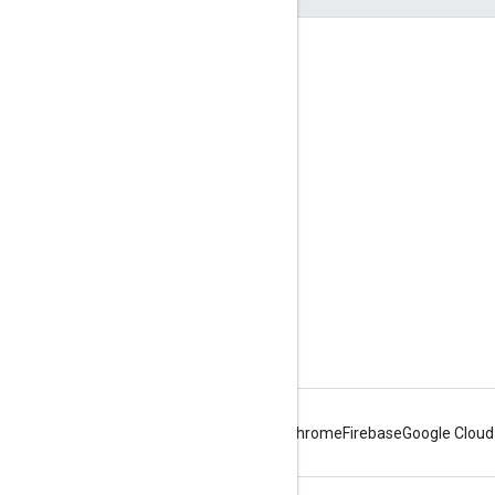
つながる
Google Developer Program
Google Developer Groups
Google Developer Experts
Accelerators
Google Cloud & NVIDIA
Android
Chrome
Firebase
Google Cloud