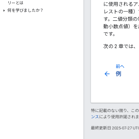
リーとは
に使用されるア
何を学びましたか？
レストの一種）
す。二値分類の
動小数点値）を
です。
次の 2 章で
前へ
arrow_back
例
特に記載のない限り、こ
ンス
により使用許諾され
最終更新日 2025-07-27 U