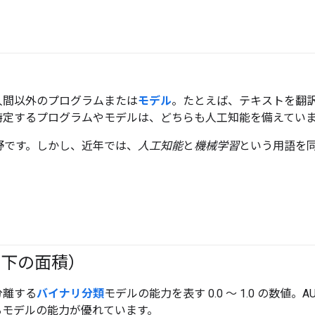
人間以外のプログラムまたは
モデル
。たとえば、テキストを翻
特定するプログラムやモデルは、どちらも人工知能を備えてい
分野です。しかし、近年では、
人工知能
と
機械学習
という用語を
の下の面積）
分離する
バイナリ分類
モデルの能力を表す 0.0 ～ 1.0 の数値。AU
るモデルの能力が優れています。