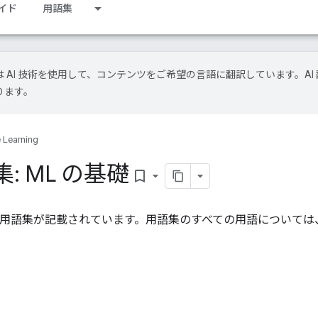
イド
用語集
le は AI 技術を使用して、コンテンツをご希望の言語に翻訳しています。AI 
ります。
 Learning
: ML の基礎
bookmark_border
礎用語集が記載されています。用語集のすべての用語については