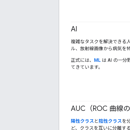
AI
複雑なタスクを解決できる
ル、放射線画像から病気を
正式には、
ML
は AI の一
てきています。
AUC（ROC 曲線
陽性クラス
と
陰性クラス
を
ど、クラスを互いに分離す