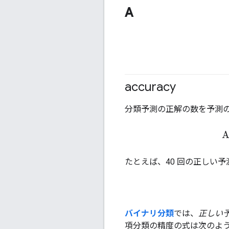
A
accuracy
分類予測の正解の数を予測
A
たとえば、40 回の正しい
バイナリ分類
では、
正しい
項分類の精度の式は次のよ