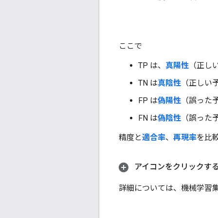
ここで
TP は、
真陽性
（正し
TN は
真陰性
（正しい
FP は
偽陽性
（誤った
FN は
偽陰性
（誤った
精度と
適合率
、
再現率
を比
アイコンをクリックする
詳細については、機械学習