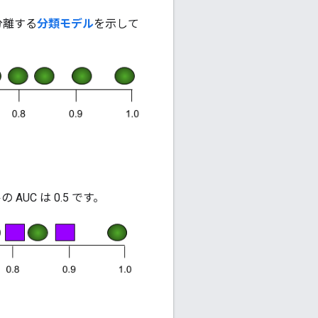
分離する
分類モデル
を示して
UC は 0.5 です。