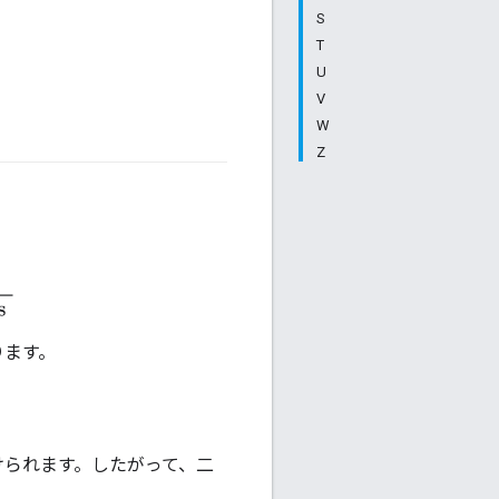
S
T
U
V
W
Z
#fundamentals
#Metric
ctions
ります。
けられます。したがって、二