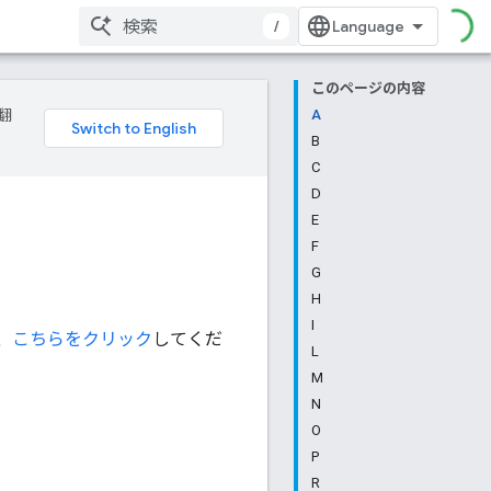
/
このページの内容
翻
A
B
C
D
E
F
G
H
I
、
こちらをクリック
してくだ
L
M
N
O
P
R