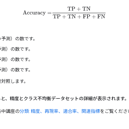
Accuracy
=
TP
+
TN
TP
+
TN
+
FP
+
FN
い予測）の数です。
予測）の数です。
予測）の数です。
予測）の数です。
較対照します。
と、精度とクラス不均衡データセットの詳細が表示されます。
集中講座の
分類: 精度、再現率、適合率、関連指標
をご覧くださ