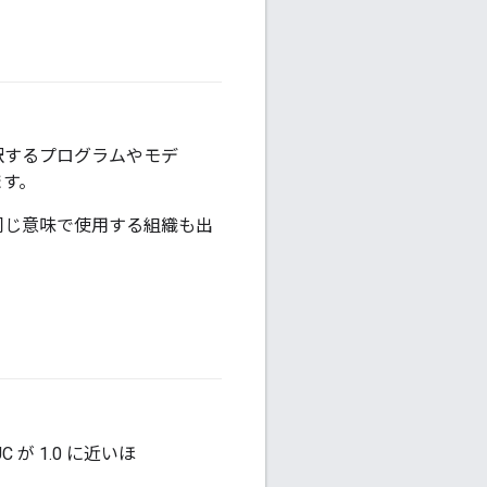
#fundamentals
訳するプログラムやモデ
ます。
同じ意味で使用する組織も出
#fundamentals
#Metric
C が 1.0 に近いほ