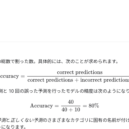
の総数で割った数。
具体的には、次のことが求められます。
ccuracy
=
correct predictions
correct predictions + incorrect predi
予測と 10 回の誤った予測を行ったモデルの精度は次のようにな
Accuracy
=
40
40 + 10
=
80%
予測
と
正しくない予測
のさまざまなカテゴリに固有の名前が付
うになります。