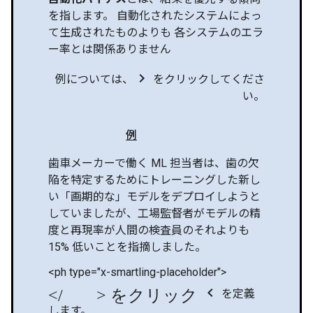
を指します。 自動化されたシステムによっ
て生成されたものよりも 各システムのエラ
ー率とは関係ありません
chevron_right
例については、
をクリックしてくださ
い。
例
歯車メーカーで働く ML 担当者は、歯の欠
陥を特定するためにトレーニングした新し
い「画期的な」モデルをデプロイしようと
していましたが、工場監督者がモデルの精
度と再現率が人間の検査員のそれよりも
15% 低いことを指摘しました。
<ph type="x-smartling-placeholder">
</ph> をクリック chevron_left
を定義
します。