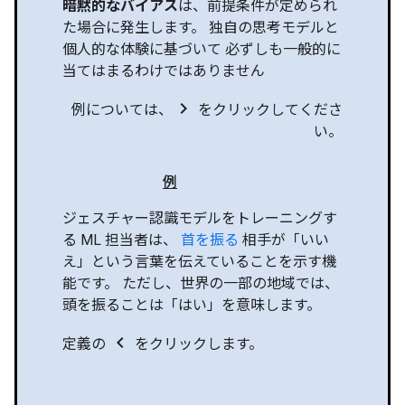
暗黙的なバイアス
は、前提条件が定められ
た場合に発生します。 独自の思考モデルと
個人的な体験に基づいて 必ずしも一般的に
当てはまるわけではありません
chevron_right
例については、
をクリックしてくださ
い。
例
ジェスチャー認識モデルをトレーニングす
る ML 担当者は、
首を振る
相手が「いい
え」という言葉を伝えていることを示す機
能です。 ただし、世界の一部の地域では、
頭を振ることは「はい」を意味します。
chevron_left
定義の
をクリックします。