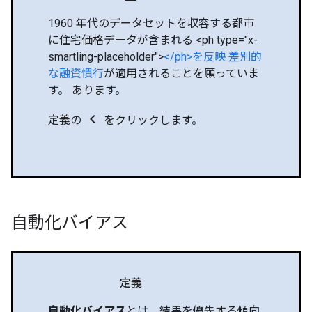
1960 年代のデータセットを収容する都市
に住宅価格データが含まれる <ph type="x-
smartling-placeholder">
</ph>を反映 差別的
な融資慣行
が適用されることを願っていま
す。 あります。
chevron_left
定義の
をクリックします。
自動化バイアス
定義
自動化バイアス
とは、結果を優先する傾向