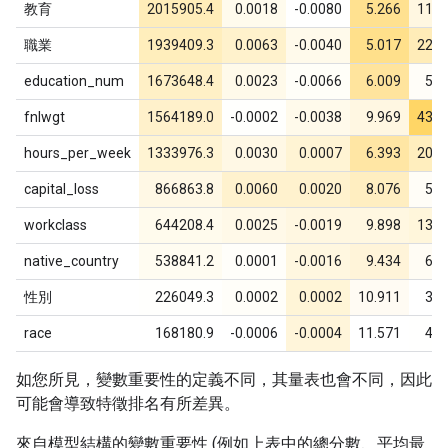
教育
2015905.4
0.0018
-0.0080
5.266
115
職業
1939409.3
0.0063
-0.0040
5.017
221
education_num
1673648.4
0.0023
-0.0066
6.009
58
fnlwgt
1564189.0
-0.0002
-0.0038
9.969
431
hours_per_week
1333976.3
0.0030
0.0007
6.393
206
capital_loss
866863.8
0.0060
0.0020
8.076
58
workclass
644208.4
0.0025
-0.0019
9.898
132
native_country
538841.2
0.0001
-0.0016
9.434
67
性別
226049.3
0.0002
0.0002
10.911
37
race
168180.9
-0.0006
-0.0004
11.571
42
如您所見，變數重要性的定義不同，其量表也會不同，因此
可能會導致特徵排名有所差異。
來自模型結構的變數重要性 (例如上表中的總分數、平均最