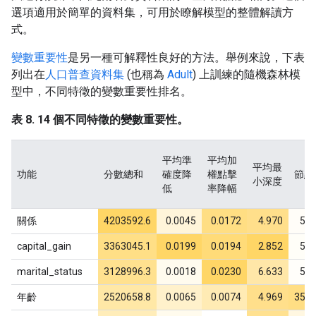
選項適用於簡單的資料集，可用於瞭解模型的整體解讀方
式。
變數重要性
是另一種可解釋性良好的方法。舉例來說，下表
列出在
人口普查資料集
(也稱為
Adult
) 上訓練的隨機森林模
型中，不同特徵的變數重要性排名。
表 8. 14 個不同特徵的變數重要性。
平均準
平均加
平均最
功能
分數總和
確度降
權點擊
節點
小深度
低
率降幅
關係
4203592.6
0.0045
0.0172
4.970
57
capital_gain
3363045.1
0.0199
0.0194
2.852
56
marital_status
3128996.3
0.0018
0.0230
6.633
52
年齡
2520658.8
0.0065
0.0074
4.969
356