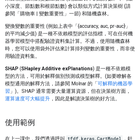
小深度、節點數和根節點數) 會以類似方式計算決策樹 (請
參閱「購物車 | 變數重要性」一節) 和隨機森林。
變換變數的重要性 (例如上表中「{accuracy, auc, pr-auc}」
的平均減少值) 是一種不依賴模型的評估指標，可在任何機
器學習模型中搭配驗證資料集計算。不過，使用隨機森林
時，您可以使用袋外評估來計算排列變數的重要性，而非使
用驗證資料集。
SHAP
(
SHapley Additive exPlanations
) 是一種不依賴模
型的方法，可用於解釋個別預測或模型解釋。(如要瞭解各
模型通用的解釋方法，請參閱 Molnar 的「
可解釋的機器學
習
」)。SHAP 通常需要大量運算資源，但在決策樹方面，
運算速度可大幅提升
，因此是解讀決策樹的好方法。
使用範例
在上一課中，我們透過呼叫
tfdf.keras.CartModel
，針