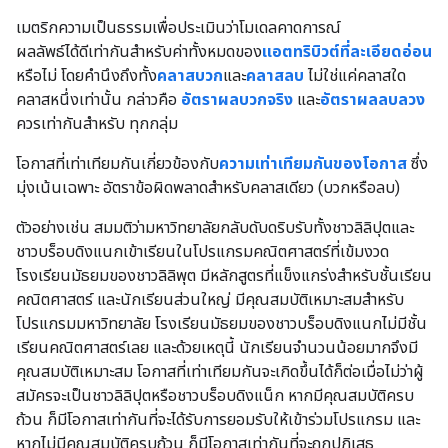
เมตริกความเป็นธรรมเพื่อประเมินว่าโมเดลคาดการณ์
ผลลัพธ์ได้ดีเท่ากันสำหรับค่าทั้งหมดของ
แอตทริบิวต์ที่ละเอียดอ่อน
หรือไม่ โดยคำนึงถึงทั้ง
คลาสบวก
และ
คลาสลบ
ไม่ใช่แค่คลาสใด
คลาสหนึ่งเท่านั้น กล่าวคือ
อัตราผลบวกจริง
และ
อัตราผลลบลวง
ควรเท่ากันสำหรับ ทุกกลุ่ม
โอกาสที่เท่าเทียมกันเกี่ยวข้องกับ
ความเท่าเทียมกันของโอกาส
ซึ่ง
มุ่งเน้นเฉพาะ อัตราข้อผิดพลาดสำหรับคลาสเดียว (บวกหรือลบ)
ตัวอย่างเช่น สมมติว่ามหาวิทยาลัยกลับดับดริบรับทั้งชาวลิลิปุตและ
ชาวบร็อบดิงแนกเข้าเรียนในโปรแกรมคณิตศาสตร์ที่เข้มงวด
โรงเรียนมัธยมของชาวลิลิพุต มีหลักสูตรที่แข็งแกร่งสำหรับชั้นเรียน
คณิตศาสตร์ และนักเรียนส่วนใหญ่ มีคุณสมบัติเหมาะสมสำหรับ
โปรแกรมมหาวิทยาลัย โรงเรียนมัธยมของชาวบร็อบดิงแนกไม่มีชั้น
เรียนคณิตศาสตร์เลย และด้วยเหตุนี้ นักเรียนจำนวนน้อยมากจึงมี
คุณสมบัติเหมาะสม โอกาสที่เท่าเทียมกันจะเกิดขึ้นได้ก็ต่อเมื่อไม่ว่าผู้
สมัครจะเป็นชาวลิลิปุตหรือชาวบร็อบดิงแน็ก หากมีคุณสมบัติครบ
ถ้วน ก็มีโอกาสเท่ากันที่จะได้รับการยอมรับให้เข้าร่วมโปรแกรม และ
หากไม่มีคุณสมบัติครบถ้วน ก็มีโอกาสเท่ากันที่จะถูกปฏิเสธ