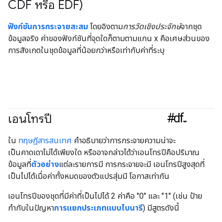
CDF หรือ EDF)
#Metric
ฟังก์ชันการกระจายสะสม
โดยอิงตาม
การวัดเชิงประจักษ์
จากชุด
ข้อมูลจริง ค่าของฟังก์ชันที่จุดใดก็ตามตามแกน x คือเศษส่วนของ
การสังเกตในชุดข้อมูลที่น้อยกว่าหรือเท่ากับค่าที่ระบุ
#df
เอนโทรปี
#Metric
ใน
ทฤษฎีสารสนเทศ
คำอธิบายว่าการกระจายความน่าจะ
เป็นคาดเดาไม่ได้เพียงใด หรืออาจกล่าวได้ว่าเอนโทรปีคือปริมาณ
ข้อมูลที่
ตัวอย่าง
แต่ละรายการมี การกระจายจะมี เอนโทรปีสูงสุดที่
เป็นไปได้เมื่อค่าทั้งหมดของตัวแปรสุ่มมี โอกาสเท่ากัน
เอนโทรปีของชุดที่มีค่าที่เป็นไปได้ 2 ค่าคือ "0" และ "1" (เช่น ป้าย
กำกับในปัญหา
การแยกประเภทแบบไบนารี
) มีสูตรดังนี้