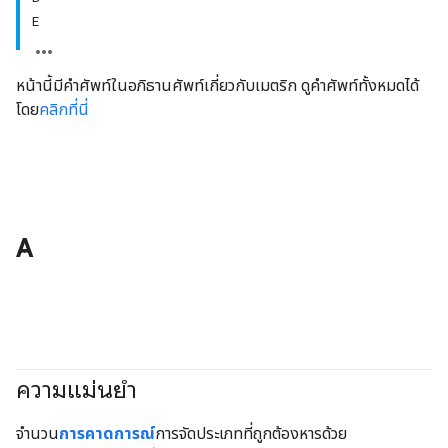
E
หน้านี้มีคำศัพท์ในอภิธานศัพท์เกี่ยวกับเมตริก ดูคำศัพท์ทั้งหมดได้
โดย
คลิกที่นี่
A
ความแม่นยำ
#fundamentals
#Metric
จำนวน
การคาดการณ์
การจัดประเภทที่ถูกต้องหารด้วย