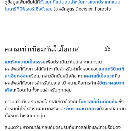
ดูข้อมูลเพิ่มเติมได้ที่
ตัวแยกที่แน่นอนสำหรับการแยกประเภทแบบ
ไบนารีที่มีฟีเจอร์เชิงตัวเลข
ในหลักสูตร Decision Forests
ความเท่าเทียมกันในโอกาส
#Metric
#responsible
เมตริกความเป็นธรรม
เพื่อประเมินว่าโมเดล คาดการณ์
ผลลัพธ์ที่ต้องการได้ดีเท่าๆ กันสำหรับค่าทั้งหมดของ
แอตทริบิวต์ที่
ละเอียดอ่อน
หรือไม่ กล่าวอีกนัยหนึ่งคือ หาก
คลาสที่เป็นบวก
คือ
ผลลัพธ์ที่ต้องการสำหรับโมเดล เป้าหมายคือการทำให้
อัตราผลบวก
จริง
เหมือนกันทั้งหมดสำหรับทุกกลุ่ม
ความเท่าเทียมกันของโอกาสเกี่ยวข้องกับ
โอกาสที่เท่าเทียมกัน
ซึ่ง
กำหนดให้
ทั้ง
อัตราผลบวกจริงและ
อัตราผลบวกลวง
ต้องเหมือนกัน
ทั้งหมดสำหรับทุกกลุ่ม
สมมติว่ามหาวิทยาลัยกลับดับดริบรับทั้งชาวลิลิปุตและชาวบร็อบดิง