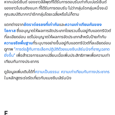
หากเปอร์เซ็นต์ ของชาวลิลิพุตที่ได้รับการตอบรับเท่ากับเปอร์เซ็นต์
ของชาวโบรบดิงแนก ที่ได้รับการตอบรับ ไม่ว่ากลุ่มใดกลุ่มหนึ่งจะมี
คุณสมบัติมากกว่าอีกกลุ่มโดยเฉลี่ยหรือไม่ก็ตาม
แตกต่างจาก
อัตราต่อรองที่เท่ากัน
และ
ความเท่าเทียมกันของ
โอกาส
ซึ่งอนุญาตให้ผลการจัดประเภทโดยรวมขึ้นอยู่กับแอตทริบิวต์
ที่ละเอียดอ่อน แต่ไม่อนุญาตให้ผลการจัดประเภทสำหรับป้ายกำกับ
ความจริงพื้นฐาน
ที่ระบุบางอย่างขึ้นอยู่กับแอตทริบิวต์ที่ละเอียดอ่อน
ดูภาพ
"การต่อสู้กับการเลือกปฏิบัติด้วยแมชชีนเลิร์นนิงที่ชาญฉลาด
ยิ่งขึ้น"
เพื่อสำรวจการแลกเปลี่ยนเมื่อเพิ่มประสิทธิภาพเพื่อความเท่า
เทียมกันทางประชากร
ดูข้อมูลเพิ่มเติมได้ที่
ความเป็นธรรม: ความเท่าเทียมกันทางประชากร
ในหลักสูตรเร่งรัดเกี่ยวกับแมชชีนเลิร์นนิง
E