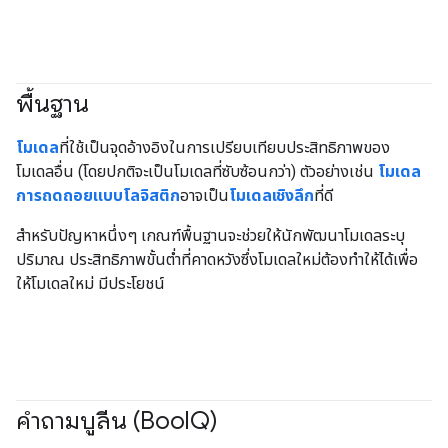
พื้นฐาน
#Metric
โมเดล
ที่ใช้เป็นจุดอ้างอิงในการเปรียบเทียบประสิทธิภาพของ
โมเดลอื่น (โดยปกติจะเป็นโมเดลที่ซับซ้อนกว่า) ตัวอย่างเช่น
โมเดล
การถดถอยแบบโลจิสติก
อาจเป็น
โมเดลเชิงลึก
ที่ดี
สำหรับปัญหาหนึ่งๆ เกณฑ์พื้นฐานจะช่วยให้นักพัฒนาโมเดลระบุ
ปริมาณ ประสิทธิภาพขั้นต่ำที่คาดหวังซึ่งโมเดลใหม่ต้องทำให้ได้เพื่อ
ให้โมเดลใหม่ มีประโยชน์
คำถามบูลีน (Bool
Q)
#Metric