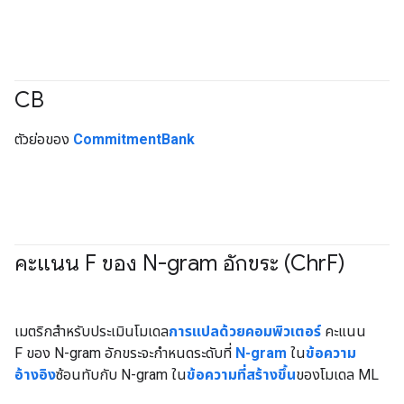
CB
#Metric
ตัวย่อของ
CommitmentBank
คะแนน F ของ N-gram อักขระ (Chr
F)
#Metric
เมตริกสำหรับประเมินโมเดล
การแปลด้วยคอมพิวเตอร์
คะแนน
F ของ N-gram อักขระจะกำหนดระดับที่
N-gram
ใน
ข้อความ
อ้างอิง
ซ้อนทับกับ N-gram ใน
ข้อความที่สร้างขึ้น
ของโมเดล ML