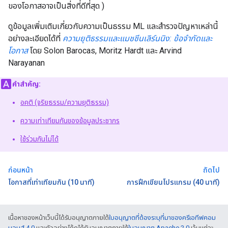
ของโอกาสอาจเป็นสิ่งที่ดีที่สุด )
ดูข้อมูลเพิ่มเติมเกี่ยวกับความเป็นธรรม ML และสำรวจปัญหาเหล่านี้
อย่างละเอียดได้ที่
ความยุติธรรมและแมชชีนเลิร์นนิง: ข้อจำกัดและ
โอกาส
โดย Solon Barocas, Moritz Hardt และ Arvind
Narayanan
คำสำคัญ:
อคติ (จริยธรรม/ความยุติธรรม)
ความเท่าเทียมกันของข้อมูลประชากร
ใช้ร่วมกันไม่ได้
ก่อนหน้า
ถัดไป
โอกาสที่เท่าเทียมกัน (10 นาที)
การฝึกเขียนโปรแกรม (40 นาที)
เนื้อหาของหน้าเว็บนี้ได้รับอนุญาตภายใต้
ใบอนุญาตที่ต้องระบุที่มาของครีเอทีฟคอม
มอนส์ 4.0
และตัวอย่างโค้ดได้รับอนุญาตภายใต้
ใบอนุญาต Apache 2.0
เว้นแต่จะ