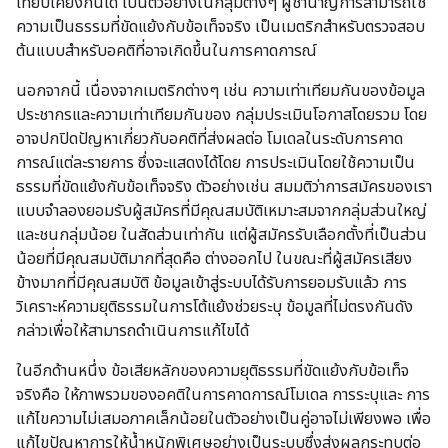
เทียบเคียงกันได้ เป็นตัวอย่างในกลุ่มต่างๆ ผู้ชำนาญการสามารถใช้
ความเป็นธรรมที่ขัดแย้งกับข้อเท็จจริง เป็นเมตริกสำหรับตรวจสอบ
ต้นแบบสำหรับอคติที่อาจเกิดขึ้นในการคาดการณ์
นอกจากนี้ เนื่องจากเมตริกต่างๆ เช่น ความเท่าเทียมกันของข้อมูล
ประชากรและความเท่าเทียมกันของ กลุ่มประเมินโอกาสโดยรวม โดย
อาจปกปิดปัญหาเกี่ยวกับอคติที่ส่งผลต่อ โมเดลในระดับการคาด
การณ์แต่ละรายการ ซึ่งจะแสดงได้โดย การประเมินโดยใช้ความเป็น
ธรรมที่ขัดแย้งกับข้อเท็จจริง ตัวอย่างเช่น สมมติว่าการสมัครของเรา
แบบจำลองยอมรับผู้สมัครที่มีคุณสมบัติเหมาะสมจากกลุ่มส่วนใหญ่
และชนกลุ่มน้อย ในสัดส่วนเท่ากัน แต่ผู้สมัครรับเลือกตั้งที่เป็นส่วน
น้อยที่มีคุณสมบัติมากที่สุดคือ ต่างออกไป ในขณะที่ผู้สมัครเสียง
ข้างมากที่มีคุณสมบัติ ข้อมูลเข้าสู่ระบบได้รับการยอมรับแล้ว การ
วิเคราะห์ความยุติธรรมในการโต้แย้งช่วยระบุ ข้อมูลที่ไม่ตรงกันดัง
กล่าวเพื่อให้สามารถดำเนินการแก้ไขได้
ในอีกด้านหนึ่ง ข้อเสียหลักของความยุติธรรมที่ขัดแย้งกับข้อเท็จ
จริงคือ ให้ภาพรวมของอคติในการคาดการณ์โมเดล การระบุและ การ
แก้ไขความไม่เสมอภาคเล็กน้อยในตัวอย่างเป็นคู่อาจไม่เพียงพอ เพื่อ
แก้ไขปัญหาการให้น้ำหนักพิเศษอย่างเป็นระบบซึ่งส่งผลกระทบต่อ