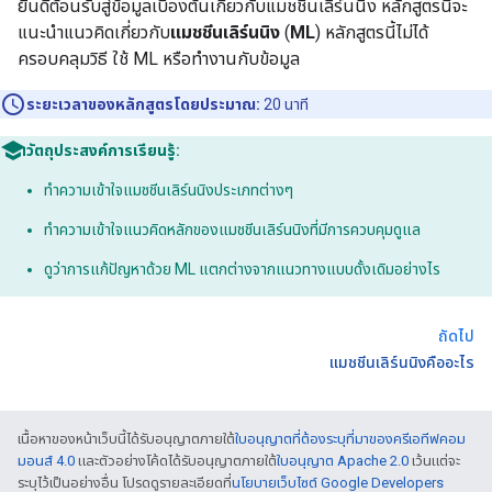
ยินดีต้อนรับสู่ข้อมูลเบื้องต้นเกี่ยวกับแมชชีนเลิร์นนิง หลักสูตรนี้จะ
แนะนำแนวคิดเกี่ยวกับ
แมชชีนเลิร์นนิง
(
ML
) หลักสูตรนี้ไม่ได้
ครอบคลุมวิธี ใช้ ML หรือทำงานกับข้อมูล
ระยะเวลาของหลักสูตรโดยประมาณ:
20 นาที
วัตถุประสงค์การเรียนรู้:
ทำความเข้าใจแมชชีนเลิร์นนิงประเภทต่างๆ
ทําความเข้าใจแนวคิดหลักของแมชชีนเลิร์นนิงที่มีการควบคุมดูแล
ดูว่าการแก้ปัญหาด้วย ML แตกต่างจากแนวทางแบบดั้งเดิมอย่างไร
ถัดไป
แมชชีนเลิร์นนิงคืออะไร
เนื้อหาของหน้าเว็บนี้ได้รับอนุญาตภายใต้
ใบอนุญาตที่ต้องระบุที่มาของครีเอทีฟคอม
มอนส์ 4.0
และตัวอย่างโค้ดได้รับอนุญาตภายใต้
ใบอนุญาต Apache 2.0
เว้นแต่จะ
ระบุไว้เป็นอย่างอื่น โปรดดูรายละเอียดที่
นโยบายเว็บไซต์ Google Developers