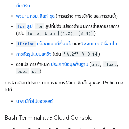
คีย์เวิร์ด
พจนานุกรม
,
ลิสต์
,
ชุด
(การสร้าง การเข้าถึง และการวนซ้ำ)
for
ลูป
,
for
ลูปที่มีตัวแปรตัวดำเนินการซ้ำหลายรายการ
(เช่น
for a, b in [(1,2), (3,4)]
)
if/else
บล็อกแบบมีเงื่อนไข
และ
นิพจน์แบบมีเงื่อนไข
การจัดรูปแบบสตริง
(เช่น
'%.2f' % 3.14
)
ตัวแปร การกำหนด
ประเภทข้อมูลพื้นฐาน
(
int
,
float
,
bool
,
str
)
การฝึกเขียนโปรแกรมบางรายการใช้แนวคิดขั้นสูงของ Python ต่อ
ไปนี้
นิพจน์ทั่วไปของลิสต์
Bash Terminal และ Cloud Console