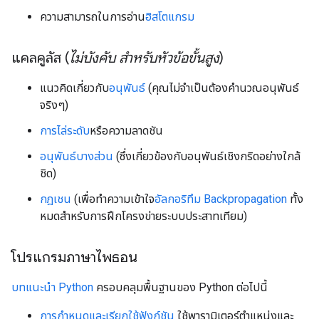
ความสามารถในการอ่าน
ฮิสโตแกรม
แคลคูลัส (
ไม่บังคับ สำหรับหัวข้อขั้นสูง
)
แนวคิดเกี่ยวกับ
อนุพันธ์
(คุณไม่จำเป็นต้องคำนวณอนุพันธ์
จริงๆ)
การไล่ระดับ
หรือความลาดชัน
อนุพันธ์บางส่วน
(ซึ่งเกี่ยวข้องกับอนุพันธ์เชิงกริดอย่างใกล้
ชิด)
กฎเชน
(เพื่อทำความเข้าใจ
อัลกอริทึม Backpropagation
ทั้ง
หมดสําหรับการฝึกโครงข่ายระบบประสาทเทียม)
โปรแกรมภาษาไพธอน
บทแนะนำ Python
ครอบคลุมพื้นฐานของ Python ต่อไปนี้
การกําหนดและเรียกใช้ฟังก์ชัน
ใช้พารามิเตอร์ตำแหน่งและ