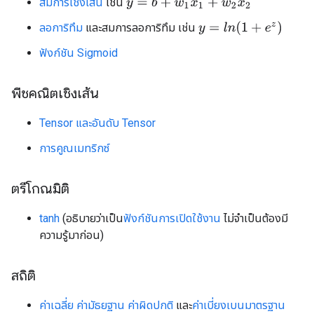
สมการเชิงเส้น
เช่น
y
=
b
+
w
1
x
1
+
w
2
x
2
y
=
l
n
(
1
+
e
z
)
ลอการิทึม
และสมการลอการิทึม เช่น
ฟังก์ชัน Sigmoid
พีชคณิตเชิงเส้น
Tensor และอันดับ Tensor
การคูณเมทริกซ์
ตรีโกณมิติ
tanh
(อธิบายว่าเป็น
ฟังก์ชันการเปิดใช้งาน
ไม่จำเป็นต้องมี
ความรู้มาก่อน)
สถิติ
ค่าเฉลี่ย ค่ามัธยฐาน ค่าผิดปกติ
และ
ค่าเบี่ยงเบนมาตรฐาน