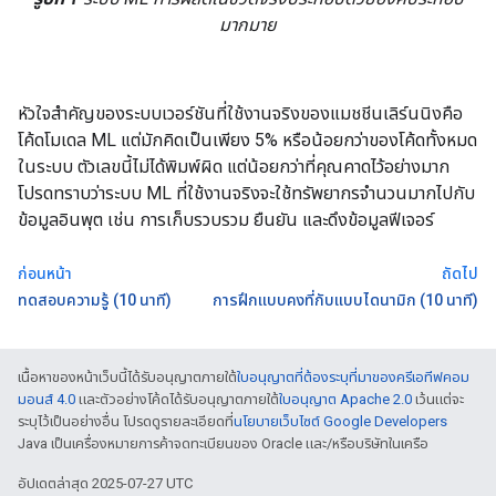
มากมาย
หัวใจสําคัญของระบบเวอร์ชันที่ใช้งานจริงของแมชชีนเลิร์นนิงคือ
โค้ดโมเดล ML แต่มักคิดเป็นเพียง 5% หรือน้อยกว่าของโค้ดทั้งหมด
ในระบบ ตัวเลขนี้ไม่ได้พิมพ์ผิด แต่น้อยกว่าที่คุณคาดไว้อย่างมาก
โปรดทราบว่าระบบ ML ที่ใช้งานจริงจะใช้ทรัพยากรจำนวนมากไปกับ
ข้อมูลอินพุต เช่น การเก็บรวบรวม ยืนยัน และดึงข้อมูลฟีเจอร์
ก่อนหน้า
ถัดไป
ทดสอบความรู้ (10 นาที)
การฝึกแบบคงที่กับแบบไดนามิก (10 นาที)
เนื้อหาของหน้าเว็บนี้ได้รับอนุญาตภายใต้
ใบอนุญาตที่ต้องระบุที่มาของครีเอทีฟคอม
มอนส์ 4.0
และตัวอย่างโค้ดได้รับอนุญาตภายใต้
ใบอนุญาต Apache 2.0
เว้นแต่จะ
ระบุไว้เป็นอย่างอื่น โปรดดูรายละเอียดที่
นโยบายเว็บไซต์ Google Developers
Java เป็นเครื่องหมายการค้าจดทะเบียนของ Oracle และ/หรือบริษัทในเครือ
อัปเดตล่าสุด 2025-07-27 UTC