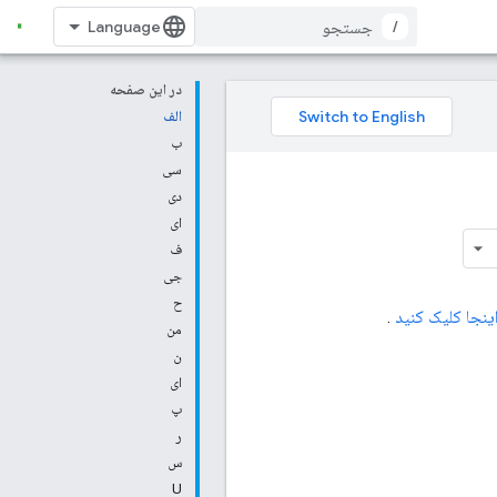
/
در این صفحه
الف
ب
سی
دی
ای
ف
جی
ح
ینجا کلیک کنید
.
من
ن
ای
پ
ر
س
U