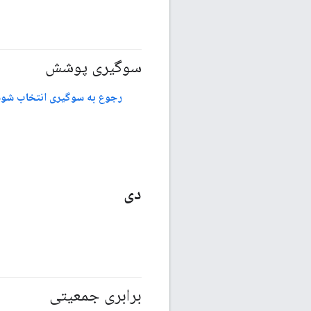
سوگیری پوشش
#مسئولیت_پذیر
رجوع به سوگیری انتخاب شود
دی
برابری جمعیتی
#متریک
#مسئولیت_پذیر