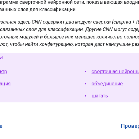
азанная здесь CNN содержит два модуля свертки (свертка + 
 связанных слоя для классификации. Другие CNN могут сод
ерточных модулей и большее или меньшее количество полно
ют, чтобы найти конфигурацию, которая даст наилучшие рез
ны
ьтр
сверточная нейронн
рация
объединение
шагать
е
Провер