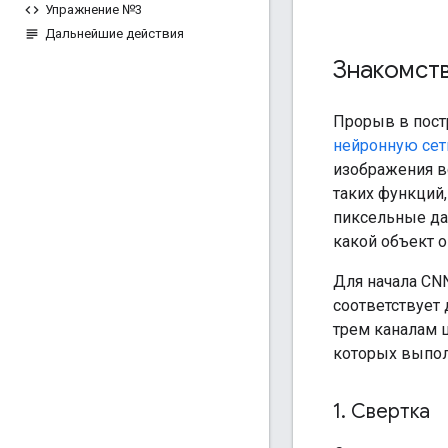
Упражнение №3
Дальнейшие действия
Знакомст
Прорыв в пост
нейронную сет
изображения в
таких функций
пиксельные дан
какой объект о
Для начала CN
соответствует 
трем каналам ц
которых выпол
1
.
Свертка