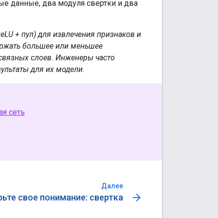
ReLU + пул) для извлечения признаков и
ержать большее или меньшее
связных слоев. Инженеры часто
ультаты для их модели.
ая сеть
Далее
arrow_forward
ьте свое понимание: свертка