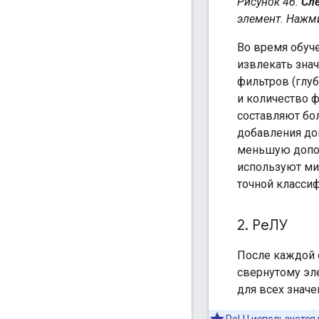
Рисунок 4б.
Сл
элемент. Нажми
Во время обуч
извлекать знач
фильтров (глу
и количество 
составляют бо
добавления до
меньшую допол
используют ми
точной класси
2
.
РеЛУ
После каждой 
свернутому эл
для всех знач
ReLU используется