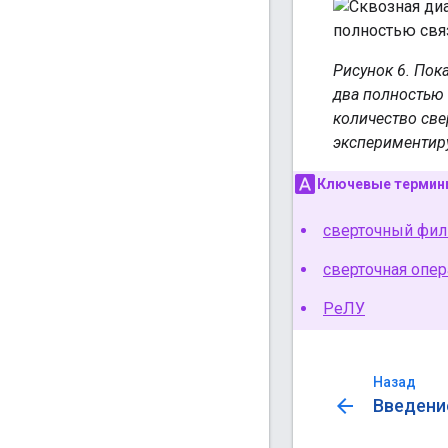
Рисунок 6. Пок
два полностью
количество св
экспериментиру
Ключевые терми
сверточный фил
сверточная опе
РеЛУ
Назад
arrow_back
Введени