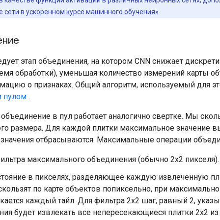
е сети
в
ускоренном курсе машинного обучения»
.
ение
едует этап объединения, на котором CNN снижает дискрет
емя обработки), уменьшая количество измерений карты объ
ацию о признаках. Общий алгоритм, используемый для это
 пулом
.
объединение в пул работает аналогично свертке. Мы скол
ого размера. Для каждой плитки максимальное значение вы
 значения отбрасываются. Максимальные операции объеди
ильтра максимального объединения (обычно 2x2 пикселя).
стояние в пикселях, разделяющее каждую извлеченную плит
кользят по карте объектов попиксельно, при максимальн
кается каждый тайл. Для фильтра 2x2 шаг, равный 2, указ
ия будет извлекать все непересекающиеся плитки 2x2 из к