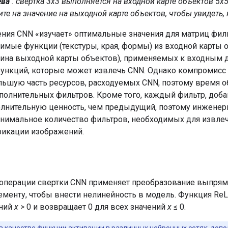
ева
: свертка 3x3 выполняется на входной карте объектов 5x
те на значение на выходной карте объектов, чтобы увидеть, 
ения CNN «изучает» оптимальные значения для матриц фил
имые функции (текстуры, края, формы) из входной карты о
бина выходной карты объектов), применяемых к входным д
функций, которые может извлечь CNN. Однако компромисс 
льшую часть ресурсов, расходуемых CNN, поэтому время о
полнительных фильтров. Кроме того, каждый фильтр, доба
нительную ценность, чем предыдущий, поэтому инженеры 
нимальное количество фильтров, необходимых для извле
фикации изображений.
операции свертки CNN применяет преобразование выпрям
ементу, чтобы внести нелинейность в модель. Функция Re
ений
x
> 0 и возвращает 0 для всех значений
x
≤ 0.
 в качестве функции активации в различных нейронных сетях; до