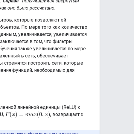
5.
Справа
: получившийся свернутый
как оно было рассчитано.
ьтров, которые позволяют ей
бъектов. По мере того как количество
анным, увеличивается, увеличивается
заключается в том, что фильтры
бучения также увеличивается по мере
вленный в сеть, обеспечивает
стремятся построить сети, которые
чения функций, необходимых для
ленной линейной единицы (ReLU) к
F
(
x
)
=
m
a
x
(
0
,
x
)
LU,
, возвращает
x
полнительную информацию см. в
разделе