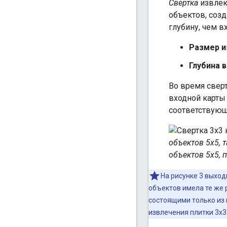
Свертка
извлек
объектов, соз
глубину, чем в
Размер 
Глубина 
Во время сверт
входной карты 
соответствующу
объектов 5x5, 
объектов 5x5, 
На рисунке 3 выход
объектов имела те же 
состоящими только из 
извлечения плитки 3х3