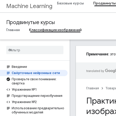
Базовые курсы
Продвинуты
Machine Learning
Продвинутые курсы
Главная
Классификация изображений
Примечание:
это
Введение
Свёрточные нейронные сети
Проверьте свое понимание:
свертка
Главная
Товар
Упражнение №1
Предотвращение переобучения
Практи
Упражнение №2
изобра
Использование предварительно
обученных моделей