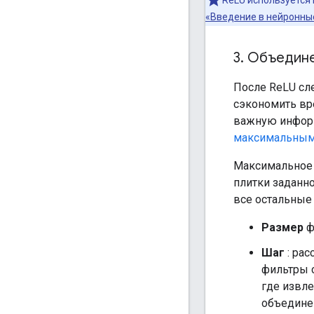
«Введение в нейронны
3
.
Объедин
После ReLU сл
сэкономить вр
важную информ
максимальным
Максимальное 
плитки заданн
все остальные
Размер
ф
Шаг
: рас
фильтры с
где извле
объединен