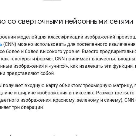
во со сверточными нейронными сетями
роении моделей для классификации изображений произоше
ь
(CNN) можно использовать для постепенного извлечени
се более и более высокого уровня. Вместо предварительн
, как текстуры и формы, CNN принимает в качестве входн
ные изображения и «учится», как извлекать эти функции, 
ни представляют собой.
N получает входную карту объектов: трехмерную матрицу,
длине и ширине изображения в пикселях. Размер третьего 
ветного изображения: красному, зеленому и синему). CNN 
няет три операции.