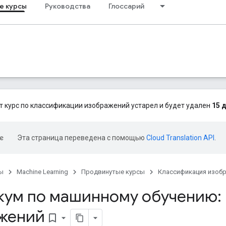
е курсы
Руководства
Глоссарий
т курс по классификации изображений устарел и будет удален
15 
Эта страница переведена с помощью
Cloud Translation API
.
ы
Machine Learning
Продвинутые курсы
Классификация изоб
кум по машинному обучению:
жений
bookmark_border