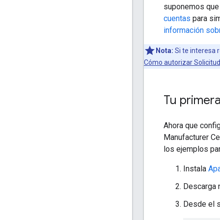
suponemos que a
cuentas
para sim
información sob
Nota:
Si te interesa 
Cómo autorizar Solicitu
Tu primera
Ahora que config
Manufacturer Cen
los ejemplos par
Instala
Ap
Descarga 
Desde el s