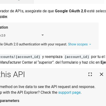
orador de APIs, asegúrate de que
Google OAuth 2.0
esté selec
ción
:
ccounts/{account_id}
y reemplaza
{account_id}
por tu el
Manufacturer Center al “superior”. del formulario y haz clic en
Ej