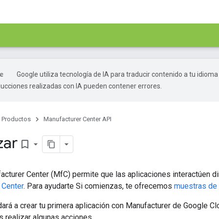
Google utiliza tecnología de IA para traducir contenido a tu idioma
ducciones realizadas con IA pueden contener errores.
Productos
Manufacturer Center API
ar
bookmark_border
acturer Center (MfC) permite que las aplicaciones interactúen d
 Center
. Para ayudarte Si comienzas, te ofrecemos
muestras de
dará a crear tu primera aplicación con Manufacturer de Google C
 realizar algunas acciones.