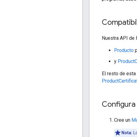
Compatibi
Nuestra API de 
Producto
p
y
ProductCe
El resto de est
ProductCertifica
Configura
Cree un
Ma
Nota:
Lo