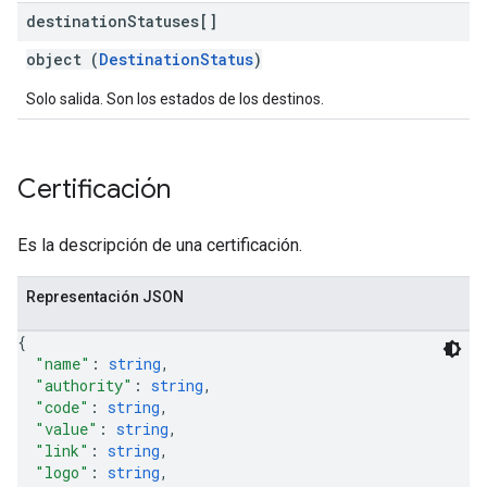
destination
Statuses[]
object (
DestinationStatus
)
Solo salida. Son los estados de los destinos.
Certificación
Es la descripción de una certificación.
Representación JSON
{
"name"
: 
string
,
"authority"
: 
string
,
"code"
: 
string
,
"value"
: 
string
,
"link"
: 
string
,
"logo"
: 
string
,