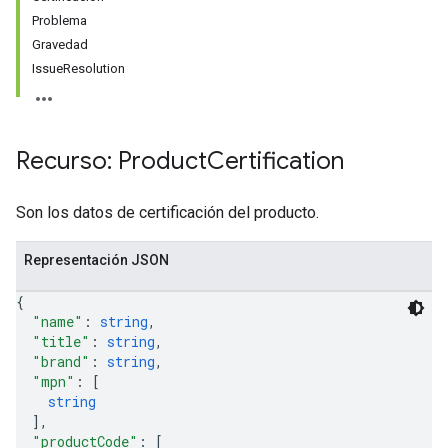
Problema
Gravedad
IssueResolution
Recurso: Product
Certification
Son los datos de certificación del producto.
Representación JSON
{
"name"
: 
string
,
"title"
: 
string
,
"brand"
: 
string
,
"mpn"
: 
[
string
]
,
"productCode"
: 
[