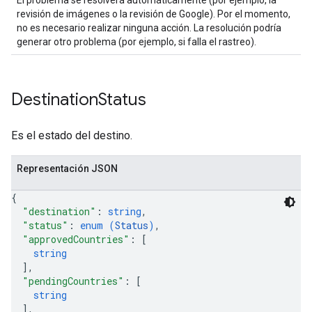
El problema se resolverá automáticamente (por ejemplo, la
revisión de imágenes o la revisión de Google). Por el momento,
no es necesario realizar ninguna acción. La resolución podría
generar otro problema (por ejemplo, si falla el rastreo).
Destination
Status
Es el estado del destino.
Representación JSON
{
"destination"
: 
string
,
"status"
: 
enum (
Status
)
,
"approvedCountries"
: 
[
string
]
,
"pendingCountries"
: 
[
string
]
,