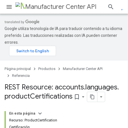
Manufacturer Center API
Google utiliza tecnología de IA para traducir contenido a tu idioma
preferido. Las traducciones realizadas con IA pueden contener
s
errores.
Página principal
Productos
Manufacturer Center API
Referencia
REST Resource: accounts
.
languages
.
product
Certifications
bookmark_border
En esta página
Recurso: ProductCertification
Certificación