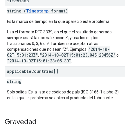
timestamp
string (
Timestamp
format)
Es la marca de tiempo en la que apareció este problema.
Usa el formato RFC 3339, en el que el resultado generado
siempre usará la normalización Z, y usa los dígitos
fraccionarios 0, 3, 6 o 9. También se aceptan otras
"2014-10-
compensaciones que no sean “Z”. Ejemplos:
02T15:01:23Z"
"2014-10-02T15:01:23.045123456Z"
,
o
"2014-10-02T15:01:23+05:30"
.
applicable
Countries[]
string
Solo salida. Es la lista de códigos de país (ISO 3166-1 alpha-2)
en los que el problema se aplica al producto del fabricante.
Gravedad