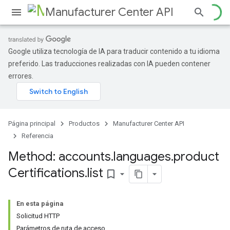
Manufacturer Center API
Google utiliza tecnología de IA para traducir contenido a tu idioma
preferido. Las traducciones realizadas con IA pueden contener
s
errores.
Página principal
Productos
Manufacturer Center API
Referencia
Method: accounts
.
languages
.
product
Certifications
.
list
bookmark_border
En esta página
Solicitud HTTP
Parámetros de ruta de acceso