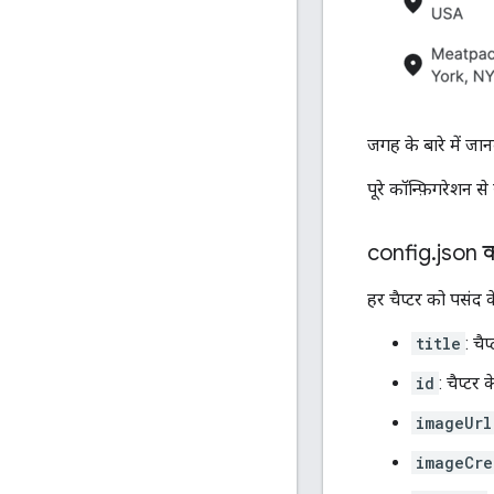
जगह के बारे में जानक
पूरे कॉन्फ़िगरेशन स
config
.
json क
हर चैप्टर को पसंद 
title
: चै
id
: चैप्टर
imageUrl
imageCre