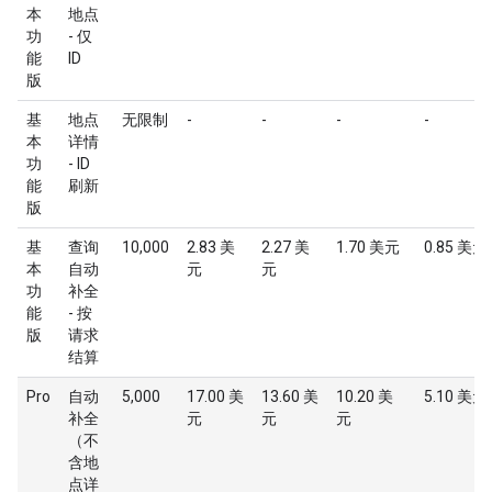
本
地点
功
- 仅
能
ID
版
基
地点
无限制
-
-
-
-
本
详情
功
- ID
能
刷新
版
基
查询
10,000
2.83 美
2.27 美
1.70 美元
0.85 美元
本
自动
元
元
功
补全
能
- 按
版
请求
结算
Pro
自动
5,000
17.00 美
13.60 美
10.20 美
5.10 美元
补全
元
元
元
（不
含地
点详