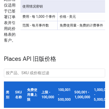
仅适用
使用情况密钥
于已签
署订单
费用
- 每 1,000 个事件
价格
- 美元
表并引
范围
- 每月事件数
免费使用量
- 免费的计费事件
用此价
格表的
客户。
Places API 旧版价格
免费使
100,001
1,000,00
类
SKU
上限 -
500,001 -
用量上
-
-
别
名称
100,000
1,000,000
限
500,000
5,000,00