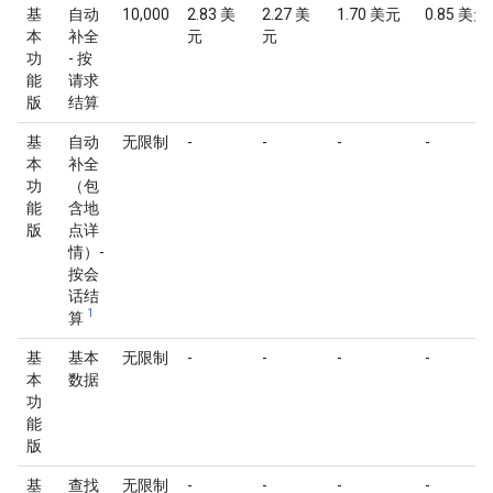
基
自动
10,000
2.83 美
2.27 美
1.70 美元
0.85 美元
本
补全
元
元
功
- 按
能
请求
版
结算
基
自动
无限制
-
-
-
-
本
补全
功
（包
能
含地
版
点详
情）-
按会
话结
1
算
基
基本
无限制
-
-
-
-
本
数据
功
能
版
基
查找
无限制
-
-
-
-