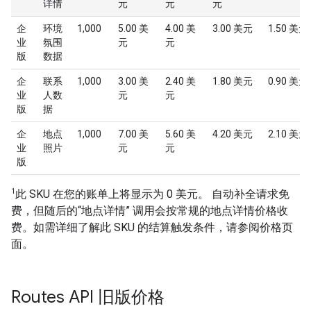
详情
元
元
元
企
环境
1,000
5.00 美
4.00 美
3.00 美元
1.50 美元
业
氛围
元
元
版
数据
企
联系
1,000
3.00 美
2.40 美
1.80 美元
0.90 美元
业
人数
元
元
版
据
企
地点
1,000
7.00 美
5.60 美
4.20 美元
2.10 美元
业
照片
元
元
版
1
此 SKU 在您的账单上将显示为 0 美元。 自动补全请求免
费，但随后的“地点详情” 调用会按常规的地点详情价格收
费。如需详细了解此 SKU 的结算触发条件，请参阅价格页
面。
Routes API 旧版价格