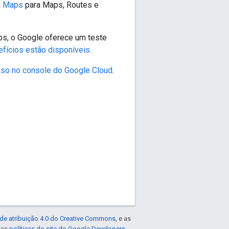
le Maps
para Maps, Routes e
ps, o Google oferece um teste
efícios estão disponíveis.
 uso no console do Google Cloud
.
de atribuição 4.0 do Creative Commons
, e as
e as
políticas do site do Google Developers
.