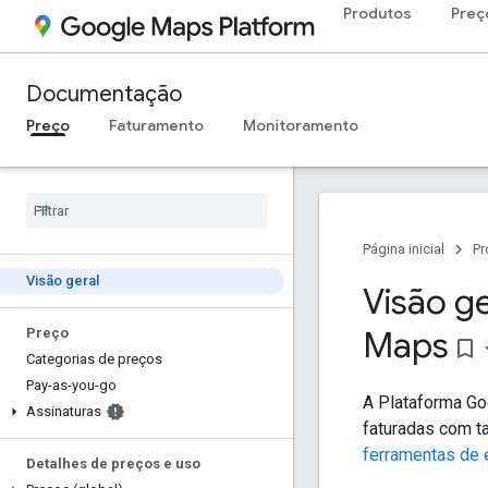
Produtos
Preç
Documentação
Preço
Faturamento
Monitoramento
Página inicial
Pr
Visão geral
Visão g
Maps
Preço
bookmark_border
Categorias de preços
Pay-as-you-go
A Plataforma Go
Assinaturas
faturadas com t
ferramentas de 
Detalhes de preços e uso