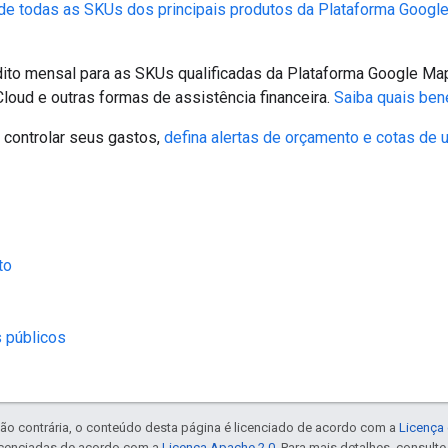
a de todas as SKUs dos principais produtos da Plataforma Goog
ito mensal para as SKUs qualificadas da Plataforma Google Ma
loud e outras formas de assistência financeira.
Saiba quais ben
 controlar seus gastos,
defina alertas de orçamento e cotas de
to
 públicos
ão contrária, o conteúdo desta página é licenciado de acordo com a
Licença 
icenciadas de acordo com a
Licença Apache 2.0
. Para mais detalhes, consult