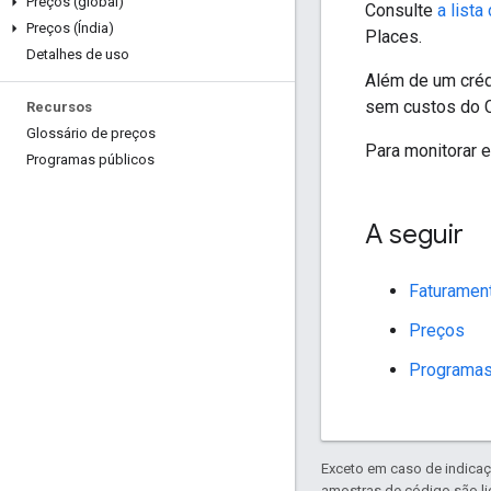
Preços (global)
Consulte
a list
Preços (Índia)
Places.
Detalhes de uso
Além de um créd
sem custos do C
Recursos
Glossário de preços
Para monitorar e
Programas públicos
A seguir
Faturamen
Preços
Programas
Exceto em caso de indicaç
amostras de código são l