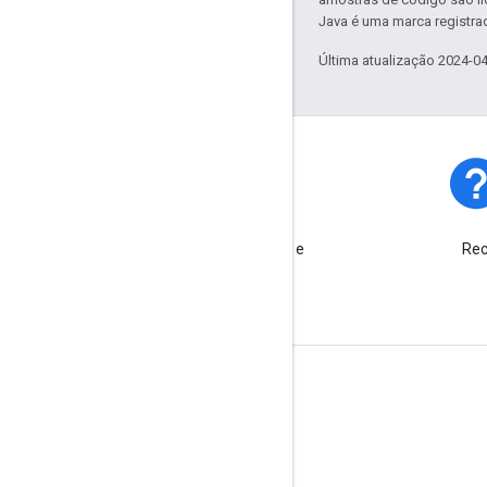
Java é uma marca registrad
Última atualização 2024-0
Status da plataforma
Saiba mais sobre incidentes e
Rec
falhas temporárias da
plataforma.
Saiba mais
Perguntas frequentes
Explorador de recursos