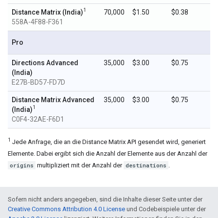
1
Distance Matrix (India)
70,000
$1.50
$0.38
558A-4F88-F361
Pro
Directions Advanced
35,000
$3.00
$0.75
(India)
E27B-BD57-FD7D
Distance Matrix Advanced
35,000
$3.00
$0.75
1
(India)
C0F4-32AE-F6D1
1
Jede Anfrage, die an die Distance Matrix API gesendet wird, generiert
Elemente. Dabei ergibt sich die Anzahl der Elemente aus der Anzahl der
origins
multipliziert mit der Anzahl der
destinations
.
Sofern nicht anders angegeben, sind die Inhalte dieser Seite unter der
Creative Commons Attribution 4.0 License
und Codebeispiele unter der