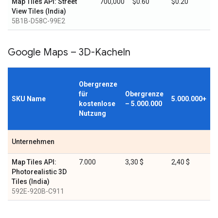
Map Tiles API: Street
700,000
$0.60
$0.20
View Tiles (India)
5B1B-D58C-99E2
Google Maps – 3D-Kacheln
Obergrenze
für
Obergrenze
SKU Name
5.000.000+
kostenlose
– 5.000.000
Nutzung
Unternehmen
Map Tiles API:
7.000
3,30 $
2,40 $
Photorealistic 3D
Tiles (India)
592E-920B-C911