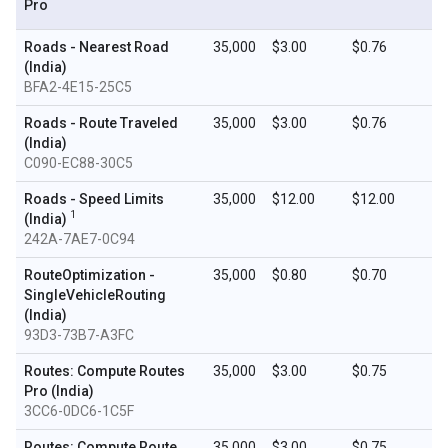
Pro
Roads - Nearest Road
35,000
$3.00
$0.76
(India)
BFA2-4E15-25C5
Roads - Route Traveled
35,000
$3.00
$0.76
(India)
C090-EC88-30C5
Roads - Speed Limits
35,000
$12.00
$12.00
1
(India)
242A-7AE7-0C94
RouteOptimization -
35,000
$0.80
$0.70
SingleVehicleRouting
(India)
93D3-73B7-A3FC
Routes: Compute Routes
35,000
$3.00
$0.75
Pro (India)
3CC6-0DC6-1C5F
Routes: Compute Route
35,000
$3.00
$0.75