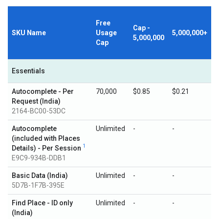
Free
Cap -
SKU Name
Usage
5,000,000+
5,000,000
Cap
Essentials
Autocomplete - Per
70,000
$0.85
$0.21
Request (India)
2164-BC00-53DC
Autocomplete
Unlimited
-
-
(included with Places
1
Details) - Per Session
E9C9-934B-DDB1
Basic Data (India)
Unlimited
-
-
5D7B-1F7B-395E
Find Place - ID only
Unlimited
-
-
(India)