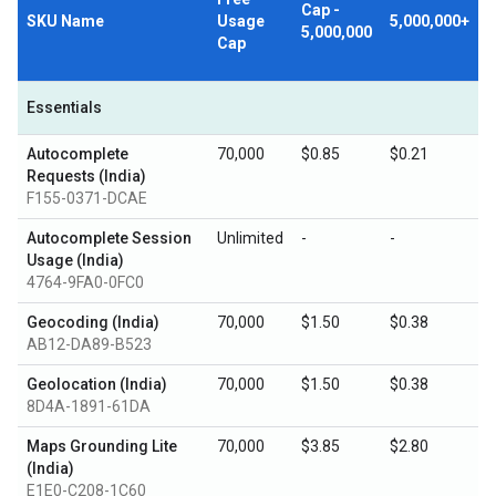
Cap -
SKU Name
Usage
5,000,000+
5,000,000
Cap
Essentials
Autocomplete
70,000
$0.85
$0.21
Requests (India)
F155-0371-DCAE
Autocomplete Session
Unlimited
-
-
Usage (India)
4764-9FA0-0FC0
Geocoding (India)
70,000
$1.50
$0.38
AB12-DA89-B523
Geolocation (India)
70,000
$1.50
$0.38
8D4A-1891-61DA
Maps Grounding Lite
70,000
$3.85
$2.80
(India)
E1E0-C208-1C60