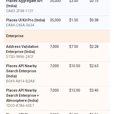
Places Aggregate API
35,000
$3.00
$0.75
(India)
CA83-2F48-1131
Places UI Kit Pro (India)
35,000
$1.50
$0.38
EA84-C46A-0634
Enterprise
Address Validation
7,000
$7.50
$2.28
Enterprise (India)
D73D-9896-24CF
Places API Nearby
7,000
$10.50
$2.63
Search Enterprise
(India)
B049-A814-B2A8
Places API Nearby
7,000
$12.00
$3.40
Search Enterprise +
Atmosphere (India)
1DC0-87A6-65E7