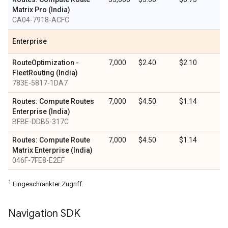
Matrix Pro (India)
CA04-7918-ACFC
Enterprise
RouteOptimization -
7,000
$2.40
$2.10
FleetRouting (India)
783E-5817-1DA7
Routes: Compute Routes
7,000
$4.50
$1.14
Enterprise (India)
BFBE-DDB5-317C
Routes: Compute Route
7,000
$4.50
$1.14
Matrix Enterprise (India)
046F-7FE8-E2EF
1
Eingeschränkter Zugriff.
Navigation SDK