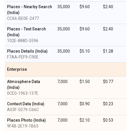
Places - Nearby Search
35,000
$9.60
$2.40
(India)
CC66-BE0E-2477
Places - Text Search
35,000
$9.60
$2.40
(India)
102E-888D-5596
Places Details (India)
35,000
$5.10
$1.28
F7AA-FEF9-C90E
Enterprise
Atmosphere Data
7,000
$1.50
$0.77
(India)
0CE0-1963-137E
Contact Data (India)
7,000
$0.90
$0.23
A03F-5079-C66C
Places Photo (India)
7,000
$2.10
$0.53
9F4B-2E19-1B63