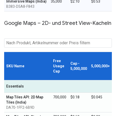
Immersive Maps (India)
35,000
$2.10
$0.53
B383-D5A8-F843
Google Maps – 2D- und Street View-Kacheln
Free
Cap -
SKU Name
Usage
5,000,000+
5,000,000
Cap
Essentials
Map Tiles API: 2D Map
700,000
$0.18
$0.045
Tiles (India)
DA70-1FF2-6B9D