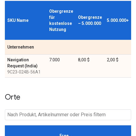
Obergrenze
für
Obergrenze
SKU Name
5.000.000+
kostenlose
– 5.000.000
Nutzung
Unternehmen
Navigation
7.000
8,00 $
2,00 $
Request (India)
9C23-024B-56A1
Orte
Free