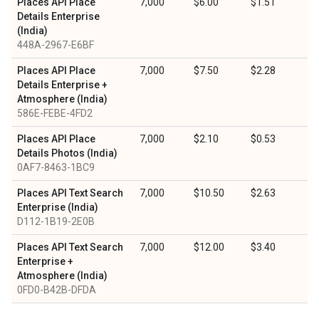
Places API Place
7,000
$6.00
$1.51
Details Enterprise
(India)
448A-2967-E6BF
Places API Place
7,000
$7.50
$2.28
Details Enterprise +
Atmosphere (India)
586E-FEBE-4FD2
Places API Place
7,000
$2.10
$0.53
Details Photos (India)
0AF7-8463-1BC9
Places API Text Search
7,000
$10.50
$2.63
Enterprise (India)
D112-1B19-2E0B
Places API Text Search
7,000
$12.00
$3.40
Enterprise +
Atmosphere (India)
0FD0-B42B-DFDA