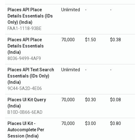
Places API Place
Unlimited
-
-
Details Essentials (IDs
Only) (India)
FAA1-1118-93BE
Places API Place
70,000
$1.50
$0.38
Details Essentials
(India)
8036-9499-4AF9
Places API Text Search
Unlimited
-
-
Essentials (IDs Only)
(India)
9C44-5A2D-4E06
Places UI Kit Query
70,000
$0.30
$0.08
(India)
B10D-0B66-6EAD
Places UI Kit -
70,000
$3.00
$0.80
Autocomplete Per
Session (India)