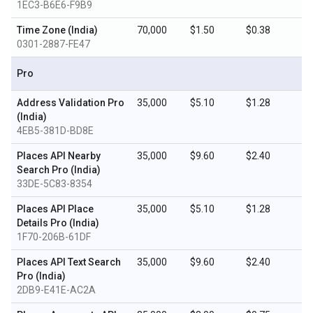
1EC3-B6E6-F9B9
Time Zone (India)
70,000
$1.50
$0.38
0301-2887-FE47
Pro
Address Validation Pro
35,000
$5.10
$1.28
(India)
4EB5-381D-BD8E
Places API Nearby
35,000
$9.60
$2.40
Search Pro (India)
33DE-5C83-8354
Places API Place
35,000
$5.10
$1.28
Details Pro (India)
1F70-206B-61DF
Places API Text Search
35,000
$9.60
$2.40
Pro (India)
2DB9-E41E-AC2A