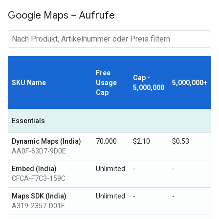
Google Maps – Aufrufe
Free
Cap -
SKU Name
Usage
5,000,000+
5,000,000
Cap
Essentials
Dynamic Maps (India)
70,000
$2.10
$0.53
AA0F-63D7-9D0E
Embed (India)
Unlimited
-
-
CFCA-F7C3-159C
Maps SDK (India)
Unlimited
-
-
A319-2357-D01E