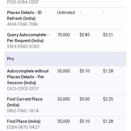
FE05-60A4-CDDF
Places Details - ID
Unlimited
-
-
Refresh (India)
4604-F56B-7086
Query Autocomplete -
70,000
$0.85
$0.21
Per Request (India)
59E9-EB83-5CA3
Pro
Autocomplete without
35,000
$5.10
$1.28
Places Details - Per
Session (India)
C625-D3CE-DF37
Find Current Place
35,000
$9.00
$2.25
(India)
0862-F46E-1A1A
Find Place (India)
35,000
$5.10
$1.28
ECB4-087C-9A27