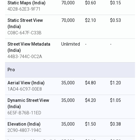
Static Maps (India)
70,000
$0.60
$0.15
4D28-62E3-9F71
Static Street View
70,000
$2.10
$0.53
(India)
C08C-647F-C33B
Street View Metadata
Unlimited
-
-
(India)
44B3-744C-0C2A
Pro
Aerial View (India)
35,000
$4.80
$1.20
1AD4-6C97-00E8
Dynamic Street View
35,000
$4.20
$1.05
(India)
6E5F-B76B-11ED
Elevation (India)
35,000
$1.50
$0.38
2C90-4807-194C