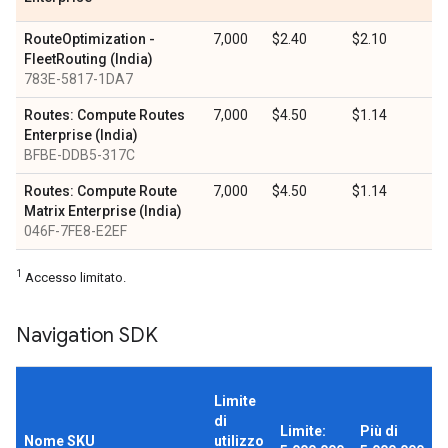
RouteOptimization -
7,000
$2.40
$2.10
FleetRouting (India)
783E-5817-1DA7
Routes: Compute Routes
7,000
$4.50
$1.14
Enterprise (India)
BFBE-DDB5-317C
Routes: Compute Route
7,000
$4.50
$1.14
Matrix Enterprise (India)
046F-7FE8-E2EF
1
Accesso limitato.
Navigation SDK
Limite
di
Limite:
Più di
Nome SKU
utilizzo