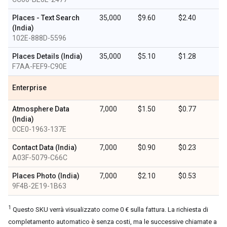
Places - Text Search
35,000
$9.60
$2.40
(India)
102E-888D-5596
Places Details (India)
35,000
$5.10
$1.28
F7AA-FEF9-C90E
Enterprise
Atmosphere Data
7,000
$1.50
$0.77
(India)
0CE0-1963-137E
Contact Data (India)
7,000
$0.90
$0.23
A03F-5079-C66C
Places Photo (India)
7,000
$2.10
$0.53
9F4B-2E19-1B63
1
Questo SKU verrà visualizzato come 0 € sulla fattura. La richiesta di
completamento automatico è senza costi, ma le successive chiamate a