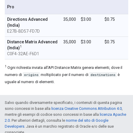
Pro
Directions Advanced
35,000
$3.00
$0.75
(India)
E27B-BD57-FD7D
Distance Matrix Advanced
35,000
$3.00
$0.75
1
(India)
C0F4-32AE-F6D1
1
Ogni richiesta inviata all'API Distance Matrix genera elementi, dove il
numero di
origins
moltiplicato per il numero di
destinations
è
uguale al numero di elementi.
Salvo quando diversamente specificato, i contenuti di questa pagina
sono concessi in base alla
licenza Creative Commons Attribution 4.0
,
mentre gli esempi di codice sono concessi in base alla
licenza Apache
2.0
. Per ulteriori dettagli, consulta le
norme del sito di Google
Developers
. Java è un marchio registrato di Oracle e/o delle sue
consociate.