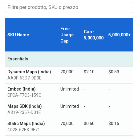
Free
Cap -
SKU Name
Usage
5,000,000+
5,000,000
Cap
Essentials
Dynamic Maps (India)
70,000
$2.10
$0.53
AA0F-63D7-9D0E
Embed (India)
Unlimited
-
-
CFCA-F7C3-159C
Maps SDK (India)
Unlimited
-
-
A319-2357-D01E
Static Maps (India)
70,000
$0.60
$0.15
4D28-62E3-9F71