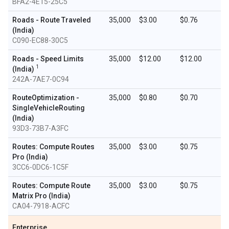
BFA2-4E15-25C5
Roads - Route Traveled
35,000
$3.00
$0.76
(India)
C090-EC88-30C5
Roads - Speed Limits
35,000
$12.00
$12.00
1
(India)
242A-7AE7-0C94
RouteOptimization -
35,000
$0.80
$0.70
SingleVehicleRouting
(India)
93D3-73B7-A3FC
Routes: Compute Routes
35,000
$3.00
$0.75
Pro (India)
3CC6-0DC6-1C5F
Routes: Compute Route
35,000
$3.00
$0.75
Matrix Pro (India)
CA04-7918-ACFC
Enterprise