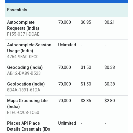
Essentials
Autocomplete
70,000
$0.85
$0.21
Requests (India)
F155-0371-DCAE
Autocomplete Session
Unlimited
-
-
Usage (India)
4764-9FA0-0FC0
Geocoding (India)
70,000
$1.50
$0.38
AB12-DA89-B523
Geolocation (India)
70,000
$1.50
$0.38
8D4A-1891-61DA
Maps Grounding Lite
70,000
$3.85
$2.80
(India)
E1E0-C208-1C60
Places API Place
Unlimited
-
-
Details Essentials (IDs