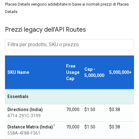
Places Details vengono addebitate in base ai normali prezzi di Places
Details.
Prezzi legacy dell'API Routes
Free
Cap -
SKU Name
Usage
5,000,000+
5,000,000
Cap
Essentials
Directions (India)
70,000
$1.50
$0.38
4714-291C-3199
1
Distance Matrix (India)
70,000
$1.50
$0.38
558A-4F88-F361