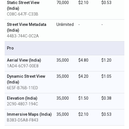
Static Street View
70,000
$2.10
$0.53
(India)
C08C-647F-C33B
Street View Metadata
Unlimited
-
-
(India)
44B3-744C-0C2A
Pro
Aerial View (India)
35,000
$4.80
$1.20
1AD4-6C97-00E8
Dynamic Street View
35,000
$4.20
$1.05
(India)
6E5F-B76B-11ED
Elevation (India)
35,000
$1.50
$0.38
2C90-4807-194C
Immersive Maps (India)
35,000
$2.10
$0.53
B383-D5A8-F843