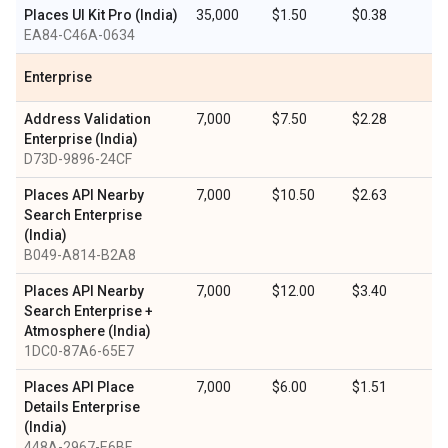
Places UI Kit Pro (India)
35,000
$1.50
$0.38
EA84-C46A-0634
Enterprise
Address Validation
7,000
$7.50
$2.28
Enterprise (India)
D73D-9896-24CF
Places API Nearby
7,000
$10.50
$2.63
Search Enterprise
(India)
B049-A814-B2A8
Places API Nearby
7,000
$12.00
$3.40
Search Enterprise +
Atmosphere (India)
1DC0-87A6-65E7
Places API Place
7,000
$6.00
$1.51
Details Enterprise
(India)
448A-2967-E6BF