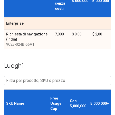
5.000.000
5.000.000
senza
costi
Enterprise
Richiesta di navigazione
7,000
$ 8,00
$ 2,00
(India)
9C23-024B-56A1
Luoghi
Free
Cap -
SKU Name
Usage
5,000,000+
5,000,000
Cap