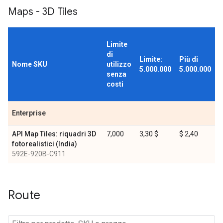
Maps - 3D Tiles
Limite
di
Limite:
Più di
Nome SKU
utilizzo
5.000.000
5.000.000
senza
costi
Enterprise
API Map Tiles: riquadri 3D
7,000
3,30 $
$ 2,40
fotorealistici (India)
592E-920B-C911
Route