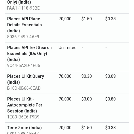
Only) (India)
FAA1-1118-93BE
Places API Place
70,000
$1.50
$0.38
Details Essentials
(India)
8036-9499-4AF9
Places API Text Search
Unlimited
-
-
Essentials (IDs Only)
(India)
9C44-5A2D-4E06
Places UI Kit Query
70,000
$0.30
$0.08
(India)
B10D-0B66-6EAD
Places UI Kit -
70,000
$3.00
$0.80
Autocomplete Per
Session (India)
1EC3-B6E6-F9B9
Time Zone (India)
70,000
$1.50
$0.38
0301-2887-FE47