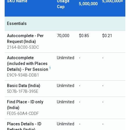
SKU Name
Usage
5,000,000+
5,000,000
Cap
Essentials
Autocomplete - Per
70,000
$0.85
$0.21
Request (India)
2164-BC00-53DC
Autocomplete
Unlimited
-
-
(included with Places
1
Details) - Per Session
E9C9-934B-DDB1
Basic Data (India)
Unlimited
-
-
5D7B-1F7B-395E
Find Place - ID only
Unlimited
-
-
(India)
FE05-60A4-CDDF
Places Details - ID
Unlimited
-
-
Refresh (India)