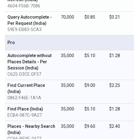
4604-F56B-7086
Query Autocomplete -
70,000
$0.85
$0.21
Per Request (India)
59E9-EB83-5CA3
Pro
Autocomplete without
35,000
$5.10
$1.28
Places Details - Per
Session (India)
C625-D3CE-DF37
Find Current Place
35,000
$9.00
$2.25
(India)
0862-F46E-1A1A
Find Place (India)
35,000
$5.10
$1.28
ECB4-087C-9A27
Places - Nearby Search
35,000
$9.60
$2.40
(India)
CC66-BE0E-2477