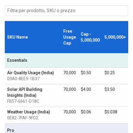
Free
Cap -
SKU Name
Usage
5,000,000+
5,000,000
Cap
Essentials
Air Quality Usage (India)
70,000
$0.50
$0.25
03A0-8EE9-1B37
Solar API Building
70,000
$4.00
$3.50
Insights (India)
FB57-6661-D18C
Weather Usage (India)
70,000
$0.06
$0.038
0E82-7FAF-9FD2
Pro