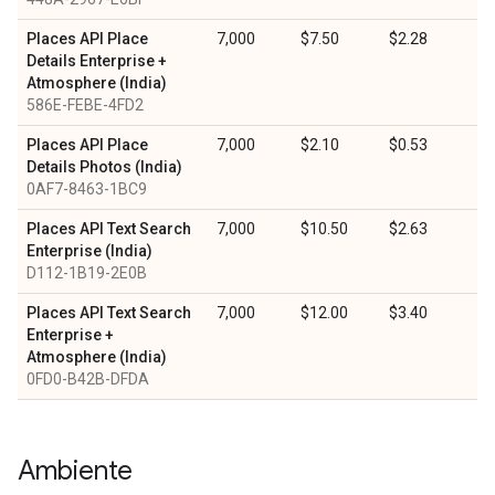
Places API Place
7,000
$7.50
$2.28
Details Enterprise +
Atmosphere (India)
586E-FEBE-4FD2
Places API Place
7,000
$2.10
$0.53
Details Photos (India)
0AF7-8463-1BC9
Places API Text Search
7,000
$10.50
$2.63
Enterprise (India)
D112-1B19-2E0B
Places API Text Search
7,000
$12.00
$3.40
Enterprise +
Atmosphere (India)
0FD0-B42B-DFDA
Ambiente