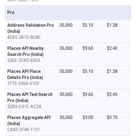
Pro
Address Validation Pro
35,000
$5.10
$1.28
(India)
4EB5-381D-BD8E
Places API Nearby
35,000
$9.60
$2.40
Search Pro (India)
33DE-5C83-8354
Places API Place
35,000
$5.10
$1.28
Details Pro (India)
1F70-206B-61DF
Places API Text Search
35,000
$9.60
$2.40
Pro (India)
2DB9-E41E-AC2A
Places Aggregate API
35,000
$3.00
$0.75
(India)
CA83-2F48-1131