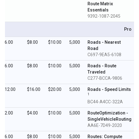
Route Matrix
Essentials
9392-1087-2045
Pro
$6.00
$8.00
$10.00
5,000
Roads - Nearest
Road
6108-C697-9EA5
$6.00
$8.00
$10.00
5,000
Roads - Route
Traveled
9806-C277-BCCA
$12.00
$16.00
$20.00
5,000
Roads - Speed Limits
1
BC44-A4CC-322A
$2.00
$4.00
$10.00
5,000
RouteOptimization -
SingleVehicleRouting
2020-AA6E-7D49
$6.00
$8.00
$10.00
5,000
Routes: Compute