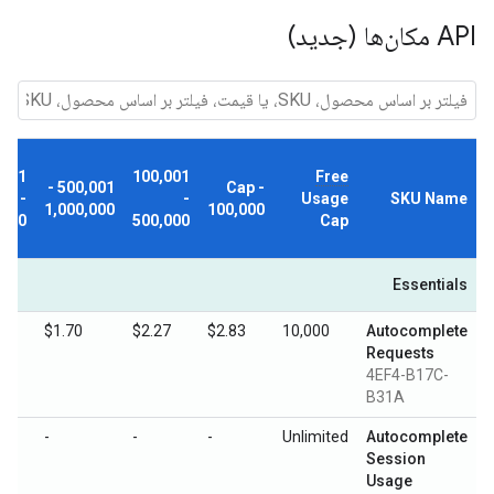
API مکان‌ها (جدید)
,001
100,001
Free
500,001 -
Cap -
-
-
Usage
SKU Name
1,000,000
100,000
,000
500,000
Cap
Essentials
$1.70
$2.27
$2.83
10,000
Autocomplete
Requests
4EF4-B17C-
B31A
-
-
-
Unlimited
Autocomplete
Session
Usage