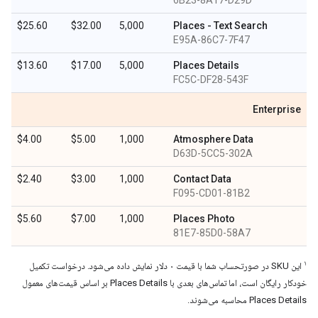
6B23-8A17-D29D
$25.60
$32.00
5,000
Places - Text Search
E95A-86C7-7F47
$13.60
$17.00
5,000
Places Details
FC5C-DF28-543F
Enterprise
$4.00
$5.00
1,000
Atmosphere Data
D63D-5CC5-302A
$2.40
$3.00
1,000
Contact Data
F095-CD01-81B2
$5.60
$7.00
1,000
Places Photo
81E7-85D0-58A7
۱
این SKU در صورتحساب شما با قیمت ۰ دلار نمایش داده می‌شود. درخواست تکمیل
خودکار رایگان است، اما تماس‌های بعدی با Places Details بر اساس قیمت‌های معمول
Places Details محاسبه می‌شوند.