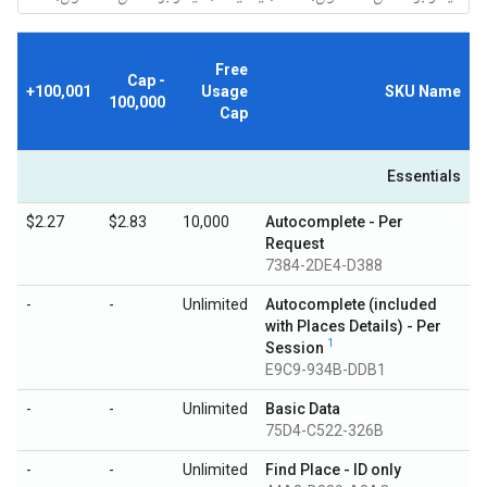
Free
Cap -
100,001+
Usage
SKU Name
100,000
Cap
Essentials
$2.27
$2.83
10,000
Autocomplete - Per
Request
7384-2DE4-D388
-
-
Unlimited
Autocomplete (included
with Places Details) - Per
1
Session
E9C9-934B-DDB1
-
-
Unlimited
Basic Data
75D4-C522-326B
-
-
Unlimited
Find Place - ID only