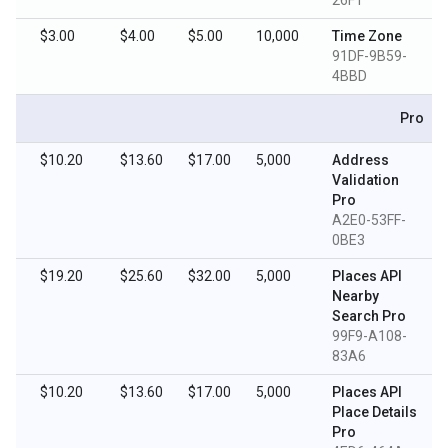
26F1
$3.00
$4.00
$5.00
10,000
Time Zone
91DF-9B59-
4BBD
Pro
$10.20
$13.60
$17.00
5,000
Address
Validation
Pro
A2E0-53FF-
0BE3
$19.20
$25.60
$32.00
5,000
Places API
Nearby
Search Pro
99F9-A108-
83A6
$10.20
$13.60
$17.00
5,000
Places API
Place Details
Pro