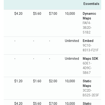
Essentials
.10
$4.20
$5.60
$7.00
10,000
Dynamic
Maps
FAF4-
3B2D-
51B2
-
-
-
Unlimited
Embed
9C10-
8313-F21F
-
-
-
Unlimited
Maps SDK
6DE1-
4D9C-
5B67
.60
$1.20
$1.60
$2.00
10,000
Static
Maps
3C2D-
B525-2E5F
.10
$4.20
$5.60
$7.00
10,000
Static