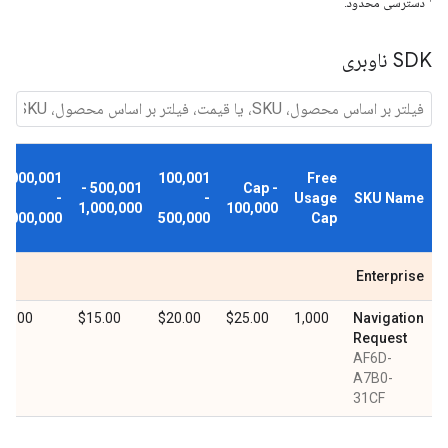
دسترسی محدود.
SDK ناوبری
1,000,001
100,001
Free
500,001 -
Cap -
-
-
Usage
SKU Name
1,000,000
100,000
5,000,000
500,000
Cap
Enterprise
$8.00
$15.00
$20.00
$25.00
1,000
Navigation
Request
AF6D-
A7B0-
31CF