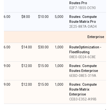
Routes Pro
02F7-1B55-DC90
$6.00
$8.00
$10.00
5,000
Routes: Compute
Route Matrix Pro
2E25-887A-DAD4
Enterprise
$6.00
$14.00
$30.00
1,000
RouteOptimization -
FleetRouting
08E0-0D24-6C8E
$9.00
$12.00
$15.00
1,000
Routes: Compute
Routes Enterprise
6EBD-08E5-319A
$9.00
$12.00
$15.00
1,000
Routes: Compute
Route Matrix
Enterprise
CEB3-E352-A99B
۱