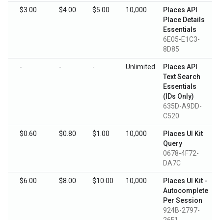
$3.00
$4.00
$5.00
10,000
Places API
Place Details
Essentials
6E05-E1C3-
8D85
-
-
-
Unlimited
Places API
Text Search
Essentials
(IDs Only)
635D-A9DD-
C520
$0.60
$0.80
$1.00
10,000
Places UI Kit
Query
0678-4F72-
DA7C
$6.00
$8.00
$10.00
10,000
Places UI Kit -
Autocomplete
Per Session
924B-2797-