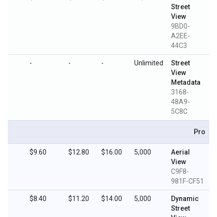
Street
View
9BD0-
A2EE-
44C3
-
-
-
Unlimited
Street
View
Metadata
3168-
48A9-
5C8C
Pro
.80
$9.60
$12.80
$16.00
5,000
Aerial
View
C9F8-
981F-CF51
.20
$8.40
$11.20
$14.00
5,000
Dynamic
Street