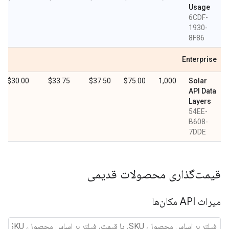
Usage
6CDF-
1930-
8F86
Enterprise
$30.00
$33.75
$37.50
$75.00
1,000
Solar
API Data
Layers
54EE-
B608-
7DDE
قیمت‌گذاری محصولات قدیمی
میراث API مکان‌ها