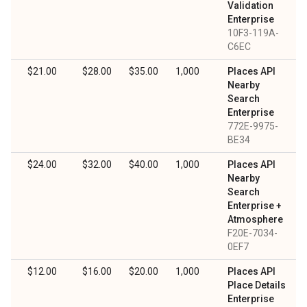
Validation
Enterprise
10F3-119A-
C6EC
0
$21.00
$28.00
$35.00
1,000
Places API
Nearby
Search
Enterprise
772E-9975-
BE34
0
$24.00
$32.00
$40.00
1,000
Places API
Nearby
Search
Enterprise +
Atmosphere
F20E-7034-
0EF7
$12.00
$16.00
$20.00
1,000
Places API
Place Details
Enterprise