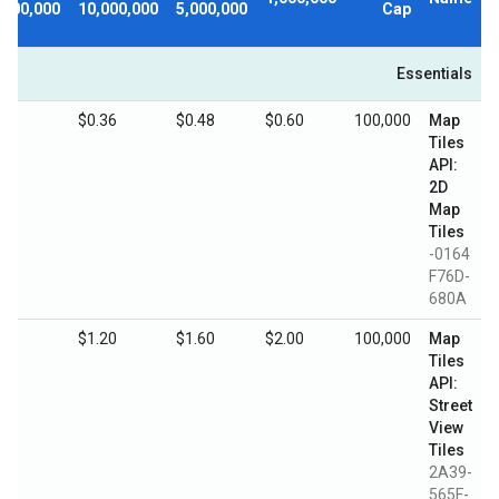
,000,000
10,000,000
5,000,000
Cap
Essentials
.18
$0.36
$0.48
$0.60
100,000
Map
Tiles
API:
2D
Map
Tiles
0164-
F76D-
680A
.60
$1.20
$1.60
$2.00
100,000
Map
Tiles
API:
Street
View
Tiles
2A39-
565F-