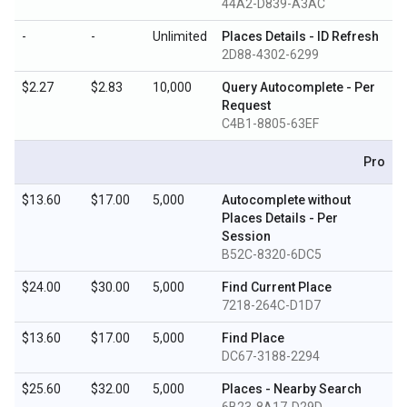
44A2-D839-A3AC
-
-
Unlimited
Places Details - ID Refresh
2D88-4302-6299
$2.27
$2.83
10,000
Query Autocomplete - Per
Request
C4B1-8805-63EF
Pro
$13.60
$17.00
5,000
Autocomplete without
Places Details - Per
Session
B52C-8320-6DC5
$24.00
$30.00
5,000
Find Current Place
7218-264C-D1D7
$13.60
$17.00
5,000
Find Place
DC67-3188-2294
$25.60
$32.00
5,000
Places - Nearby Search