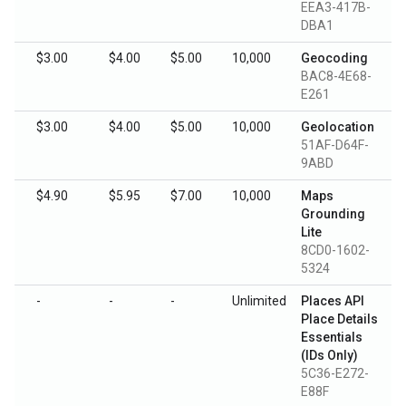
EEA3-417B-
DBA1
$3.00
$4.00
$5.00
10,000
Geocoding
BAC8-4E68-
E261
$3.00
$4.00
$5.00
10,000
Geolocation
51AF-D64F-
9ABD
$4.90
$5.95
$7.00
10,000
Maps
Grounding
Lite
8CD0-1602-
5324
-
-
-
Unlimited
Places API
Place Details
Essentials
(IDs Only)
5C36-E272-
E88F