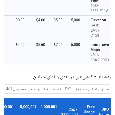
View
658E-
F885-E11A
.50
$3.00
$4.00
$5.00
5,000
Elevation
B43B-
2A59-
C153
.10
$4.20
$5.60
$7.00
5,000
Immersive
Maps
4816-
83A2-9059
نقشه‌ها - کاشی‌های دوبعدی و نمای خیابان
,000,001
5,000,001
1,000,001
Free
Cap -
SKU
-
-
-
Usage
1,000,000
Name