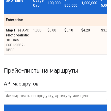
SKU Name
Usage
-
-
100,000
1,000,000
Cap
500,000
5,000
Enterprise
Map Tiles API:
1,000
$6.00
$5.10
$4.20
$3.30
Photorealistic
3D Tiles
C6E1-98B2-
DBD0
Прайс-листы на маршруты
API маршрутов