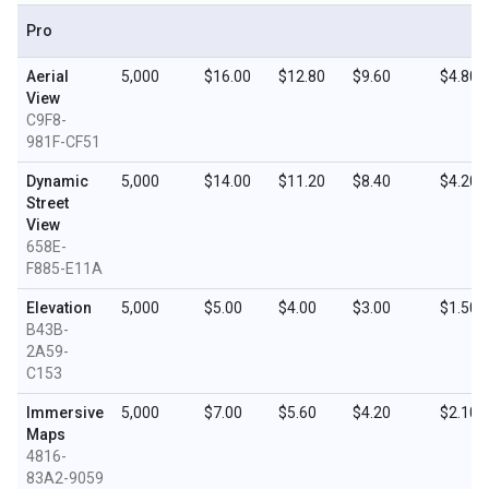
Pro
Aerial
5,000
$16.00
$12.80
$9.60
$4.80
View
C9F8-
981F-CF51
Dynamic
5,000
$14.00
$11.20
$8.40
$4.20
Street
View
658E-
F885-E11A
Elevation
5,000
$5.00
$4.00
$3.00
$1.50
B43B-
2A59-
C153
Immersive
5,000
$7.00
$5.60
$4.20
$2.10
Maps
4816-
83A2-9059