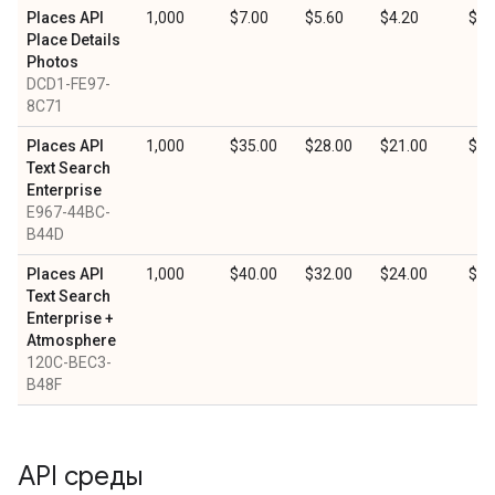
Places API
1,000
$7.00
$5.60
$4.20
$2.
Place Details
Photos
DCD1-FE97-
8C71
Places API
1,000
$35.00
$28.00
$21.00
$10
Text Search
Enterprise
E967-44BC-
B44D
Places API
1,000
$40.00
$32.00
$24.00
$12
Text Search
Enterprise +
Atmosphere
120C-BEC3-
B48F
API среды