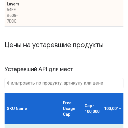
Layers
54EE-
B608-
7DDE
Цены на устаревшие продукты
Устаревший API для мест
Free
Cap -
SKU Name
Usage
100,001+
100,000
Cap