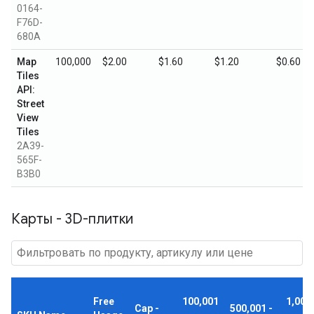
0164-
F76D-
680A
Map
100,000
$2.00
$1.60
$1.20
$0.60
Tiles
API:
Street
View
Tiles
2A39-
565F-
B3B0
Карты - 3D-плитки
Free
100,001
1,000
Cap -
500,001 -