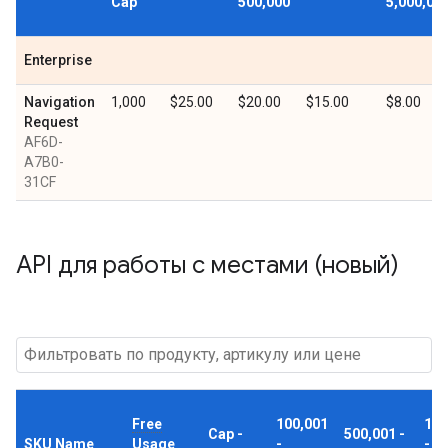
Cap
500,000
5,000,00
Enterprise
Navigation
1,000
$25.00
$20.00
$15.00
$8.00
Request
AF6D-
A7B0-
31CF
API для работы с местами (новый)
Free
100,001
1,0
Cap -
500,001 -
SKU Name
Usage
-
-