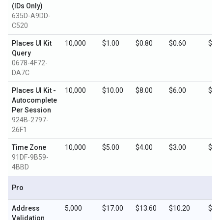
(IDs Only)
635D-A9DD-
C520
Places UI Kit
10,000
$1.00
$0.80
$0.60
$0.
Query
0678-4F72-
DA7C
Places UI Kit -
10,000
$10.00
$8.00
$6.00
$3.
Autocomplete
Per Session
924B-2797-
26F1
Time Zone
10,000
$5.00
$4.00
$3.00
$1.
91DF-9B59-
4BBD
Pro
Address
5,000
$17.00
$13.60
$10.20
$5.
Validation