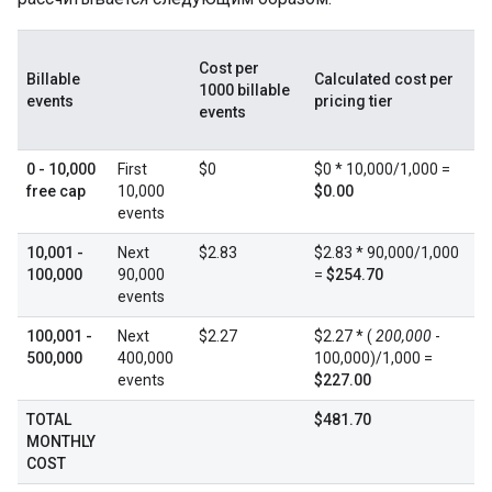
Cost per
Billable
Calculated cost per
1000 billable
events
pricing tier
events
0 - 10,000
First
$0
$0 * 10,000/1,000 =
free cap
10,000
$0.00
events
10,001 -
Next
$2.83
$2.83 * 90,000/1,000
100,000
90,000
=
$254.70
events
100,001 -
Next
$2.27
$2.27 * (
200,000
-
500,000
400,000
100,000)/1,000 =
events
$227.00
TOTAL
$481.70
MONTHLY
COST