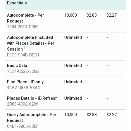
Essentials
Autocomplete - Per
10,000
$2.83
$2.27
Request
7384-2DE4-D388
Autocomplete (included
Unlimited
-
-
with Places Details) - Per
1
Session
E9C9-934B-DDB1
Basic Data
Unlimited
-
-
75D4-C522-326B
Find Place - ID only
Unlimited
-
-
44A2-D839-A3AC
Places Details - ID Refresh
Unlimited
-
-
2D88-4302-6299
Query Autocomplete - Per
10,000
$2.83
$2.27
Request
C4B1-8805-63EF