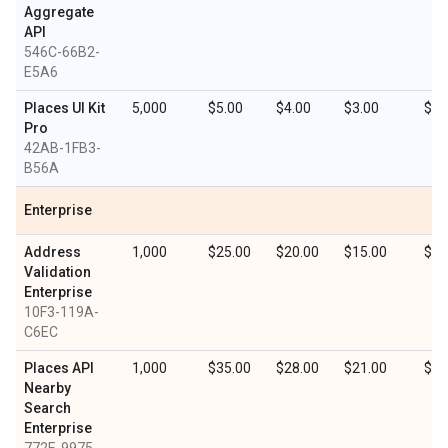
Aggregate
API
546C-66B2-
E5A6
Places UI Kit
5,000
$5.00
$4.00
$3.00
$1.
Pro
42AB-1FB3-
B56A
Enterprise
Address
1,000
$25.00
$20.00
$15.00
$7.
Validation
Enterprise
10F3-119A-
C6EC
Places API
1,000
$35.00
$28.00
$21.00
$10
Nearby
Search
Enterprise