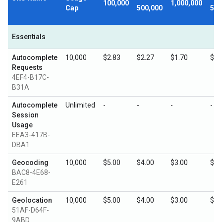
100,000
1,000,000
Cap
500,000
5,0
Essentials
Autocomplete
10,000
$2.83
$2.27
$1.70
$0.
Requests
4EF4-B17C-
B31A
Autocomplete
Unlimited
-
-
-
-
Session
Usage
EEA3-417B-
DBA1
Geocoding
10,000
$5.00
$4.00
$3.00
$1.
BAC8-4E68-
E261
Geolocation
10,000
$5.00
$4.00
$3.00
$1.
51AF-D64F-
9ABD