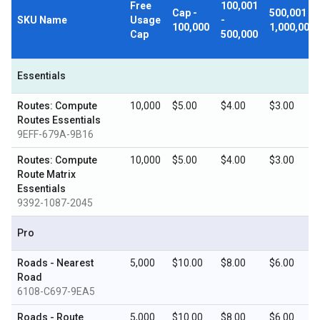
Free
100,001
Cap -
500,001 -
SKU Name
Usage
-
100,000
1,000,000
Cap
500,000
Essentials
Routes: Compute
10,000
$5.00
$4.00
$3.00
Routes Essentials
9EFF-679A-9B16
Routes: Compute
10,000
$5.00
$4.00
$3.00
Route Matrix
Essentials
9392-1087-2045
Pro
Roads - Nearest
5,000
$10.00
$8.00
$6.00
Road
6108-C697-9EA5
Roads - Route
5,000
$10.00
$8.00
$6.00