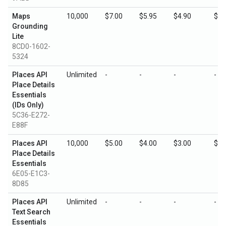
Maps
10,000
$7.00
$5.95
$4.90
$3.
Grounding
Lite
8CD0-1602-
5324
Places API
Unlimited
-
-
-
-
Place Details
Essentials
(IDs Only)
5C36-E272-
E88F
Places API
10,000
$5.00
$4.00
$3.00
$1.
Place Details
Essentials
6E05-E1C3-
8D85
Places API
Unlimited
-
-
-
-
Text Search
Essentials