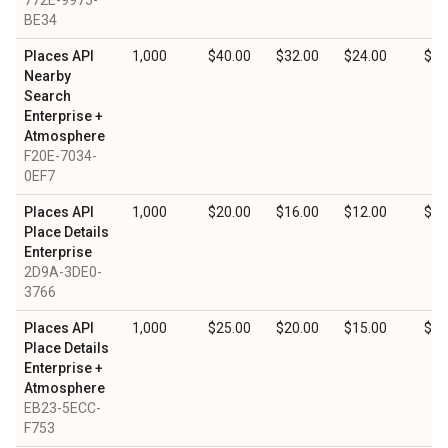
772E-9975-
BE34
Places API
1,000
$40.00
$32.00
$24.00
$12
Nearby
Search
Enterprise +
Atmosphere
F20E-7034-
0EF7
Places API
1,000
$20.00
$16.00
$12.00
$6.
Place Details
Enterprise
2D9A-3DE0-
3766
Places API
1,000
$25.00
$20.00
$15.00
$7.
Place Details
Enterprise +
Atmosphere
EB23-5ECC-
F753