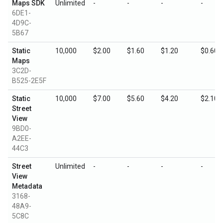
Maps SDK
Unlimited
-
-
-
-
6DE1-
4D9C-
5B67
Static
10,000
$2.00
$1.60
$1.20
$0.60
Maps
3C2D-
B525-2E5F
Static
10,000
$7.00
$5.60
$4.20
$2.10
Street
View
9BD0-
A2EE-
44C3
Street
Unlimited
-
-
-
-
View
Metadata
3168-
48A9-
5C8C