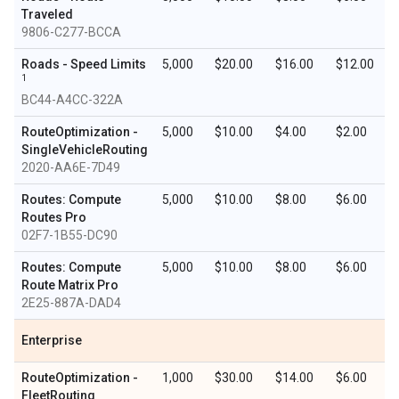
Traveled
9806-C277-BCCA
Roads - Speed Limits
5,000
$20.00
$16.00
$12.00
1
BC44-A4CC-322A
RouteOptimization -
5,000
$10.00
$4.00
$2.00
SingleVehicleRouting
2020-AA6E-7D49
Routes: Compute
5,000
$10.00
$8.00
$6.00
Routes Pro
02F7-1B55-DC90
Routes: Compute
5,000
$10.00
$8.00
$6.00
Route Matrix Pro
2E25-887A-DAD4
Enterprise
RouteOptimization -
1,000
$30.00
$14.00
$6.00
FleetRouting