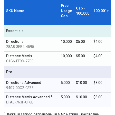
Free
Cap -
SKU Name
Usage
100,001+
100,000
Cap
Essentials
Directions
10,000
$5.00
$4.00
28A8-3EB4-4595
1
Distance Matrix
10,000
$5.00
$4.00
C1B6-FF9D-7700
Pro
Directions Advanced
5,000
$10.00
$8.00
9407-00C2-CF85
1
Distance Matrix Advanced
5,000
$10.00
$8.00
DFAE-763F-CF6E
1.
Каждый запрос, отправленный в API матрицы расстояний,