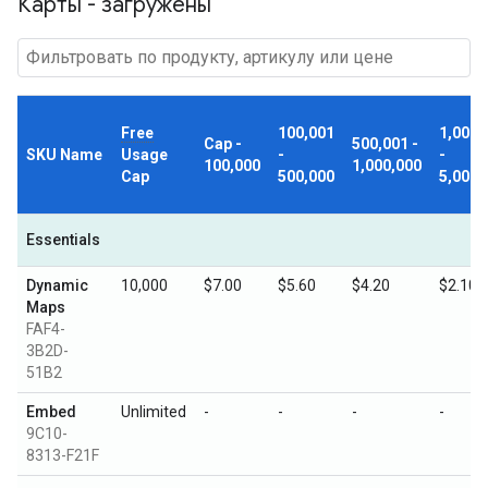
Карты - загружены
Free
100,001
1,000,
Cap -
500,001 -
SKU Name
Usage
-
-
100,000
1,000,000
Cap
500,000
5,000,
Essentials
Dynamic
10,000
$7.00
$5.60
$4.20
$2.10
Maps
FAF4-
3B2D-
51B2
Embed
Unlimited
-
-
-
-
9C10-
8313-F21F