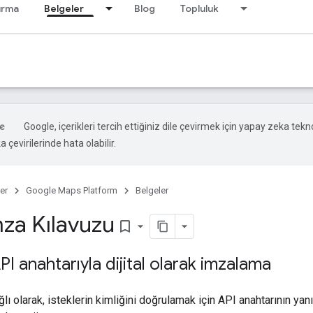
ırma
Belgeler
Blog
Topluluk
Google, içerikleri tercih ettiğiniz dile çevirmek için yapay zeka tekno
 çevirilerinde hata olabilir.
er
Google Maps Platform
Belgeler
İmza Kılavuzu
bookmark_border
API anahtarıyla dijital olarak imzalama
lı olarak, isteklerin kimliğini doğrulamak için API anahtarının yanı 