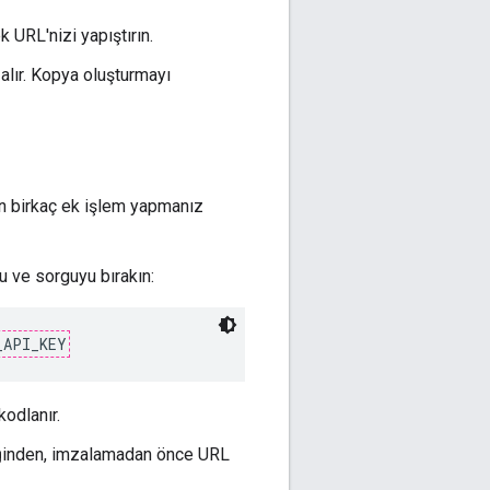
URL'nizi yapıştırın.
 alır. Kopya oluşturmayı
ken birkaç ek işlem yapmanız
u ve sorguyu bırakın:
_API_KEY
kodlanır.
diğinden, imzalamadan önce URL