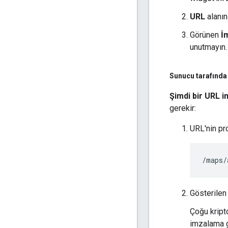
URL
alanın
Görünen
İ
unutmayın.
Sunucu tarafında 
Şimdi bir URL i
gerekir:
URL'nin pr
/maps/
Gösterilen 
Çoğu kript
imzalama g