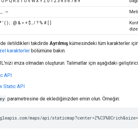
 O P Q R S T U V W X Y Z 0 1 2 3 4 5 6 7 8 9
bağl
 _ . ~
Meti
 * ' ( ) ; : @ & = + $ , / ? % # [ ]
Kont
dize
de iletildikleri takdirde
Ayrılmış
kümesindeki tüm karakterler için
el karakterler
bölümüne bakın.
'nizi imza olmadan oluşturun. Talimatlar için aşağıdaki geliştiric
ic API
w Static API
ey
parametresine de eklediğinizden emin olun. Örneğin:
gleapis.com/maps/api/staticmap?center=Z%C3%BCrich&size=