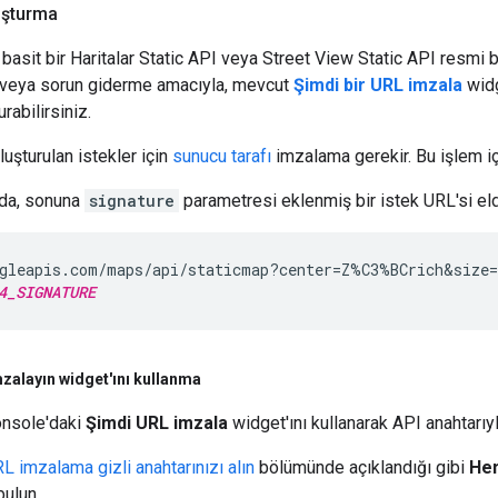
luşturma
asit bir Haritalar Static API veya Street View Static API resmi b
ı veya sorun giderme amacıyla, mevcut
Şimdi bir URL imzala
widg
urabilirsiniz.
uşturulan istekler için
sunucu tarafı
imzalama gerekir. Bu işlem iç
 da, sonuna
signature
parametresi eklenmiş bir istek URL'si eld
gleapis.com/maps/api/staticmap?center=Z%C3%BCrich&size=
4_SIGNATURE
zalayın widget'ını kullanma
onsole'daki
Şimdi URL imzala
widget'ını kullanarak API anahtarıyl
L imzalama gizli anahtarınızı alın
bölümünde açıklandığı gibi
Hem
bulun.