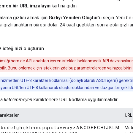
emen bir URL imzalayın
kartına gidin.
alama gizlisi almak için
Gizliyi Yeniden Oluştur
'u seçin. Yeni bir
 gizli anahtarın süresi dolar. 24 saat geçtikten sonra eski gizli an
 isteğinizi oluşturun
mliği hem de API anahtarı içeren istekler, beklenmedik API davranışla
ilir. Bunu önlemek için isteklerinizde bu parametrelerden yalnızca birini
zmetleri UTF-8 karakter kodlaması (dolaylı olarak ASCII içerir) gerektiri
şıyorsa URL'leri UTF-8 kullanarak oluşturduklarından ve düzgün bir şekil
da
listelenmeyen
karakterlere URL kodlama uygulanmalıdır:
arakterler
URL 
 b c d e f g h i j k l m n o p q r s t u v w x y z A B C D E F G H I J K L M
Meti