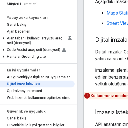
Aşağıdaki makale
Müşteri Hizmetleri
Maps Stati
Yapay zeka kaynakları
Street View
Genel bakış
Ajan becerileri
Ajan tabanlı kullanıcı arayüzü araç
Dijital imzalar
seti (deneysel)
Code Assist araç seti (deneysel)
Dijital imzalar,
Haritalar Grounding Lite
yalnızca sizinle
İmzalama işlemi, 
En iyi uygulamalar
edilen benzersiz
API güvenliğiyle ilgili en iyi uygulamalar
yetkili olduğunu
Dijital imza kılavuzu
Optimizasyon rehberi
Kullanımınız ne olu
Web hizmeti kullanımını optimize etme
İmzasız istek
Güvenlik ve uygunluk
Genel bakış
API anahtarınızın
Güvenlikle ilgili yol gösterici bilgiler