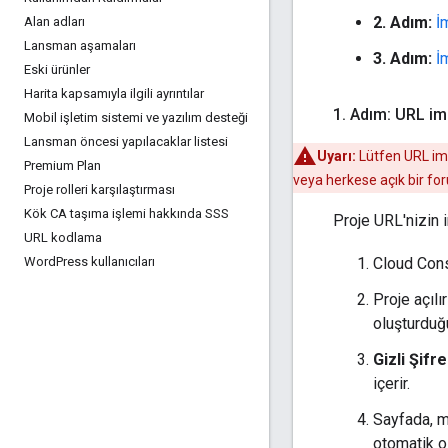
2. Adım:
İ
Alan adları
Lansman aşamaları
3. Adım:
İ
Eski ürünler
Harita kapsamıyla ilgili ayrıntılar
1
.
Adım: URL imz
Mobil işletim sistemi ve yazılım desteği
Lansman öncesi yapılacaklar listesi
Uyarı:
Lütfen URL imz
Premium Plan
veya herkese açık bir for
Proje rolleri karşılaştırması
Kök CA taşıma işlemi hakkında SSS
Proje URL'nizin 
URL kodlama
Cloud Con
Word
Press kullanıcıları
Proje açıl
oluşturduğ
Gizli Şifr
içerir.
Sayfada, m
otomatik o