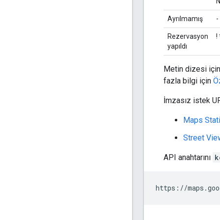
N
Ayrılmamış
-
Rezervasyon
!
yapıldı
Metin dizesi için
fazla bilgi için
Öz
İmzasız istek URL
Maps Stat
Street Vie
API anahtarını
k
https://maps.goo