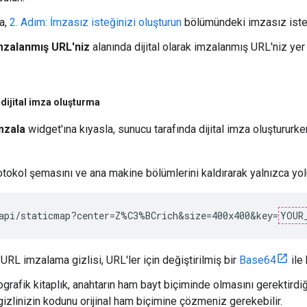
a,
2. Adım: İmzasız isteğinizi oluşturun
bölümündeki imzasız istek 
mzalanmış URL'niz
alanında dijital olarak imzalanmış URL'niz yer
dijital imza oluşturma
mzala
widget'ına kıyasla, sunucu tarafında dijital imza oluşturur
otokol şemasını ve ana makine bölümlerini kaldırarak yalnızca yol
api/staticmap?center=Z%C3%BCrich&size=400x400&key=
YOUR
URL imzalama gizlisi, URL'ler için değiştirilmiş bir
Base64
ile 
ografik kitaplık, anahtarın ham bayt biçiminde olmasını gerektir
izlinizin kodunu orijinal ham biçimine çözmeniz gerekebilir.