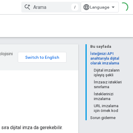
/
Bu sayfada
lojisini
İsteğinizi API
anahtarıyla dijital
olarak imzalama
Dijital imzaların
işleyiş şekli
İmzasız istekleri
sınırlama
İsteklerinizi
imzalama
URL imzalama
için örnek kod
Sorun giderme
sıra dijital imza da gerekebilir.