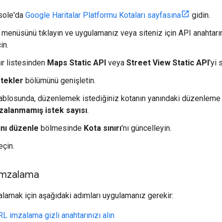
sole'da
Google Haritalar Platformu Kotaları sayfasına
gidin.
r menüsünü tıklayın ve uygulamanız veya siteniz için API anahtarın
in.
lır listesinden
Maps Static API
veya
Street View Static API
'yi 
stekler
bölümünü genişletin.
ablosunda, düzenlemek istediğiniz kotanın yanındaki düzenleme d
zalanmamış istek sayısı
.
ını düzenle
bölmesinde
Kota sınırı
'nı güncelleyin.
seçin.
 imzalama
zalamak için aşağıdaki adımları uygulamanız gerekir:
L imzalama gizli anahtarınızı alın