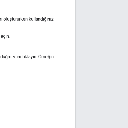
ı oluştururken kullandığınız
seçin.
üğmesini tıklayın. Örneğin,