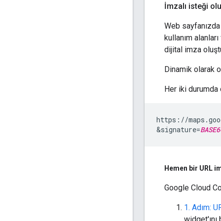
İmzalı isteği o
Web sayfanızda b
kullanım alanlar
dijital imza oluşt
Dinamik olarak ol
Her iki durumda
https://maps.goo
&signature=
BASE6
Hemen bir URL im
Google Cloud C
1. Adım: UR
widget'ını 