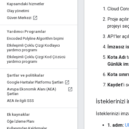
Kapsamdaki hizmetler
Cloud Con
Olay yönetimi
Güven Merkezi
Proje açılı
projeyi seç
Yardımcı Programlar
API'ler açı
Encoded Polyline Algorithm biçimi
Etkileşimli Çoklu Çizgi Kodlayıcı
İmzasız i
yardımcı programı
Kota Adı
t
Etkileşimli Çoklu Çizgi Kod Çözücü
yardımcı programı
Günlük im
Kota sınır
Şartlar ve politikalar
Google Haritalar Platformu Şartları
Kaydet
'i 
Avrupa Ekonomik Alanı (AEA)
Şartları
İsteklerinizi
AEA ile ilgili SSS
İsteklerinizi im
Ek kaynaklar
Öğe İzleme Planı
1. adım:
UR
Kullanımdan Kaldırmalar