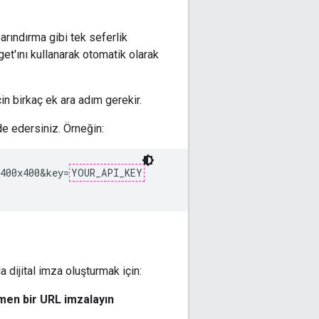
arındırma gibi tek seferlik
et'ını kullanarak otomatik olarak
in birkaç ek ara adım gerekir.
e edersiniz. Örneğin:
400x400&key=
YOUR_API_KEY
a dijital imza oluşturmak için:
en bir URL imzalayın