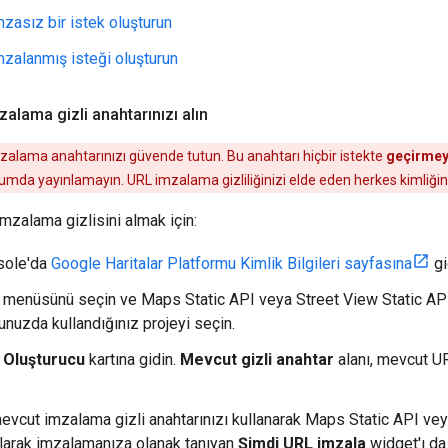
mzasız bir istek oluşturun
mzalanmış isteği oluşturun
alama gizli anahtarınızı alın
alama anahtarınızı güvende tutun. Bu anahtarı hiçbir istekte
geçirmey
umda yayınlamayın. URL imzalama gizliliğinizi elde eden herkes kimliğinizi
imzalama gizlisini almak için:
sole'da
Google Haritalar Platformu Kimlik Bilgileri sayfasına
gi
ır menüsünü seçin ve Maps Static API veya Street View Static API 
unuzda kullandığınız projeyi seçin.
e Oluşturucu
kartına gidin.
Mevcut gizli anahtar
alanı, mevcut UR
evcut imzalama gizli anahtarınızı kullanarak Maps Static API vey
larak imzalamanıza olanak tanıyan
Şimdi URL imzala
widget'ı da 