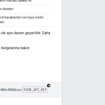
8080
antı noktası (
) vb.
n dizeleri
rol karakterleri ve/veya metin
leri
 de aynı durum geçerlidir. Daha
i belgelerine bakın:
400x400&key=
YOUR_API_KEY