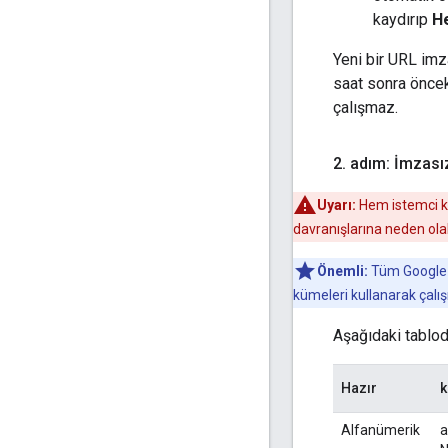
kaydırıp
H
Yeni bir URL imz
saat sonra önceki
çalışmaz.
2
.
adım: İmzasız
Uyarı:
Hem istemci ki
davranışlarına neden olab
Önemli:
Tüm Google hi
kümeleri kullanarak çalı
Aşağıdaki tablo
Hazır
k
Alfanümerik
a