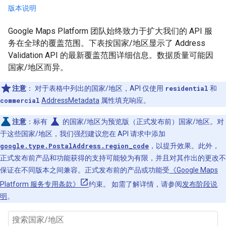
版本说明
Google Maps Platform 团队始终致力于扩大我们的 API 服
务在全球的覆盖范围。下表按国家/地区显示了 Address
Validation API 的最新覆盖范围详细信息。数据质量可能因
国家/地区而异。
注意
：
对于表格中列出的国家/地区，API 仅使用
residential
和
commercial
AddressMetadata
属性填充响应。
science
注意
：标有
的国家/地区为预览版（正式发布前）国家/地区。对
于这些国家/地区，我们强烈建议您在 API 请求中添加
google.type.PostalAddress.region_code
，以提升效果。此外，
正式发布前产品和功能获得的支持可能较为有限，并且对其作出的更改不
保证在不同版本之间兼容。正式发布前的产品或功能受
《Google Maps
Platform 服务专用条款》
约束。 如需了解详情，请参阅
发布阶段说
明
。