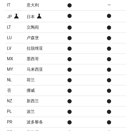
IT
意大利
⬤
—
science
science
⬤
⬤
JP
日本
LT
立陶宛
⬤
⬤
LU
卢森堡
⬤
⬤
LV
拉脱维亚
⬤
⬤
MX
墨西哥
⬤
⬤
MY
马来西亚
⬤
⬤
NL
荷兰
⬤
⬤
否
挪威
⬤
⬤
NZ
新西兰
⬤
⬤
PL
波兰
⬤
⬤
PR
波多黎各
⬤
⬤