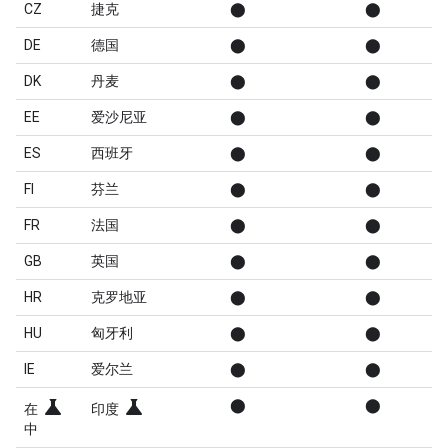
CZ
捷克
⬤
⬤
DE
德国
⬤
⬤
DK
丹麦
⬤
⬤
EE
爱沙尼亚
⬤
⬤
ES
西班牙
⬤
⬤
FI
芬兰
⬤
⬤
FR
法国
⬤
⬤
GB
英国
⬤
⬤
HR
克罗地亚
⬤
⬤
HU
匈牙利
⬤
⬤
IE
爱尔兰
⬤
⬤
science
science
⬤
⬤
在
印度
中