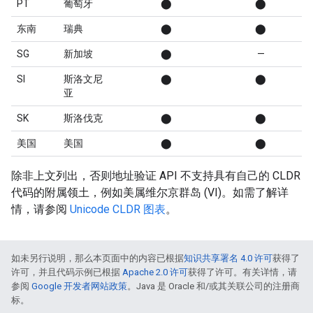
PT
葡萄牙
⬤
⬤
东南
瑞典
⬤
⬤
SG
新加坡
⬤
—
SI
斯洛文尼
⬤
⬤
亚
SK
斯洛伐克
⬤
⬤
美国
美国
⬤
⬤
除非上文列出，否则地址验证 API 不支持具有自己的 CLDR
代码的附属领土，例如美属维尔京群岛 (VI)。如需了解详
情，请参阅
Unicode CLDR 图表
。
如未另行说明，那么本页面中的内容已根据
知识共享署名 4.0 许可
获得了
许可，并且代码示例已根据
Apache 2.0 许可
获得了许可。有关详情，请
参阅
Google 开发者网站政策
。Java 是 Oracle 和/或其关联公司的注册商
标。