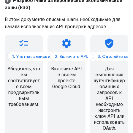
Разработчики из Европейской экономической
зоны (ЕЭЗ)
В этом документе описаны шаги, необходимые для
начала использования API проверки адресов.
checklist
settings
verified_user
1. Учетная запись и выставление счетов
2. Включите API.
3. Сделайте сво
Убедитесь, что
Включите API
Для
вы
в своем
выполнения
соответствует
проекте
аутентифицир
е всем
Google Cloud.
ованных
предваритель
запросов к
ным
API
требованиям.
необходимо
настроить
ключ API или
использовать
OAuth.