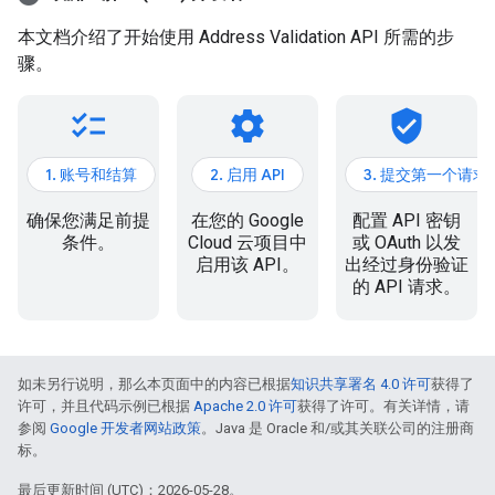
本文档介绍了开始使用 Address Validation API 所需的步
骤。
checklist
settings
verified_user
1. 账号和结算
2. 启用 API
3. 提交第一个请求
确保您满足前提
在您的 Google
配置 API 密钥
条件。
Cloud 云项目中
或 OAuth 以发
启用该 API。
出经过身份验证
的 API 请求。
如未另行说明，那么本页面中的内容已根据
知识共享署名 4.0 许可
获得了
许可，并且代码示例已根据
Apache 2.0 许可
获得了许可。有关详情，请
参阅
Google 开发者网站政策
。Java 是 Oracle 和/或其关联公司的注册商
标。
最后更新时间 (UTC)：2026-05-28。