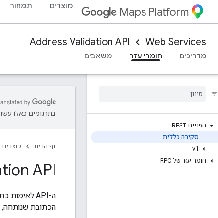
מוצרים
תמחור
Maps Platform
Address Validation API
Web Services
מדריכים
חומרי עזר
משאבים
בתרגומים כאלו עשויו
הפניית REST
סקירה כללית
דף הבית
מוצרים
v1
חומר עזר של RPC
tion API
ה-API לאימו
הכתובת שנותחה, ק