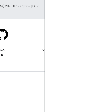
עדכון אחרון: 2025-07-27 (שעון UTC).
Stack Overflow
שולחים שאלה עם התג google-
maps.
הדו
מידע נוסף
שאלות נפוצות
Capabilities Explorer
שיטות מומלצות לאבטחה ב-API