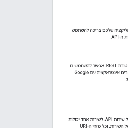
ם האפליקציה שלכם צריכה להשתמש
API.
הוא מפרט קריא למחשבים לתיאור ולשימוש של ממשקי API בארכיטקטורת REST. אפשר להשתמש בו
כדי ליצור ספריות לקוח, יישומי פלאגין של סביבת פיתוח משולבת (IDE) וכלים אחרים שיוצרים אינטראקציה עם Google
היא כתובת URL בסיסית שמציינת את כתובת הרשת של שירות API. לשירות אחד יכולות
להיות כמה נקודות קצה (endpoint) של שירות. השירות הזה כולל את נקודת הקצה הבאה של השירות, וכל מזהי ה-URI