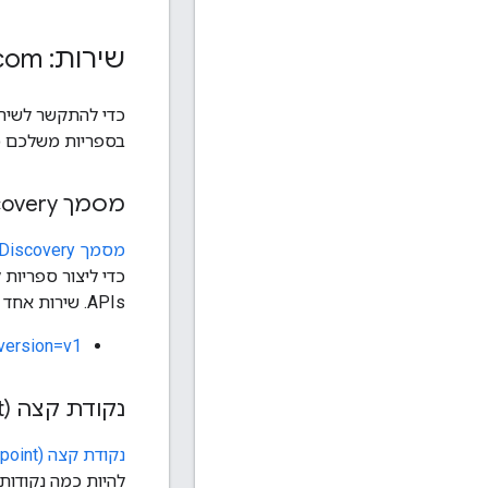
שירות: addressauthentication
com
כדי להתקשר לשיר
בספריות משלכם כד
מסמך Discovery
מסמך Discovery
APIs. שירות אחד עשוי לספק כמה מסמכי גילוי. השירות הזה מספק את מסמך הגילוי הבא:
?version=v1
נקודת קצה (endpoint) של שירות
נקודת קצה (endpoint) של שירות