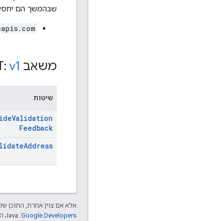
שבהמשך הם יחסיים
eapis.com
משאב REST:
v1
שיטות
ide
Validation
Feedback
lidate
Address
אלא אם צוין אחרת, התוכן של 
Google Developers‏
.‏ Java הוא סימן מסחרי רשום של חברת Oracle ו/או של השותפים העצמאיים שלה.