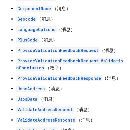
ComponentName
（消息）
Geocode
（消息）
LanguageOptions
（消息）
PlusCode
（消息）
ProvideValidationFeedbackRequest
（消息）
ProvideValidationFeedbackRequest.Validatio
nConclusion
（枚举）
ProvideValidationFeedbackResponse
（消息）
UspsAddress
（消息）
UspsData
（消息）
ValidateAddressRequest
（消息）
ValidateAddressResponse
（消息）