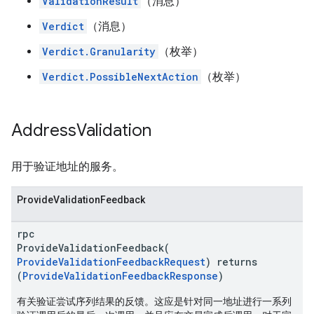
ValidationResult
（消息）
Verdict
（消息）
Verdict.Granularity
（枚举）
Verdict.PossibleNextAction
（枚举）
Address
Validation
用于验证地址的服务。
ProvideValidationFeedback
rpc
ProvideValidationFeedback(
ProvideValidationFeedbackRequest
) returns
(
ProvideValidationFeedbackResponse
)
有关验证尝试序列结果的反馈。这应是针对同一地址进行一系列