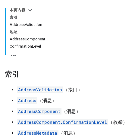
本页内容
索引
AddressValidation
地址
AddressComponent
ConfirmationLevel
索引
AddressValidation
（接口）
Address
（消息）
AddressComponent
（消息）
AddressComponent.ConfirmationLevel
（枚举）
AddressMetadata
（消息）