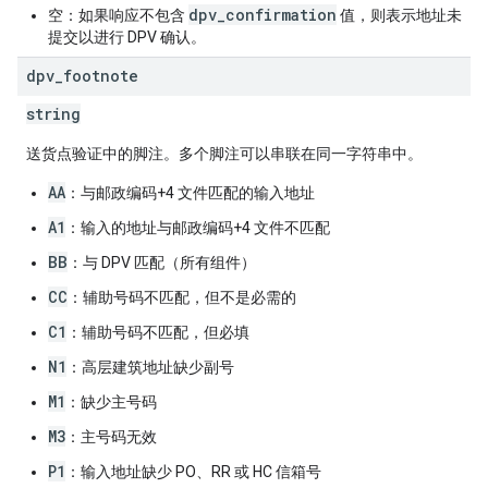
dpv_confirmation
空：如果响应不包含
值，则表示地址未
提交以进行 DPV 确认。
dpv
_
footnote
string
送货点验证中的脚注。多个脚注可以串联在同一字符串中。
AA
：与邮政编码+4 文件匹配的输入地址
A1
：输入的地址与邮政编码+4 文件不匹配
BB
：与 DPV 匹配（所有组件）
CC
：辅助号码不匹配，但不是必需的
C1
：辅助号码不匹配，但必填
N1
：高层建筑地址缺少副号
M1
：缺少主号码
M3
：主号码无效
P1
：输入地址缺少 PO、RR 或 HC 信箱号