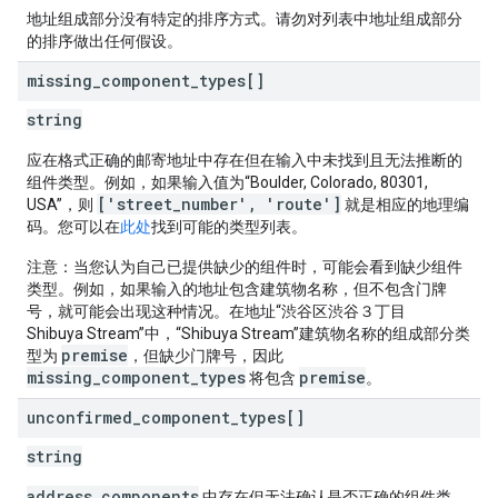
地址组成部分没有特定的排序方式。请勿对列表中地址组成部分
的排序做出任何假设。
missing
_
component
_
types[]
string
应在格式正确的邮寄地址中存在但在输入中未找到且无法推断的
组件类型。例如，如果输入值为“Boulder, Colorado, 80301,
['street_number', 'route']
USA”，则
就是相应的地理编
码。您可以在
此处
找到可能的类型列表。
注意：当您认为自己已提供缺少的组件时，可能会看到缺少组件
类型。
例如，如果输入的地址包含建筑物名称，但不包含门牌
号，就可能会出现这种情况。在地址“渋谷区渋谷３丁目
Shibuya Stream”中，“Shibuya Stream”建筑物名称的组成部分类
premise
型为
，但缺少门牌号，因此
missing_component_types
premise
将包含
。
unconfirmed
_
component
_
types[]
string
address_components
中存在但无法确认是否正确的组件类