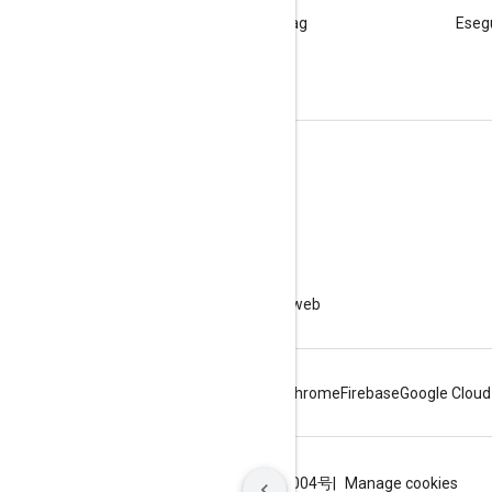
Poni una domanda sotto il tag
Esegu
google-maps.
Ulteriori informazioni
Domande frequenti
Esploratore delle funzionalità
Best practice per la sicurezza delle API
Ottimizzazione dell'utilizzo dei servizi web
Android
Chrome
Firebase
Google Cloud
Termini
Privacy
ICP证合字B2-20070004号
Manage cookies