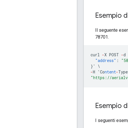
Esempio di
Il seguente esem
78701.
curl
-
X
POST
-
d
"address"
:
"5
}
'
\
-
H
'Co
ntent
-
Type
"https://aerialv
Esempio di
I seguenti esemp