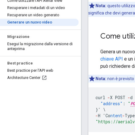
Come utilizzare l'API Aerial View
Nota:
questo utilizzo
Recuperare i metadati di un video
significa che devi gener
Recuperare un video generato
Generare un nuovo video
Come utili
Migrazione
Esegui la migrazione dalla versione di
anteprima
Genera un nuovo
chiave API
e un 
Best practice
può richiedere d
Best practice per l'API web
Architecture Center
Nota:
non è previsto 
curl
-
X
POST
-
d
"address"
:
"
P
}
'
\
-
H
'Co
ntent
-
Type
"https://aerialv