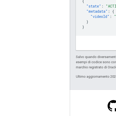
{
"state"
:
"ACT
"metadata"
:
{
"videoId"
:
}
}
Salvo quando diversamente 
esempi di codice sono con
marchio registrato di Oracl
Ultimo aggiornamento 202
Stack Overflow