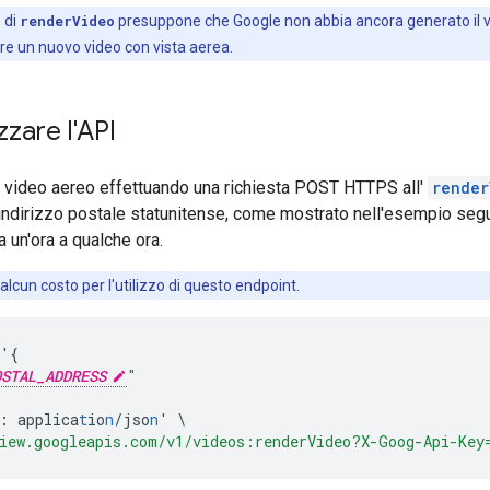
 di
renderVideo
presuppone che Google non abbia ancora generato il vid
are un nuovo video con vista aerea.
zzare l'API
 video aereo effettuando una richiesta POST HTTPS all'
render
indirizzo postale statunitense, come mostrato nell'esempio segu
a un'ora a qualche ora.
alcun costo per l'utilizzo di questo endpoint.
'
{
OSTAL_ADDRESS
"
:
applica
t
io
n
/jso
n
'
\
iew.googleapis.com/v1/videos:renderVideo?X-Goog-Api-Key