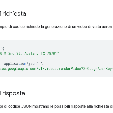
 richiesta
pio di codice richiede la generazione di un video di vista aerea 
'
{
00 W 2nd St, Austin, TX 78701"
:
applica
t
io
n
/jso
n
'
\
iew.googleapis.com/v1/videos:renderVideo?X-Goog-Api-Key
 risposta
i di codice JSON mostrano le possibili risposte alla richiesta d