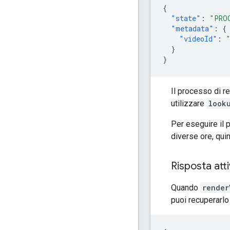
{
"state"
:
"PRO
"metadata"
:
{
"videoId"
:
}
}
Il processo di re
utilizzare
look
Per eseguire il p
diverse ore, quin
Risposta att
Quando
render
puoi recuperarl