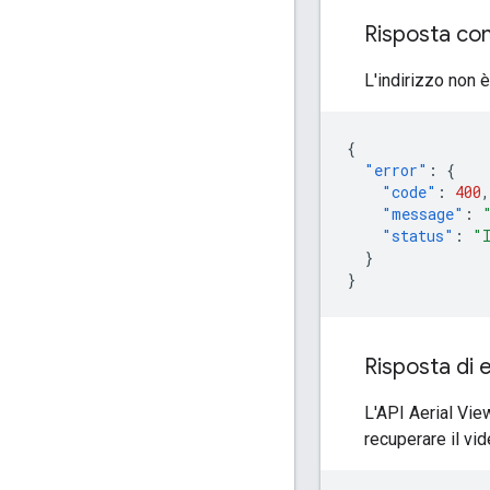
Risposta con
L'indirizzo non è
{
"error"
:
{
"code"
:
400
,
"message"
:
"status"
:
"
}
}
Risposta di 
L'API Aerial Vie
recuperare il vid