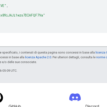
IVE"
,
"x89iJAJi1wzs7DIAFQF7Va"
specificato, i contenuti di questa pagina sono concessi in base alla
licenza 
cessi in base alla
licenza Apache 2.0
. Per ulteriori dettagli, consulta le
norme d
e e/o delle sue consociate.
6-05-09 UTC.
GitHub
Discord