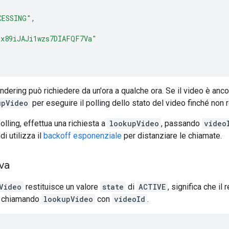
CESSING"
,
"x89iJAJi1wzs7DIAFQF7Va"
ndering può richiedere da un'ora a qualche ora. Se il video è anco
upVideo
per eseguire il polling dello stato del video finché non 
olling, effettua una richiesta a
lookupVideo
, passando
video
di utilizza il
backoff esponenziale
per distanziare le chiamate.
iva
Video
restituisce un valore
state
di
ACTIVE
, significa che il
o chiamando
lookupVideo
con
videoId
.