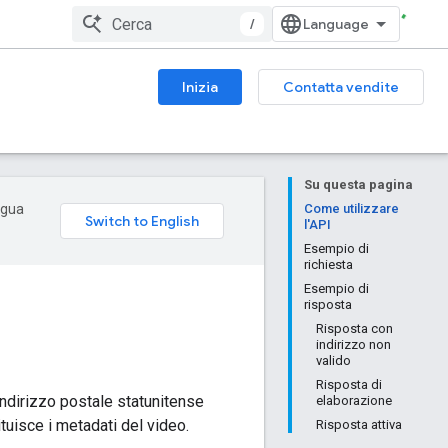
/
Inizia
Contatta vendite
Su questa pagina
ingua
Come utilizzare
l'API
Esempio di
richiesta
Esempio di
risposta
Risposta con
indirizzo non
valido
Risposta di
indirizzo postale statunitense
elaborazione
ituisce i metadati del video.
Risposta attiva