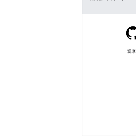
Stack Overflow
在 google-maps 标签下提问。
观摩
了解详情
常见问题解答
功能探索器
API 安全性最佳实践
优化网络服务用量