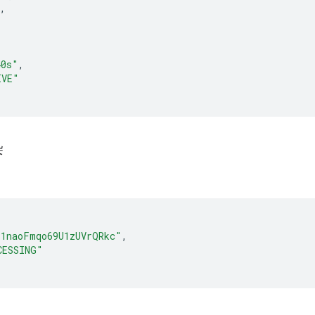
,
40s"
,
IVE"
染
l1naoFmqo69U1zUVrQRkc"
,
CESSING"