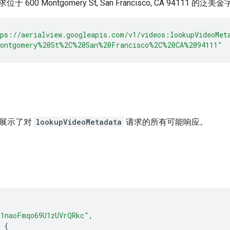
 600 Montgomery St, San Francisco, CA 94111
ps://aerialview.googleapis.com/v1/videos:lookupVideoMet
Montgomery%20St%2C%20San%20Francisco%2C%20CA%2094111"
示例展示了对
lookupVideoMetadata
请求的所有可能响应。
l1naoFmqo69U1zUVrQRkc"
,
{