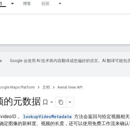
档
博客
社区
Google 会使用 AI 技术将内容翻译成您偏好的语言。AI 翻译可能包
oogle Maps Platform
文档
Aerial View API
频的元数据
bookmark_border
ideoID，
lookupVideoMetadata
方法会返回与给定视频相关
确定图像的新鲜度、视频的长度，还可以使用免费工作流来确认