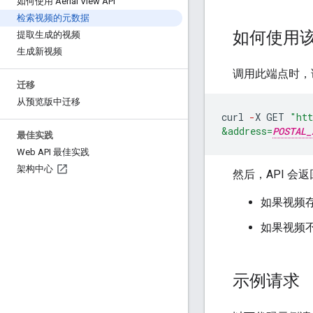
如何使用 Aerial View API
检索视频的元数据
如何使用该 
提取生成的视频
生成新视频
调用此端点时，
迁移
从预览版中迁移
curl
-
X
GET
"htt
&address=
POSTAL_
最佳实践
Web API 最佳实践
架构中心
然后，API 会
如果视频
如果视频不
示例请求