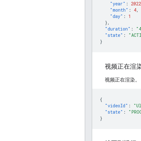
"year"
:
2022
"month"
:
4
,
"day"
:
1
},
"duration"
:
"
"state"
:
"ACT
}
视频正在渲
视频正在渲染。
{
"videoId"
:
"U
"state"
:
"PRO
}