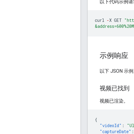
以下代码示例请求位于
curl
-
X
GET
"htt
&address=600%20
示例响应
以下 JSON 
视频已找到
视频已渲染。
{
"videoId"
:
"U
"captureDate"
: