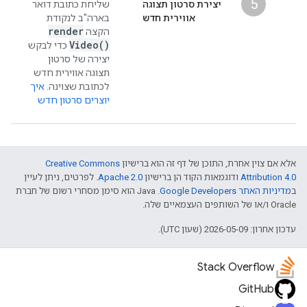
5
יצירת סרטון תצוגה
שליחת כתובת דואר
אווירית חדש
בארה"ב לנקודת
render
הקצה
Video(
)
כדי לבקש
יצירה של סרטון
תצוגה אווירית חדש
לכתובת שצוינה.
איך
יוצרים סרטון חדש
אלא אם צוין אחרת, התוכן של דף זה הוא ברישיון
Creative Commons
Attribution 4.0
ודוגמאות הקוד הן ברישיון
Apache 2.0
. לפרטים, ניתן לעיין
ב
מדיניות האתר Google Developers‏
.‏ Java הוא סימן מסחרי רשום של חברת
Oracle ו/או של השותפים העצמאיים שלה.
עדכון אחרון: 2026-05-09 (שעון UTC).
Stack Overflow
GitHub