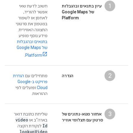
1
עיון בתנאים ובהגבלות
חשוב לדעת שאי
של Google Maps
אפשר להוריד,
Platform
לאחסן או לשמור
במטמון את סרטוני
התצוגה האווירית.
מידע נוסף מופיע
בתנאים ובהגבלות
של Google Maps
.
Platform
2
הגדרה
מתחילים עם
הגדרת
פרויקט ב-Google
Cloud
ופועלים לפי
ההוראות.
3
אחזור מטא-נתונים של
שליחת כתובת דואר
video
סרטון עם תצלומי אוויר
בארה"ב או
Id
לנקודת הקצה
lookup
Video