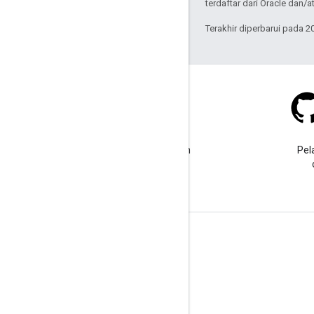
terdaftar dari Oracle dan/at
Terakhir diperbarui pada 2
Stack Overflow
Ajukan pertanyaan dengan
Pel
tag google-maps.
Pelajari Lebih Lanjut
FAQ
API Picker
Praktik terbaik keamanan API