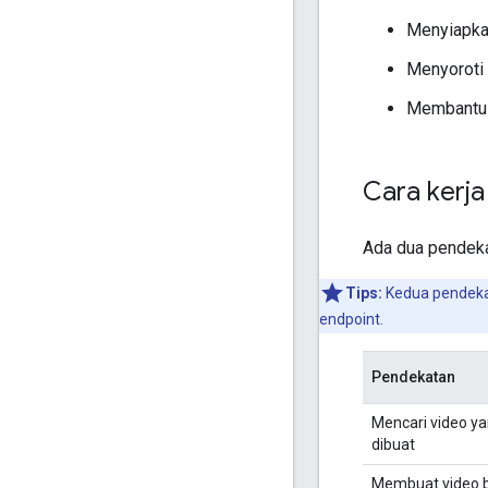
Menyiapkan
Menyoroti 
Membantu 
Cara kerja
Ada dua pendeka
Tips:
Kedua pendeka
endpoint.
Pendekatan
Mencari video y
dibuat
Membuat video 