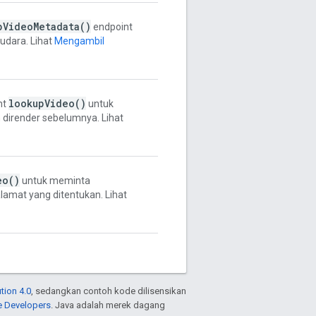
p
Video
Metadata(
)
endpoint
udara. Lihat
Mengambil
lookup
Video(
)
nt
untuk
 dirender sebelumnya. Lihat
eo(
)
untuk meminta
lamat yang ditentukan. Lihat
tion 4.0
, sedangkan contoh kode dilisensikan
e Developers
. Java adalah merek dagang