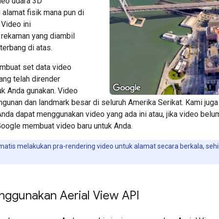
deo udara 3D
i alamat fisik mana pun di
 Video ini
rekaman yang diambil
terbang di atas.
mbuat set data video
ang telah dirender
k Anda gunakan. Video
ngunan dan landmark besar di seluruh Amerika Serikat. Kami ju
Anda dapat menggunakan video yang ada ini atau, jika video belu
oogle membuat video baru untuk Anda.
atis melakukan pra-rendering video untuk alamat secara berkala, seh
nggunakan Aerial View API