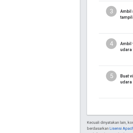
3
Ambil 
tampil
4
Ambil 
udara
5
Buat v
udara
Kecuali dinyatakan lain, k
berdasarkan
Lisensi Apach