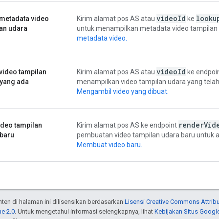
video
Id
looku
metadata video
Kirim alamat pos AS atau
ke
an udara
untuk menampilkan metadata video tampilan 
metadata video.
video
Id
video tampilan
Kirim alamat pos AS atau
ke endpoi
 yang ada
menampilkan video tampilan udara yang telah
Mengambil video yang dibuat.
render
Vid
ideo tampilan
Kirim alamat pos AS ke endpoint
 baru
pembuatan video tampilan udara baru untuk a
Membuat video baru.
onten di halaman ini dilisensikan berdasarkan
Lisensi Creative Commons Attribu
e 2.0
. Untuk mengetahui informasi selengkapnya, lihat
Kebijakan Situs Googl