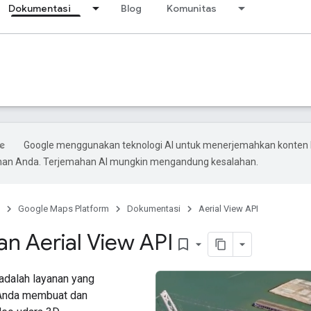
Dokumentasi
Blog
Komunitas
Google menggunakan teknologi AI untuk menerjemahkan konten 
ihan Anda. Terjemahan AI mungkin mengandung kesalahan.
Google Maps Platform
Dokumentasi
Aerial View API
an Aerial View API
bookmark_border
adalah layanan yang
Anda membuat dan