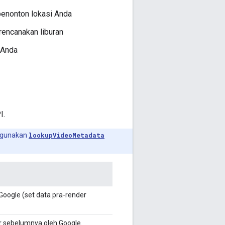
penonton lokasi Anda
encanakan liburan
 Anda
I.
nggunakan
lookupVideoMetadata
Google (set data pra-render
r sebelumnya oleh Google.