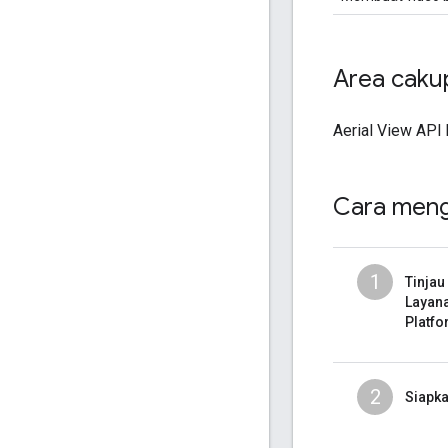
Area caku
Aerial View API
Cara meng
1
Tinjau
Layan
Platf
2
Siapk