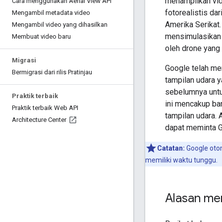
menampilkan vi
Cara menggunakan Aerial View API
fotorealistis dar
Mengambil metadata video
Amerika Serikat.
Mengambil video yang dihasilkan
mensimulasikan 
Membuat video baru
oleh drone yang 
Migrasi
Google telah me
Bermigrasi dari rilis Pratinjau
tampilan udara y
sebelumnya untu
Praktik terbaik
ini mencakup ba
Praktik terbaik Web API
tampilan udara. 
Architecture Center
dapat meminta G
Catatan:
Google otom
memiliki waktu tunggu.
Alasan me