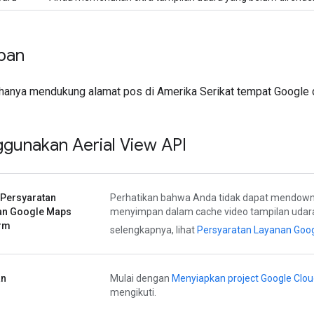
pan
 hanya mendukung alamat pos di Amerika Serikat tempat Google 
gunakan Aerial View API
 Persyaratan
Perhatikan bahwa Anda tidak dapat mendown
an Google Maps
menyimpan dalam cache video tampilan udara
orm
selengkapnya, lihat
Persyaratan Layanan Goo
an
Mulai dengan
Menyiapkan project Google Clo
mengikuti.