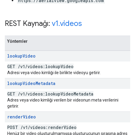
https://aerialview.googleapis.com
REST Kaynağı:
v1
.
videos
Yöntemler
lookup
Video
GET
/
v1
/
videos:lookup
Video
Adresi veya video kimliği ile birlikte videoyu getirir.
lookup
Video
Metadata
GET
/
v1
/
videos:lookup
Video
Metadata
Adres veya video kimliği verilen bir videonun meta verilerini
getirir.
render
Video
POST
/
v1
/
videos:render
Video
Henüz bir video oluşturulmamışsa oluşturucunun sırasına adres