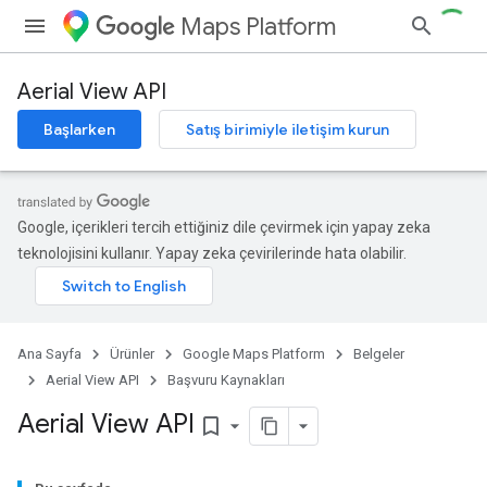
Maps Platform
Aerial View API
Başlarken
Satış birimiyle iletişim kurun
Google, içerikleri tercih ettiğiniz dile çevirmek için yapay zeka
teknolojisini kullanır. Yapay zeka çevirilerinde hata olabilir.
Ana Sayfa
Ürünler
Google Maps Platform
Belgeler
Aerial View API
Başvuru Kaynakları
Aerial View API
bookmark_border