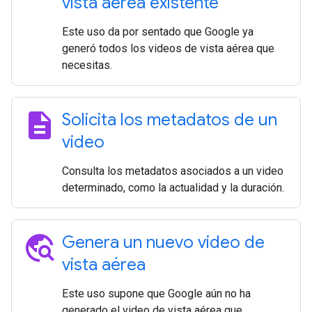
vista aérea existente
Este uso da por sentado que Google ya
generó todos los videos de vista aérea que
necesitas.
description
Solicita los metadatos de un
video
Consulta los metadatos asociados a un video
determinado, como la actualidad y la duración.
travel_explore
Genera un nuevo video de
vista aérea
Este uso supone que Google aún no ha
generado el video de vista aérea que