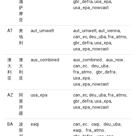
属
gbr_defra, usa_epa,
萨
usa_epa_nowcast
摩
亚
AT
奥
aut_umwelt
aut_umwelt, aut_vienna,
地
can_ec, deu_uba, fra_atmo,
利
gbr_defra, usa_epa,
usa_epa_nowcast
澳
澳
aus_combined
aus_combined、aus_nsw、
大
大
can_ec、deu_uba、
利
利
fra_atmo、gbr_defra、
亚
亚
usa_epa、
usa_epa_nowcast
AZ
阿
usa_epa
can_ec, deu_uba, fra_atmo,
塞
gbr_defra, usa_epa,
拜
usa_epa_nowcast
疆
BA
波
eaqi
can_ec、caqi、deu_uba、
斯
eaqi、fra_atmo、