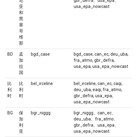
尼
gbr_defra、usa_epa、
亚
usa_epa_nowcast
和
黑
塞
哥
维
那
BD
孟
bgd_case
bgd_case, can_ec, deu_uba,
加
fra_atmo, gbr_defra,
拉
usa_epa, usa_epa_nowcast
国
比
比
bel_irceline
bel_irceline, can_ec, caqi,
利
利
deu_uba, eaqi, fra_atmo,
时
时
gbr_defra, usa_epa,
usa_epa_nowcast
BG
保
bgr_niggg
bgr_niggg、can_ec、
加
deu_uba、fra_atmo、
利
gbr_defra、usa_epa、
亚
usa_epa_nowcast