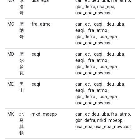
MA
摩
usa_epa
can_ec, deu_uba, fra_atmo,
洛
gbr_defra, usa_epa,
哥
usa_epa_nowcast
MC
摩
fra_atmo
can_ec、caqi、deu_uba、
纳
eaqi、fra_atmo、
哥
gbr_defra、usa_epa、
usa_epa_nowcast
MD
摩
eaqi
can_ec、caqi、deu_uba、
尔
eaqi、fra_atmo、
多
gbr_defra、usa_epa、
瓦
usa_epa_nowcast
ME
黑
eaqi
can_ec、caqi、deu_uba、
山
eaqi、fra_atmo、
gbr_defra、usa_epa、
usa_epa_nowcast
MK
北
mkd_moepp
can_ec, deu_uba, fra_atmo,
马
gbr_defra, mkd_moepp,
其
usa_epa, usa_epa_nowcast
顿