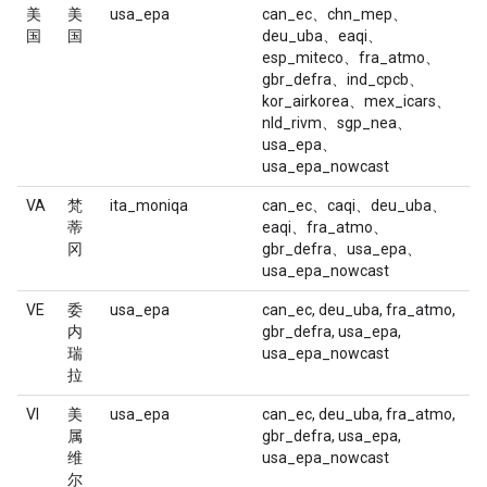
美
美
usa_epa
can_ec、chn_mep、
国
国
deu_uba、eaqi、
esp_miteco、fra_atmo、
gbr_defra、ind_cpcb、
kor_airkorea、mex_icars、
nld_rivm、sgp_nea、
usa_epa、
usa_epa_nowcast
VA
梵
ita_moniqa
can_ec、caqi、deu_uba、
蒂
eaqi、fra_atmo、
冈
gbr_defra、usa_epa、
usa_epa_nowcast
VE
委
usa_epa
can_ec, deu_uba, fra_atmo,
内
gbr_defra, usa_epa,
瑞
usa_epa_nowcast
拉
VI
美
usa_epa
can_ec, deu_uba, fra_atmo,
属
gbr_defra, usa_epa,
维
usa_epa_nowcast
尔