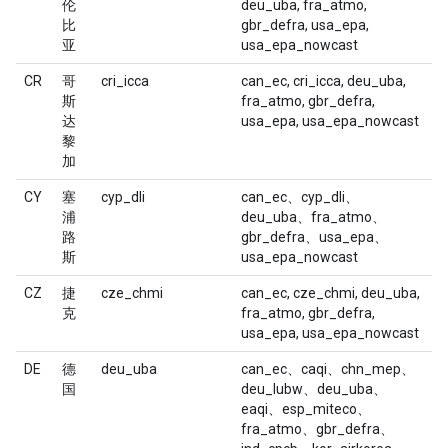
伦
deu_uba, fra_atmo,
比
gbr_defra, usa_epa,
亚
usa_epa_nowcast
CR
哥
cri_icca
can_ec, cri_icca, deu_uba,
斯
fra_atmo, gbr_defra,
达
usa_epa, usa_epa_nowcast
黎
加
CY
塞
cyp_dli
can_ec、cyp_dli、
浦
deu_uba、fra_atmo、
路
gbr_defra、usa_epa、
斯
usa_epa_nowcast
CZ
捷
cze_chmi
can_ec, cze_chmi, deu_uba,
克
fra_atmo, gbr_defra,
usa_epa, usa_epa_nowcast
DE
德
deu_uba
can_ec、caqi、chn_mep、
国
deu_lubw、deu_uba、
eaqi、esp_miteco、
fra_atmo、gbr_defra、