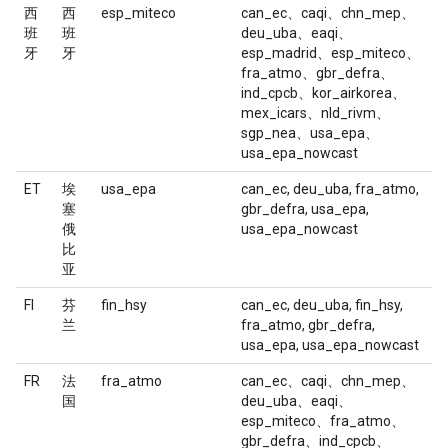
西
西
esp_miteco
can_ec、caqi、chn_mep、
班
班
deu_uba、eaqi、
牙
牙
esp_madrid、esp_miteco、
fra_atmo、gbr_defra、
ind_cpcb、kor_airkorea、
mex_icars、nld_rivm、
sgp_nea、usa_epa、
usa_epa_nowcast
ET
埃
usa_epa
can_ec, deu_uba, fra_atmo,
塞
gbr_defra, usa_epa,
俄
usa_epa_nowcast
比
亚
FI
芬
fin_hsy
can_ec, deu_uba, fin_hsy,
兰
fra_atmo, gbr_defra,
usa_epa, usa_epa_nowcast
FR
法
fra_atmo
can_ec、caqi、chn_mep、
国
deu_uba、eaqi、
esp_miteco、fra_atmo、
gbr_defra、ind_cpcb、