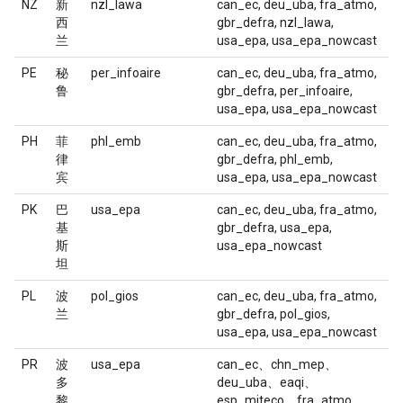
NZ
新
nzl_lawa
can_ec, deu_uba, fra_atmo,
西
gbr_defra, nzl_lawa,
兰
usa_epa, usa_epa_nowcast
PE
秘
per_infoaire
can_ec, deu_uba, fra_atmo,
鲁
gbr_defra, per_infoaire,
usa_epa, usa_epa_nowcast
PH
菲
phl_emb
can_ec, deu_uba, fra_atmo,
律
gbr_defra, phl_emb,
宾
usa_epa, usa_epa_nowcast
PK
巴
usa_epa
can_ec, deu_uba, fra_atmo,
基
gbr_defra, usa_epa,
斯
usa_epa_nowcast
坦
PL
波
pol_gios
can_ec, deu_uba, fra_atmo,
兰
gbr_defra, pol_gios,
usa_epa, usa_epa_nowcast
PR
波
usa_epa
can_ec、chn_mep、
多
deu_uba、eaqi、
黎
esp_miteco、fra_atmo、