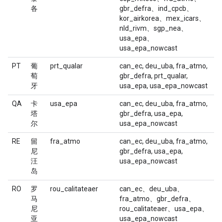
各
gbr_defra、ind_cpcb、
kor_airkorea、mex_icars、
nld_rivm、sgp_nea、
usa_epa、
usa_epa_nowcast
PT
葡
prt_qualar
can_ec, deu_uba, fra_atmo,
萄
gbr_defra, prt_qualar,
牙
usa_epa, usa_epa_nowcast
QA
卡
usa_epa
can_ec, deu_uba, fra_atmo,
塔
gbr_defra, usa_epa,
尔
usa_epa_nowcast
RE
留
fra_atmo
can_ec, deu_uba, fra_atmo,
尼
gbr_defra, usa_epa,
汪
usa_epa_nowcast
岛
RO
罗
rou_calitateaer
can_ec、deu_uba、
马
fra_atmo、gbr_defra、
尼
rou_calitateaer、usa_epa、
亚
usa_epa_nowcast