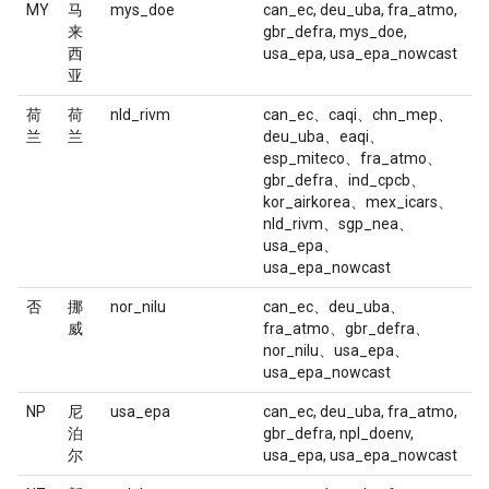
MY
马
mys_doe
can_ec, deu_uba, fra_atmo,
来
gbr_defra, mys_doe,
西
usa_epa, usa_epa_nowcast
亚
荷
荷
nld_rivm
can_ec、caqi、chn_mep、
兰
兰
deu_uba、eaqi、
esp_miteco、fra_atmo、
gbr_defra、ind_cpcb、
kor_airkorea、mex_icars、
nld_rivm、sgp_nea、
usa_epa、
usa_epa_nowcast
否
挪
nor_nilu
can_ec、deu_uba、
威
fra_atmo、gbr_defra、
nor_nilu、usa_epa、
usa_epa_nowcast
NP
尼
usa_epa
can_ec, deu_uba, fra_atmo,
泊
gbr_defra, npl_doenv,
尔
usa_epa, usa_epa_nowcast