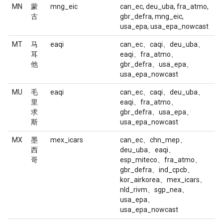
MN
蒙
mng_eic
can_ec, deu_uba, fra_atmo,
古
gbr_defra, mng_eic,
usa_epa, usa_epa_nowcast
MT
马
eaqi
can_ec、caqi、deu_uba、
耳
eaqi、fra_atmo、
他
gbr_defra、usa_epa、
usa_epa_nowcast
MU
毛
eaqi
can_ec、caqi、deu_uba、
里
eaqi、fra_atmo、
求
gbr_defra、usa_epa、
斯
usa_epa_nowcast
MX
墨
mex_icars
can_ec、chn_mep、
西
deu_uba、eaqi、
哥
esp_miteco、fra_atmo、
gbr_defra、ind_cpcb、
kor_airkorea、mex_icars、
nld_rivm、sgp_nea、
usa_epa、
usa_epa_nowcast