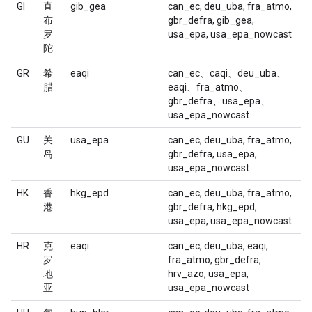
GI
直
gib_gea
can_ec, deu_uba, fra_atmo,
布
gbr_defra, gib_gea,
罗
usa_epa, usa_epa_nowcast
陀
GR
希
eaqi
can_ec、caqi、deu_uba、
腊
eaqi、fra_atmo、
gbr_defra、usa_epa、
usa_epa_nowcast
GU
关
usa_epa
can_ec, deu_uba, fra_atmo,
岛
gbr_defra, usa_epa,
usa_epa_nowcast
HK
香
hkg_epd
can_ec, deu_uba, fra_atmo,
港
gbr_defra, hkg_epd,
usa_epa, usa_epa_nowcast
HR
克
eaqi
can_ec, deu_uba, eaqi,
罗
fra_atmo, gbr_defra,
地
hrv_azo, usa_epa,
亚
usa_epa_nowcast