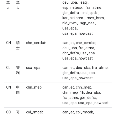
拿
拿
deu_uba、eaqi、
大
大
esp_miteco、fra_atmo、
gbr_defra、ind_cpcb、
kor_airkorea、mex_icars、
nld_rivm、sgp_nea、
usa_epa、
usa_epa_nowcast
CH
瑞
che_cerclair
can_ec, che_cerclair,
士
deu_uba, fra_atmo,
gbr_defra, usa_epa,
usa_epa_nowcast
CL
智
usa_epa
can_ec, deu_uba, fra_atmo,
利
gbr_defra, usa_epa,
usa_epa_nowcast
CN
中
chn_mep
can_ec, chn_mep,
国
chn_mep_1h, deu_uba,
fra_atmo, gbr_defra,
usa_epa, usa_epa_nowcast
CO
哥
col_rmcab
can_ec, col_rmcab,