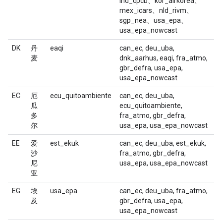
ind_cpcb、kor_airkorea、
mex_icars、nld_rivm、
sgp_nea、usa_epa、
usa_epa_nowcast
DK
丹
eaqi
can_ec, deu_uba,
麦
dnk_aarhus, eaqi, fra_atmo,
gbr_defra, usa_epa,
usa_epa_nowcast
EC
厄
ecu_quitoambiente
can_ec, deu_uba,
瓜
ecu_quitoambiente,
多
fra_atmo, gbr_defra,
尔
usa_epa, usa_epa_nowcast
EE
爱
est_ekuk
can_ec, deu_uba, est_ekuk,
沙
fra_atmo, gbr_defra,
尼
usa_epa, usa_epa_nowcast
亚
EG
埃
usa_epa
can_ec, deu_uba, fra_atmo,
及
gbr_defra, usa_epa,
usa_epa_nowcast