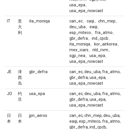
usa_epa、
usa_epa_nowcast
IT
意
ita_moniqa
can_ec、caqi、chn_mep、
大
deu_uba、eaqi、
利
esp_miteco、fra_atmo、
gbr_defra、ind_cpcb、
ita_moniqa、kor_airkorea、
mex_icars、nld_rivm、
sgp_nea、usa_epa、
usa_epa_nowcast
JE
泽
gbr_defra
can_ec, deu_uba, fra_atmo,
西
gbr_defra, usa_epa,
岛
usa_epa_nowcast
JO
约
usa_epa
can_ec, deu_uba, fra_atmo,
旦
gbr_defra, usa_epa,
usa_epa_nowcast
日
日
jpn_aeros
can_ec, chn_mep, deu_uba,
本
本
eaqi, esp_miteco, fra_atmo,
gbr_defra, ind_cpcb,