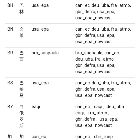
BH
巴
usa_epa
can_ec, deu_uba, fra_atmo,
林
gbr_defra, usa_epa,
usa_epa_nowcast
BN
文
usa_epa
can_ec, deu_uba, fra_atmo,
莱
gbr_defra, usa_epa,
usa_epa_nowcast
BR
巴
bra_saopaulo
bra_saopaulo, can_ec,
西
deu_uba, fra_atmo,
gbr_defra, usa_epa,
usa_epa_nowcast
BS
巴
usa_epa
can_ec, deu_uba, fra_atmo,
哈
gbr_defra, usa_epa,
马
usa_epa_nowcast
BY
白
eaqi
can_ec、caqi、deu_uba、
俄
eaqi、fra_atmo、
罗
gbr_defra、usa_epa、
斯
usa_epa_nowcast
加
加
can_ec
can_ec、chn_mep、