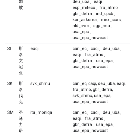
加
deu_uba、eaqi、
坡
esp_miteco、fra_atmo、
gbr_defra、ind_cpcb、
kor_airkorea、mex_icars、
nld_rivm、sgp_nea、
usa_epa、
usa_epa_nowcast
SI
斯
eaqi
can_ec、caqi、deu_uba、
洛
eaqi、fra_atmo、
文
gbr_defra、usa_epa、
尼
usa_epa_nowcast
亚
SK
斯
svk_shmu
can_ec, caqi, deu_uba, eaqi,
洛
fra_atmo, gbr_defra,
伐
svk_shmu, usa_epa,
克
usa_epa_nowcast
SM
圣
ita_moniqa
can_ec、caqi、deu_uba、
马
eaqi、fra_atmo、
力
gbr_defra、usa_epa、
诺
usa_epa_nowcast