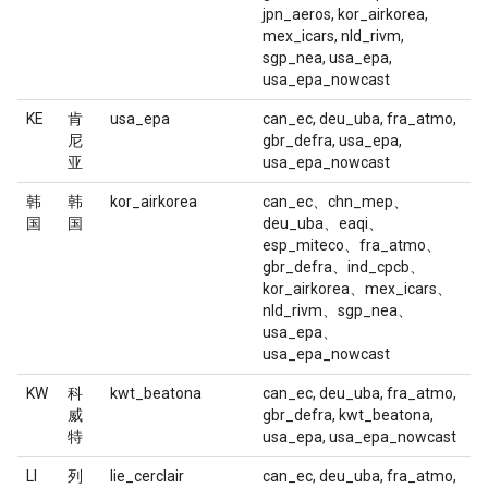
jpn_aeros, kor_airkorea,
mex_icars, nld_rivm,
sgp_nea, usa_epa,
usa_epa_nowcast
KE
肯
usa_epa
can_ec, deu_uba, fra_atmo,
尼
gbr_defra, usa_epa,
亚
usa_epa_nowcast
韩
韩
kor_airkorea
can_ec、chn_mep、
国
国
deu_uba、eaqi、
esp_miteco、fra_atmo、
gbr_defra、ind_cpcb、
kor_airkorea、mex_icars、
nld_rivm、sgp_nea、
usa_epa、
usa_epa_nowcast
KW
科
kwt_beatona
can_ec, deu_uba, fra_atmo,
威
gbr_defra, kwt_beatona,
特
usa_epa, usa_epa_nowcast
LI
列
lie_cerclair
can_ec, deu_uba, fra_atmo,