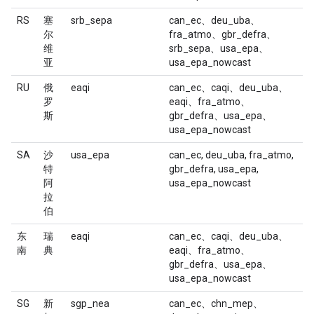
RS
塞
srb_sepa
can_ec、deu_uba、
尔
fra_atmo、gbr_defra、
维
srb_sepa、usa_epa、
亚
usa_epa_nowcast
RU
俄
eaqi
can_ec、caqi、deu_uba、
罗
eaqi、fra_atmo、
斯
gbr_defra、usa_epa、
usa_epa_nowcast
SA
沙
usa_epa
can_ec, deu_uba, fra_atmo,
特
gbr_defra, usa_epa,
阿
usa_epa_nowcast
拉
伯
东
瑞
eaqi
can_ec、caqi、deu_uba、
南
典
eaqi、fra_atmo、
gbr_defra、usa_epa、
usa_epa_nowcast
SG
新
sgp_nea
can_ec、chn_mep、