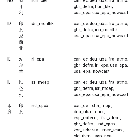
HU
匈
hun_bler
can_ec, deu_uba, fra_atmo,
牙
gbr_defra, hun_bler,
利
usa_epa, usa_epa_nowcast
ID
印
idn_menlhk
can_ec, deu_uba, fra_atmo,
度
gbr_defra, idn_menlhk,
尼
usa_epa, usa_epa_nowcast
西
亚
IE
爱
irl_epa
can_ec, deu_uba, fra_atmo,
尔
gbr_defra, irl_epa, usa_epa,
兰
usa_epa_nowcast
IL
以
isr_moep
can_ec, deu_uba, fra_atmo,
色
gbr_defra, isr_moep,
列
usa_epa, usa_epa_nowcast
印
印
ind_cpcb
can_ec、chn_mep、
度
度
deu_uba、eaqi、
esp_miteco、fra_atmo、
gbr_defra、ind_cpcb、
kor_airkorea、mex_icars、
nld_rivm、sgp_nea、