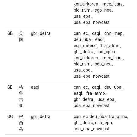
kor_airkorea、mex_icars、
nld_rivm、sgp_nea、
usa_epa、
usa_epa_nowcast
GB
英
gbr_defra
can_ec、caqi、chn_mep、
国
deu_uba、eaqi、
esp_miteco、fra_atmo、
gbr_defra、ind_cpcb、
kor_airkorea、mex_icars、
nld_rivm、sgp_nea、
usa_epa、
usa_epa_nowcast
GE
格
eaqi
can_ec、caqi、deu_uba、
鲁
eaqi、fra_atmo、
吉
gbr_defra、usa_epa、
亚
usa_epa_nowcast
GG
根
gbr_defra
can_ec, deu_uba, fra_atmo,
西
gbr_defra, usa_epa,
岛
usa_epa_nowcast