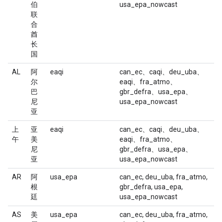
伯
usa_epa_nowcast
联
合
酋
长
国
AL
阿
eaqi
can_ec、caqi、deu_uba、
尔
eaqi、fra_atmo、
巴
gbr_defra、usa_epa、
尼
usa_epa_nowcast
亚
上
亚
eaqi
can_ec、caqi、deu_uba、
午
美
eaqi、fra_atmo、
尼
gbr_defra、usa_epa、
亚
usa_epa_nowcast
AR
阿
usa_epa
can_ec, deu_uba, fra_atmo,
根
gbr_defra, usa_epa,
廷
usa_epa_nowcast
AS
美
usa_epa
can_ec, deu_uba, fra_atmo,