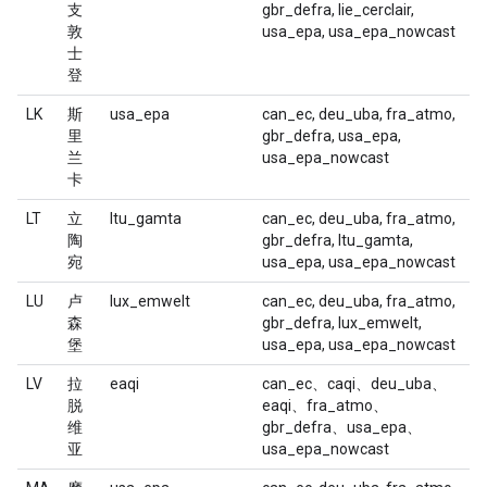
支
gbr_defra, lie_cerclair,
敦
usa_epa, usa_epa_nowcast
士
登
LK
斯
usa_epa
can_ec, deu_uba, fra_atmo,
里
gbr_defra, usa_epa,
兰
usa_epa_nowcast
卡
LT
立
ltu_gamta
can_ec, deu_uba, fra_atmo,
陶
gbr_defra, ltu_gamta,
宛
usa_epa, usa_epa_nowcast
LU
卢
lux_emwelt
can_ec, deu_uba, fra_atmo,
森
gbr_defra, lux_emwelt,
堡
usa_epa, usa_epa_nowcast
LV
拉
eaqi
can_ec、caqi、deu_uba、
脱
eaqi、fra_atmo、
维
gbr_defra、usa_epa、
亚
usa_epa_nowcast