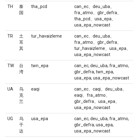
TH
泰
tha_pcd
can_ec、deu_uba、
国
fra_atmo、gbr_defra、
tha_pcd、usa_epa、
usa_epa_nowcast
TR
土
tur_havaizleme
can_ec、deu_uba、
耳
fra_atmo、gbr_defra、
其
tur_havaizleme、usa_epa、
usa_epa_nowcast
TW
台
twn_epa
can_ec, deu_uba, fra_atmo,
湾
gbr_defra, twn_epa,
usa_epa, usa_epa_nowcast
UA
乌
eaqi
can_ec、caqi、deu_uba、
克
eaqi、fra_atmo、
兰
gbr_defra、usa_epa、
usa_epa_nowcast
UG
乌
usa_epa
can_ec, deu_uba, fra_atmo,
干
gbr_defra, usa_epa,
达
usa_epa_nowcast