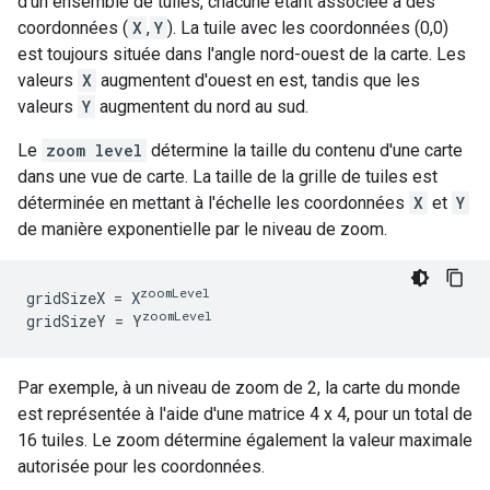
d'un ensemble de tuiles, chacune étant associée à des
coordonnées (
X
,
Y
). La tuile avec les coordonnées (0,0)
est toujours située dans l'angle nord-ouest de la carte. Les
valeurs
X
augmentent d'ouest en est, tandis que les
valeurs
Y
augmentent du nord au sud.
Le
zoom level
détermine la taille du contenu d'une carte
dans une vue de carte. La taille de la grille de tuiles est
déterminée en mettant à l'échelle les coordonnées
X
et
Y
de manière exponentielle par le niveau de zoom.
zoomLevel
gridSizeX = X
zoomLevel
gridSizeY = Y
Par exemple, à un niveau de zoom de 2, la carte du monde
est représentée à l'aide d'une matrice 4 x 4, pour un total de
16 tuiles. Le zoom détermine également la valeur maximale
autorisée pour les coordonnées.