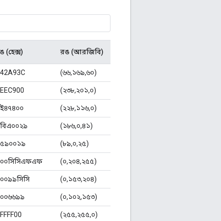
ঙ (হেক্স)
রঙ (আরজিবি)
42A93C
(৬৬,১৬৯,৬০)
EEC900
(২৩৮,২০১,০)
ই৪৭৪০০
(২২৮,১১৬,০)
বিএ০০২৯
(১৮৬,০,৪১)
৫৯০০১৯
(৮৯,০,২৫)
০০সিসিএফএফ
(০,২০৪,২৫৫)
০০৯৯সিসি
(০,১৫৩,২০৪)
০০৬৬৯৯
(০,১০২,১৫৩)
FFFF00
(২৫৫,২৫৫,০)