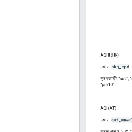
AQHI (HK)
hkg
_
epd
কোড:
দূষণকারী: "so2", 
"pm10"
AQI (AT)
aut
_
umwe
কোড:
দূষক পদার্থ: "o3",