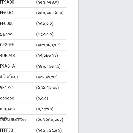
FF9A00
(২৫৫,১৫৪,০)
FF6464
(২৫৫,১০০,১০০)
FF0000
(২৫৫,০,০)
৯৯০০০
(১৫৩,০,০)
CE30FF
(২০৬,৪৮,২৫৫)
4DB748
(৭৭,১৮৩,৭২)
F9A61A
(২৪৯,১৬৬,২৬)
ইডি১বি২৪
(২৩৭,২৭,৩৬)
9F4721
(১৫৯,৭১,৩৩)
০০০০০০
(০,০,০)
০০৯৯০০
(০,১৫৩,০)
সিসিএফএফ৬৬
(২০৪,২৫৫,১০২)
FFFF33
(২৫৫,২৫৫,৫১)