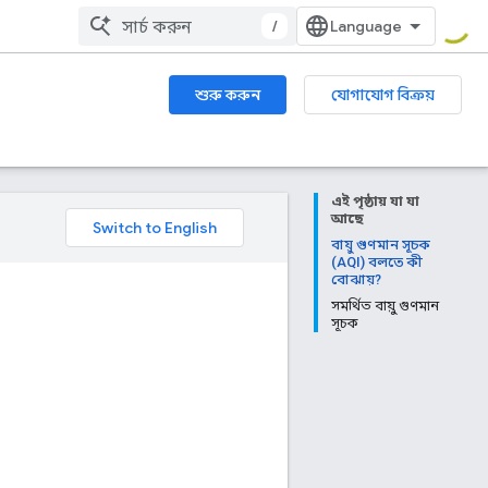
/
শুরু করুন
যোগাযোগ বিক্রয়
এই পৃষ্ঠায় যা যা
আছে
বায়ু গুণমান সূচক
(AQI) বলতে কী
বোঝায়?
সমর্থিত বায়ু গুণমান
সূচক