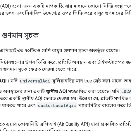
ক (AQI) হলো এমন একটি মাপকাঠি, যার মাধ্যমে কোনো নির্দিষ্ট সংস্থা—
ের উৎস এবং নির্ধারিত উদ্দেশ্যের ওপর ভিত্তি করে বায়ুর গুণমানের বিভিন
়ু গুণমান সূচক
এপিআই-তে ৭০টিরও বেশি বায়ুর গুণমান সূচক অন্তর্ভুক্ত রয়েছে।
িটারগুলোর উপর ভিত্তি করে, প্রতিটি অবস্থান এবং টাইমস্ট্যাম্পের জ
ায়ুর গুণমান সূচক ফেরত দেওয়া যেতে পারে:
AQI
। যদি
universalAqi
বুলিয়ানটির মান true সেট করা থাকে, তা
 অবস্থানের জন্য একটি
স্থানীয় AQI
সংজ্ঞায়িত করা হয়েছে। যদি
LOC
বে একটি স্থানীয় AQI ফেরত দেওয়া হয়। উল্লেখ্য যে, প্রতিটি সমর্থিত 
ধ থাকতে পারে এবং
customLocalAqis
প্যারামিটার ব্যবহার করে ডি
তে এয়ার কোয়ালিটি এপিআই (Air Quality API) দ্বারা প্রকাশিত প্রতিট