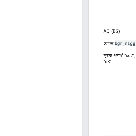
AQI (BG)
bgr
_
nigg
কোড:
দূষক পদার্থ: "so2"
"o3"