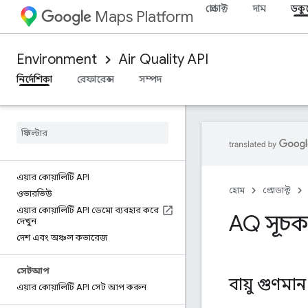
প্রোডাক্ট
দাম
ডকু
Maps Platform
Environment
Air Quality API
নির্দেশিকা
রেফারেন্স
সম্পদ
এয়ার কোয়ালিটি API
হোম
প্রোডাক্ট
ওভারভিউ
এয়ার কোয়ালিটি API ডেমো ব্যবহার করে
AQ সূচ
দেখুন
দেশ এবং অঞ্চল কভারেজ
সেটআপ
বায়ু গুণম
এয়ার কোয়ালিটি API সেট আপ করুন