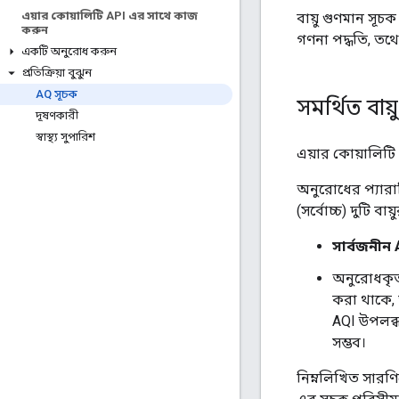
এয়ার কোয়ালিটি API এর সাথে কাজ
বায়ু গুণমান সূচ
করুন
গণনা পদ্ধতি, তথ্য
একটি অনুরোধ করুন
প্রতিক্রিয়া বুঝুন
AQ সূচক
সমর্থিত বায
দূষণকারী
স্বাস্থ্য সুপারিশ
এয়ার কোয়ালিটি 
অনুরোধের প্যারাম
(সর্বোচ্চ) দুটি ব
সার্বজনীন 
অনুরোধকৃত
করা থাকে, ত
AQI উপলব্
সম্ভব।
নিম্নলিখিত সারণি