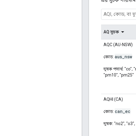
এর সূচক পরিসীমা
AQ সূচক
AQC (AU-NSW)
aus
_
nsw
কোড:
দূষক পদার্থ: "co", 
"pm10", "pm25"
AQHI (CA)
can
_
ec
কোড:
দূষক: "no2", "o3"