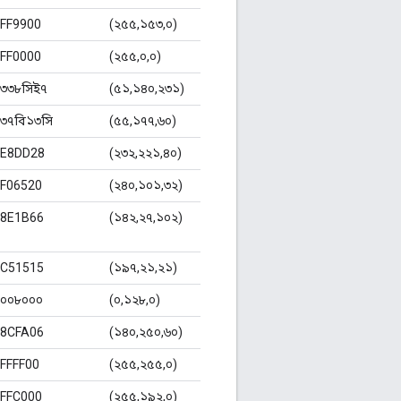
FF9900
(২৫৫,১৫৩,০)
FF0000
(২৫৫,০,০)
৩৩৮সিই৭
(৫১,১৪০,২৩১)
৩৭বি১৩সি
(৫৫,১৭৭,৬০)
E8DD28
(২৩২,২২১,৪০)
F06520
(২৪০,১০১,৩২)
8E1B66
(১৪২,২৭,১০২)
C51515
(১৯৭,২১,২১)
০০৮০০০
(০,১২৮,০)
8CFA06
(১৪০,২৫০,৬০)
FFFF00
(২৫৫,২৫৫,০)
FFC000
(২৫৫,১৯২,০)