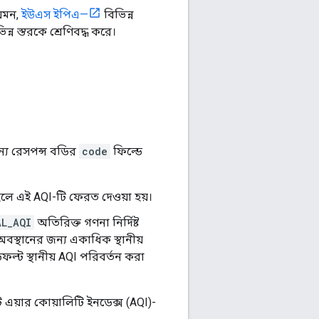
যেমন,
ইউএস ইপিএ—
বিভিন্ন
্ন স্তরকে শ্রেণিবদ্ধ করে।
ন্য রেসপন্স বডির
code
ফিল্ডে
হলে এই AQI-টি ফেরত দেওয়া হয়।
AL_AQI
অতিরিক্ত গণনা নির্দিষ্ট
অবস্থানের জন্য একাধিক স্থানীয়
ফল্ট স্থানীয় AQI পরিবর্তন করা
ি এয়ার কোয়ালিটি ইনডেক্স (AQI)-