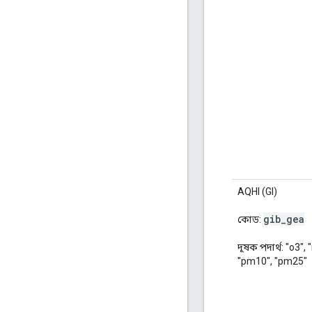
AQHI (GI)
gib
_
gea
কোড:
দূষক পদার্থ: "o3", 
"pm10", "pm25"