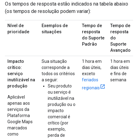
Os tempos de resposta estão indicados na tabela abaixo
(os tempos de resolução podem variar):
Nível de
Exemplos de
Tempo de
Tempo de
prioridade
situações
resposta
resposta
do Suporte
do
Padrão
Suporte
Avançado
Impacto
Sua situação
1 hora em
1 hora em
crítico:
corresponde a
dias úteis,
dias úteis
serviço
todos os critérios
exceto
e fins de
inutilizável na
a seguir:
feriados
semana
produção
Seu produto
regionais
ou serviço é
Aplicável
inutilizável na
apenas aos
produção ou o
serviços da
impacto
Plataforma
comercial é
Google Maps
crítico (por
marcados
exemplo,
como
perda de