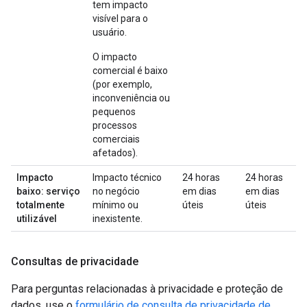
tem impacto
visível para o
usuário.
O impacto
comercial é baixo
(por exemplo,
inconveniência ou
pequenos
processos
comerciais
afetados).
Impacto
Impacto técnico
24 horas
24 horas
baixo: serviço
no negócio
em dias
em dias
totalmente
mínimo ou
úteis
úteis
utilizável
inexistente.
Consultas de privacidade
Para perguntas relacionadas à privacidade e proteção de
dados, use o
formulário de consulta de privacidade de