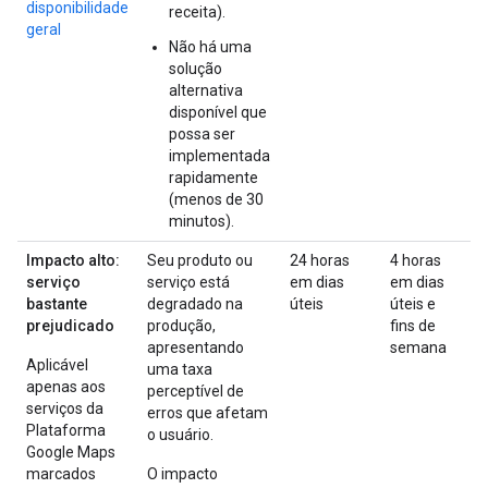
disponibilidade
receita).
geral
Não há uma
solução
alternativa
disponível que
possa ser
implementada
rapidamente
(menos de 30
minutos).
Impacto alto:
Seu produto ou
24 horas
4 horas
serviço
serviço está
em dias
em dias
bastante
degradado na
úteis
úteis e
prejudicado
produção,
fins de
apresentando
semana
Aplicável
uma taxa
apenas aos
perceptível de
serviços da
erros que afetam
Plataforma
o usuário.
Google Maps
marcados
O impacto