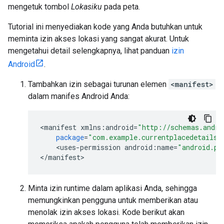
mengetuk tombol
Lokasiku
pada peta.
Tutorial ini menyediakan kode yang Anda butuhkan untuk
meminta izin akses lokasi yang sangat akurat. Untuk
mengetahui detail selengkapnya, lihat panduan
izin
Android
.
Tambahkan izin sebagai turunan elemen
<manifest>
dalam manifes Android Anda:
<
manifest
xmlns
:
android
=
"http://schemas.andro
package
=
"com.example.currentplacedetailso
<
uses
-
permission
android
:
name
=
"android.pe
<
/
manifest
>
Minta izin runtime dalam aplikasi Anda, sehingga
memungkinkan pengguna untuk memberikan atau
menolak izin akses lokasi. Kode berikut akan