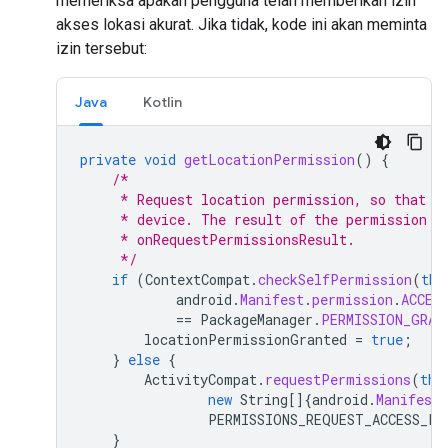
memeriksa apakah pengguna telah memberikan izin
akses lokasi akurat. Jika tidak, kode ini akan meminta
izin tersebut:
Java
Kotlin
private
void
getLocationPermission
()
{
/*
     * Request location permission, so that w
     * device. The result of the permission r
     * onRequestPermissionsResult.
     */
if
(
ContextCompat
.
checkSelfPermission
(
thi
android
.
Manifest
.
permission
.
ACCES
==
PackageManager
.
PERMISSION_GRAN
locationPermissionGranted
=
true
;
}
else
{
ActivityCompat
.
requestPermissions
(
thi
new
String
[]
{
android
.
Manifest
.
PERMISSIONS_REQUEST_ACCESS_FI
}