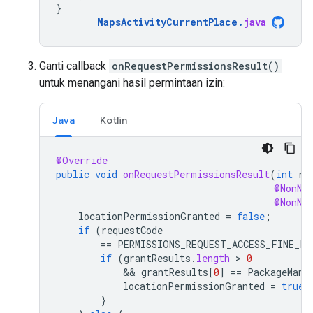
}
MapsActivityCurrentPlace
.
java
Ganti callback
onRequestPermissionsResult()
untuk menangani hasil permintaan izin:
Java
Kotlin
@Override
public
void
onRequestPermissionsResult
(
int
re
@NonNu
@NonNu
locationPermissionGranted
=
false
;
if
(
requestCode
==
PERMISSIONS_REQUEST_ACCESS_FINE_LO
if
(
grantResults
.
length
 > 
0
            && 
grantResults
[
0
]
==
PackageMana
locationPermissionGranted
=
true
;
}