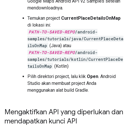
Google Maps Android API v2 Samples setelah
mendownloadnya.
Temukan project
CurrentPlaceDetailsOnMap
di lokasi ini:
PATH-TO-SAVED-REPO
/android-
samples/tutorials/java/CurrentPlaceDeta
ilsOnMap
(Java) atau
PATH-TO-SAVED-REPO
/android-
samples/tutorials/kotlin/CurrentPlaceDe
tailsOnMap
(Kotlin)
Pilih direktori project, lalu klik
Open
. Android
Studio akan membuat project Anda
menggunakan alat build Gradle.
Mengaktifkan API yang diperlukan dan
mendapatkan kunci API