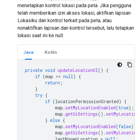
menetapkan kontrol lokasi pada peta. Jika pengguna
telah memberikan izin akses lokasi, aktifkan lapisan
Lokasiku dan kontrol terkait pada peta, atau
nonaktifkan lapisan dan kontrol tersebut, lalu tetapkan
lokasi saat ini ke null:
Java
Kotlin
private
void
updateLocationUI
()
{
if
(
map
==
null
)
{
return
;
}
try
{
if
(
locationPermissionGranted
)
{
map
.
setMyLocationEnabled
(
true
);
map
.
getUiSettings
().
setMyLocation
}
else
{
map
.
setMyLocationEnabled
(
false
);
map
.
getUiSettings
().
setMyLocation
lastKnownLocation
=
null
;