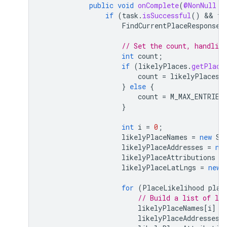
public
void
onComplete
(
@NonNull
T
if
(
task
.
isSuccessful
()
 && 
ta
FindCurrentPlaceResponse
// Set the count, handling
int
count
;
if
(
likelyPlaces
.
getPlace
count
=
likelyPlaces
.
}
else
{
count
=
M_MAX_ENTRIES
}
int
i
=
0
;
likelyPlaceNames
=
new
St
likelyPlaceAddresses
=
ne
likelyPlaceAttributions
=
likelyPlaceLatLngs
=
new
for
(
PlaceLikelihood
plac
// Build a list of lik
likelyPlaceNames
[
i
]
=
likelyPlaceAddresses
[