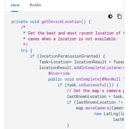
Java
Kotlin
private
void
getDeviceLocation
()
{
/*
     * Get the best and most recent location of th
     * cases when a location is not available.
     */
try
{
if
(
locationPermissionGranted
)
{
Task<Location>
locationResult
=
fusedL
locationResult
.
addOnCompleteListener
(
t
@Override
public
void
onComplete
(
@NonNull
Ta
if
(
task
.
isSuccessful
())
{
// Set the map's camera po
lastKnownLocation
=
task
.
g
if
(
lastKnownLocation
!=
n
map
.
moveCamera
(
CameraU
new
LatLng
(
las
lastKn
}