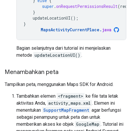
}
else
{
super
.
onRequestPermissionsResult
(
requ
}
updateLocationUI
();
}
MapsActivityCurrentPlace
.
java
Bagian selanjutnya dari tutorial ini menjelaskan
metode
updateLocationUI()
.
Menambahkan peta
Tampilkan peta, menggunakan Maps SDK for Android.
Tambahkan elemen
<fragment>
ke file tata letak
aktivitas Anda,
activity_maps.xml
. Elemen ini
menentukan
SupportMapFragment
agar berfungsi
sebagai penampung untuk peta dan untuk
memberikan akses ke objek
GoogleMap
. Tutorial ini