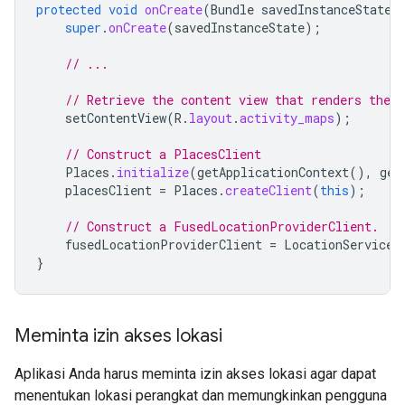
protected
void
onCreate
(
Bundle
savedInstanceState
)
super
.
onCreate
(
savedInstanceState
);
// ...
// Retrieve the content view that renders the 
setContentView
(
R
.
layout
.
activity_maps
);
// Construct a PlacesClient
Places
.
initialize
(
getApplicationContext
(),
get
placesClient
=
Places
.
createClient
(
this
);
// Construct a FusedLocationProviderClient.
fusedLocationProviderClient
=
LocationServices
}
Meminta izin akses lokasi
Aplikasi Anda harus meminta izin akses lokasi agar dapat
menentukan lokasi perangkat dan memungkinkan pengguna