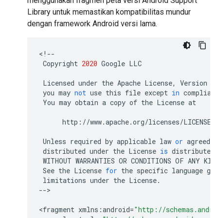
menggunakan fragmen peta versi Android Support
Library untuk memastikan kompatibilitas mundur
dengan framework Android versi lama.
<
!--
Copyright
2020
Google
LLC
Licensed
under
the
Apache
License
,
Version
2
you
may
not
use
this
file
except
in
complian
You
may
obtain
a
copy
of
the
License
at
http
:
//
www
.
apache
.
org
/
licenses
/
LICENSE
-
Unless
required
by
applicable
law
or
agreed
t
distributed
under
the
License
is
distributed
WITHOUT
WARRANTIES
OR
CONDITIONS
OF
ANY
KIN
See
the
License
for
the
specific
language
go
limitations
under
the
License
.
--
>

<
fragment
xmlns
:
android
=
"http://schemas.andro