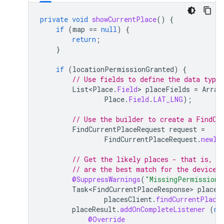
private
void
showCurrentPlace
()
{
if
(
map
==
null
)
{
return
;
}
if
(
locationPermissionGranted
)
{
// Use fields to define the data types
List<Place
.
Field
>
placeFields
=
Array
Place
.
Field
.
LAT_LNG
);
// Use the builder to create a FindCu
FindCurrentPlaceRequest
request
=
FindCurrentPlaceRequest
.
newIn
// Get the likely places - that is, t
// are the best match for the device'
@SuppressWarnings
(
"MissingPermission"
Task<FindCurrentPlaceResponse>
placeR
placesClient
.
findCurrentPlace
placeResult
.
addOnCompleteListener
(
ne
@Override