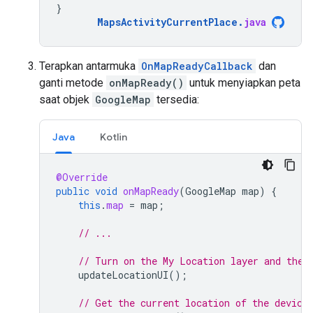
}
MapsActivityCurrentPlace
.
java
Terapkan antarmuka
OnMapReadyCallback
dan
ganti metode
onMapReady()
untuk menyiapkan peta
saat objek
GoogleMap
tersedia:
Java
Kotlin
@Override
public
void
onMapReady
(
GoogleMap
map
)
{
this
.
map
=
map
;
// ...
// Turn on the My Location layer and the 
updateLocationUI
();
// Get the current location of the device