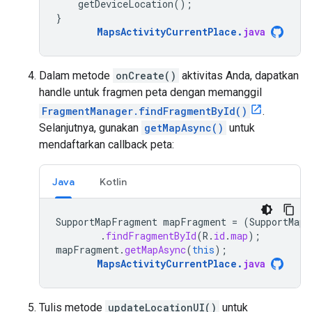
getDeviceLocation
();
}
MapsActivityCurrentPlace
.
java
Dalam metode
onCreate()
aktivitas Anda, dapatkan
handle untuk fragmen peta dengan memanggil
FragmentManager.findFragmentById()
.
Selanjutnya, gunakan
getMapAsync()
untuk
mendaftarkan callback peta:
Java
Kotlin
SupportMapFragment
mapFragment
=
(
SupportMapF
.
findFragmentById
(
R
.
id
.
map
);
mapFragment
.
getMapAsync
(
this
);
MapsActivityCurrentPlace
.
java
Tulis metode
updateLocationUI()
untuk