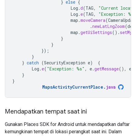
}
else
{
Log
.
d
(
TAG
,
"Current locati
Log
.
e
(
TAG
,
"Exception: %s
map
.
moveCamera
(
CameraUpdat
.
newLatLngZoom
(
def
map
.
getUiSettings
().
setMyL
}
}
});
}
}
catch
(
SecurityException
e
)
{
Log
.
e
(
"Exception: %s"
,
e
.
getMessage
(),
e
)
}
}
MapsActivityCurrentPlace
.
java
Mendapatkan tempat saat ini
Gunakan Places SDK for Android untuk mendapatkan daftar
kemungkinan tempat di lokasi perangkat saat ini. Dalam