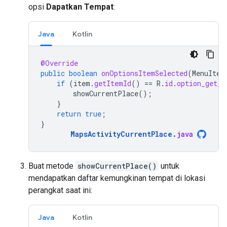
opsi
Dapatkan Tempat
:
Java
Kotlin
@Override
public
boolean
onOptionsItemSelected
(
MenuItem
if
(
item
.
getItemId
()
==
R
.
id
.
option_get_p
showCurrentPlace
();
}
return
true
;
}
MapsActivityCurrentPlace
.
java
Buat metode
showCurrentPlace()
untuk
mendapatkan daftar kemungkinan tempat di lokasi
perangkat saat ini:
Java
Kotlin