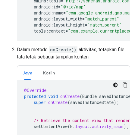
xmlns
:
tools
=
"http://schemas.android.com/t
android
:
id
=
"@+id/map"
android
:
name
=
"com.google.android.gms.maps
android
:
layout_width
=
"match_parent"
android
:
layout_height
=
"match_parent"
tools
:
context
=
"com.example.currentplacede
Dalam metode
onCreate()
aktivitas, tetapkan file
tata letak sebagai tampilan konten:
Java
Kotlin
@Override
protected
void
onCreate
(
Bundle
savedInstanceS
super
.
onCreate
(
savedInstanceState
);
// Retrieve the content view that renders
setContentView
(
R
.
layout
.
activity_maps
);