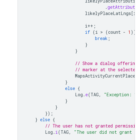
likelyPlaceAttributio
.
getAttributio
likelyPlaceLatLngs
[
i
]
i
++
;
if
(
i
 > 
(
count
-
1
))
break
;
}
}
// Show a dialog offering 
// marker at the selected
MapsActivityCurrentPlace
.
}
else
{
Log
.
e
(
TAG
,
"Exception: %
}
}
});
}
else
{
// The user has not granted permissio
Log
.
i
(
TAG
,
"The user did not grant lo