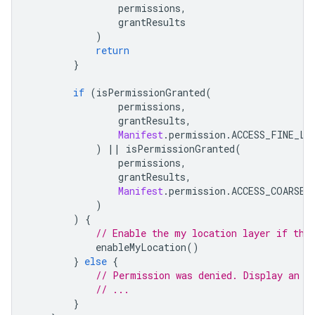
                permissions
,
                grantResults
)
return
}
if
(
isPermissionGranted
(
                permissions
,
                grantResults
,
Manifest
.
permission
.
ACCESS_FINE_LO
)
||
 isPermissionGranted
(
                permissions
,
                grantResults
,
Manifest
.
permission
.
ACCESS_COARSE_
)
)
{
// Enable the my location layer if the
            enableMyLocation
()
}
else
{
// Permission was denied. Display an e
// ...
}