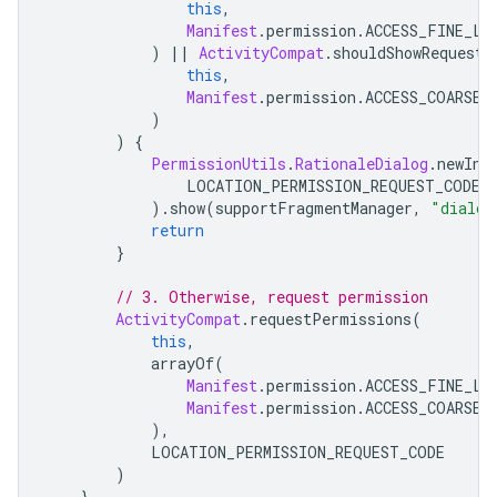
this
,
Manifest
.
permission
.
ACCESS_FINE_LO
)
||
ActivityCompat
.
shouldShowRequestP
this
,
Manifest
.
permission
.
ACCESS_COARSE_
)
)
{
PermissionUtils
.
RationaleDialog
.
newIns
                LOCATION_PERMISSION_REQUEST_CODE
,
).
show
(
supportFragmentManager
,
"dialog
return
}
// 3. Otherwise, request permission
ActivityCompat
.
requestPermissions
(
this
,
            arrayOf
(
Manifest
.
permission
.
ACCESS_FINE_LO
Manifest
.
permission
.
ACCESS_COARSE_
),
            LOCATION_PERMISSION_REQUEST_CODE
)
}