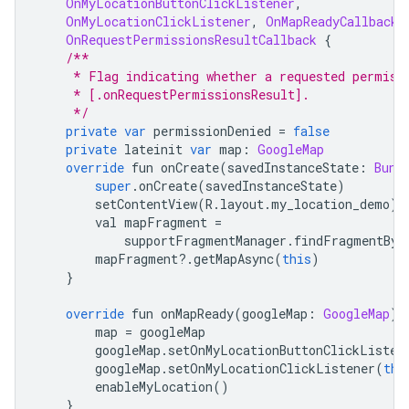
OnMyLocationButtonClickListener
,
OnMyLocationClickListener
,
OnMapReadyCallback
,
OnRequestPermissionsResultCallback
{
/**
     * Flag indicating whether a requested permiss
     * [.onRequestPermissionsResult].
     */
private
var
 permissionDenied 
=
false
private
 lateinit 
var
 map
:
GoogleMap
override
 fun onCreate
(
savedInstanceState
:
Bund
super
.
onCreate
(
savedInstanceState
)
        setContentView
(
R
.
layout
.
my_location_demo
)
        val mapFragment 
=
            supportFragmentManager
.
findFragmentByI
        mapFragment
?.
getMapAsync
(
this
)
}
override
 fun onMapReady
(
googleMap
:
GoogleMap
)
        map 
=
 googleMap
        googleMap
.
setOnMyLocationButtonClickListen
        googleMap
.
setOnMyLocationClickListener
(
thi
        enableMyLocation
()
}