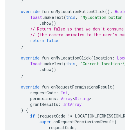
override
 fun onMyLocationButtonClick
():
Boolea
Toast
.
makeText
(
this
,
"MyLocation button cl
.
show
()
// Return false so that we don't consume t
// (the camera animates to the user's curr
return
false
}
override
 fun onMyLocationClick
(
location
:
Locat
Toast
.
makeText
(
this
,
"Current location:\n$
.
show
()
}
override
 fun onRequestPermissionsResult
(
        requestCode
:
Int
,
        permissions
:
Array
<
String
>,
        grantResults
:
IntArray
)
{
if
(
requestCode 
!=
 LOCATION_PERMISSION_RE
super
.
onRequestPermissionsResult
(
                requestCode
,