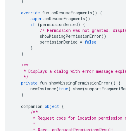
}
override
 fun onResumeFragments
()
{
super
.
onResumeFragments
()
if
(
permissionDenied
)
{
// Permission was not granted, display
            showMissingPermissionError
()
            permissionDenied 
=
false
}
}
/**
     * Displays a dialog with error message explai
     */
private
 fun showMissingPermissionError
()
{
        newInstance
(
true
).
show
(
supportFragmentMana
}
    companion 
object
{
/**
         * Request code for location permission re
         *
         * @see .onRequestPermissionsResult