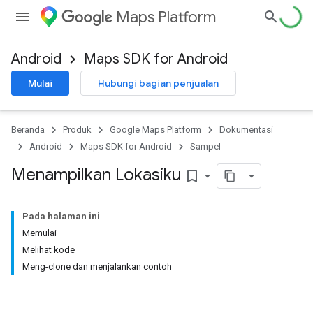
Maps Platform
Android
Maps SDK for Android
Mulai
Hubungi bagian penjualan
Beranda
Produk
Google Maps Platform
Dokumentasi
Android
Maps SDK for Android
Sampel
Menampilkan Lokasiku
bookmark_border
Pada halaman ini
Memulai
Melihat kode
Meng-clone dan menjalankan contoh