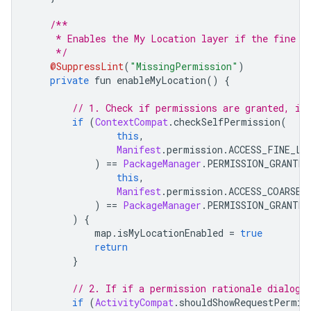
/**
     * Enables the My Location layer if the fine l
     */
@SuppressLint
(
"MissingPermission"
)
private
 fun enableMyLocation
()
{
// 1. Check if permissions are granted, if
if
(
ContextCompat
.
checkSelfPermission
(
this
,
Manifest
.
permission
.
ACCESS_FINE_LO
)
==
PackageManager
.
PERMISSION_GRANTED
this
,
Manifest
.
permission
.
ACCESS_COARSE_
)
==
PackageManager
.
PERMISSION_GRANTED
)
{
            map
.
isMyLocationEnabled 
=
true
return
}
// 2. If if a permission rationale dialog 
if
(
ActivityCompat
.
shouldShowRequestPermis