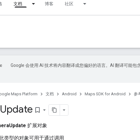
格
文档
博客
社区
Google 会使用 AI 技术将内容翻译成您偏好的语言。AI 翻译可能包
oogle Maps Platform
文档
Android
Maps SDK for Android
参
Update
bookmark_border
eraUpdate
扩展对象
此类型的对象可用于通过调用