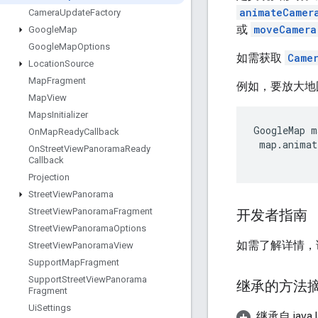
animateCamer
Camera
Update
Factory
或
moveCamera
Google
Map
Google
Map
Options
如需获取
Came
Location
Source
Map
Fragment
例如，要放大地
Map
View
Maps
Initializer
GoogleMap m
On
Map
Ready
Callback
 map.animat
On
Street
View
Panorama
Ready
Callback
Projection
Street
View
Panorama
Street
View
Panorama
Fragment
开发者指南
Street
View
Panorama
Options
如需了解详情，
Street
View
Panorama
View
Support
Map
Fragment
Support
Street
View
Panorama
继承的方法
Fragment
Ui
Settings
继承自 java.l