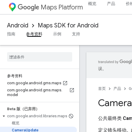
概览
产品
价
Maps Platform
Android
Maps SDK for Android
指南
参考资料
示例
支持
误。
参考资料
com
.
google
.
android
.
gms
.
maps
首页
产品
G
com
.
google
.
android
.
gms
.
maps
.
model
Camera
Beta 版（已弃用）
com
.
google
.
android
.
libraries
.
maps
公共最终类
Cam
概览
定义镜头移动。
Camera
Update